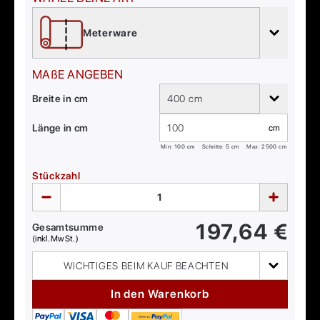
Meterware
MAßE ANGEBEN
Breite in cm
400 cm
Länge in cm
cm
Min:
100
cm
Schritte: 5 cm
Max:
2500
cm
Stückzahl
197,64
€
Gesamtsumme
(inkl. MwSt.)
WICHTIGES BEIM KAUF BEACHTEN
In den Warenkorb