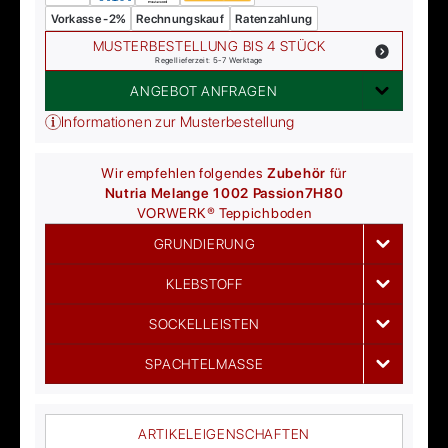
Vorkasse -2%
Rechnungskauf
Ratenzahlung
MUSTERBESTELLUNG BIS 4 STÜCK
Regellieferzeit: 5-7 Werktage
ANGEBOT ANFRAGEN
Informationen zur Musterbestellung
Wir empfehlen folgendes
Zubehör
für
Nutria Melange 1002 Passion
7H80
VORWERK®
Teppichboden
GRUNDIERUNG
KLEBSTOFF
SOCKELLEISTEN
SPACHTELMASSE
ARTIKELEIGENSCHAFTEN