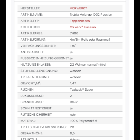
HER­STEL­LER
:
VOR­WER­K®
AR­TI­KEL­NA­ME
:
Nut­ria Me­lan­ge 1002 Pas­si­on
AR­TI­KEL­TYP
:
Tep­pich­bo­den
KOL­LEK­TI­ON
:
Vor­wer­k® Pas­si­on
AR­TI­KEL­FAR­BE
:
7H80
AR­TI­KEL­FOR­MAT
:
4m/5m Rol­le oder Raum­maß
VER­PA­CKUNGS­EIN­HEIT
:
1 m²
AN­TI­STA­TISCH
:
ja
FUSS­BO­DEN­HEI­ZUNG GE­EIG­NET
:
ja
NUT­ZUNGS­KLAS­SE
:
22 Woh­nen nor­mal/mit­tel
STUHL­ROL­LEN­EIG­NUNG
:
woh­nen
TREP­PEN­EIG­NUNG
:
woh­nen
GE­WICHT/M²
:
1,47
RÜ­CKEN
:
Tex­back® Su­per
LU­XUS­KLAS­SE
:
2
BRAND­KLAS­SE
:
Bfl-s1
SCHNITT­FES­TIG­KEIT
:
ja
RUTSCH­SI­CHER­HEIT
:
nein
MA­TE­RI­AL
:
100% Po­ly­amid 6.6
TRITT­SCHALL­VER­BES­SE­RUNG
:
28
GE­SAMT­HÖ­HE
:
8,5
STRUK­TUR
:
Ve­lours