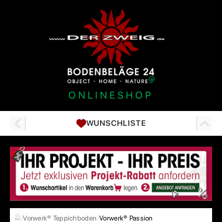
ONLINESHOP
WUNSCHLISTE
…
Vorwerk® Teppichboden
Vorwerk® Passion