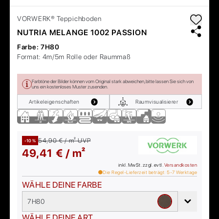
VORWERK®
Teppichboden
NUTRIA MELANGE 1002 PASSION
Farbe:
7H80
Format:
4m/5m Rolle oder Raummaß
Farbtöne der Bilder können vom Original stark abweichen, bitte lassen Sie sich von
uns ein kostenloses Muster zusenden.
Artikeleigenschaften
Raumvisualisierer
54,90 € / m²
UVP
-10 %
49,41 € / m²
inkl. MwSt. zzgl. evtl.
Versandkosten
Die Regel-Lieferzeit beträgt:
5-7
Werktage
WÄHLE DEINE FARBE
7H80
WÄHLE DEINE ART