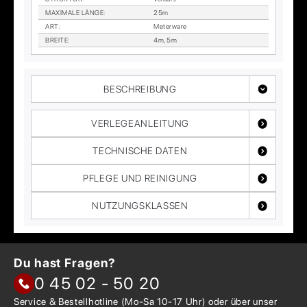
MA­XI­MA­LE LÄN­GE
:
25m
ART
:
Me­ter­wa­re
BREI­TE
:
4m, 5m
BESCHREIBUNG
VERLEGEANLEITUNG
TECHNISCHE DATEN
PFLEGE UND REINIGUNG
NUTZUNGSKLASSEN
Du hast Fragen?
0 45 02 - 50 20
Service & Bestellhotline
(Mo-Sa 10-17 Uhr) oder über
unser