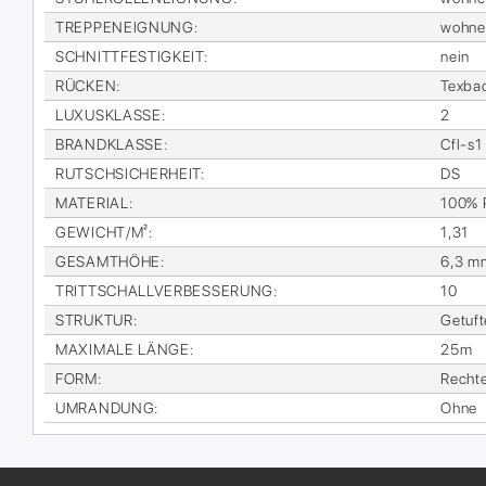
TREP­PEN­EIG­NUNG
:
woh­n
SCHNITT­FES­TIG­KEIT
:
nein
RÜ­CKEN
:
Tex­ba
LU­XUS­KLAS­SE
:
2
BRAND­KLAS­SE
:
Cfl-s1
RUTSCH­SI­CHER­HEIT
:
DS
MA­TE­RI­AL
:
100% P
GE­WICHT/M²
:
1,31
GE­SAMT­HÖ­HE
:
6,3 m
TRITT­SCHALL­VER­BES­SE­RUNG
:
10
STRUK­TUR
:
Ge­tuf­
MA­XI­MA­LE LÄN­GE
:
25m
FORM
:
Recht­
UM­RAN­DUNG
:
Ohne