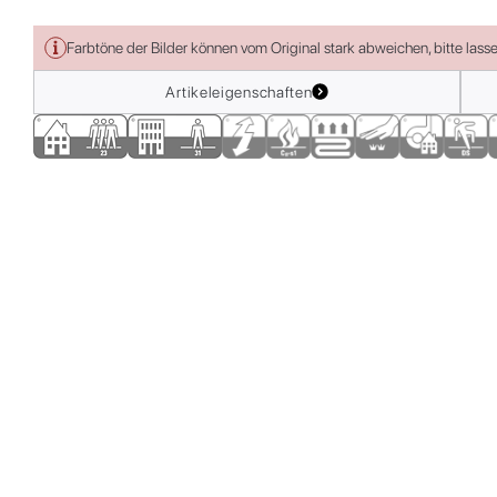
Farbtöne der Bilder können vom Original stark abweichen, bitte lass
Artikeleigenschaften