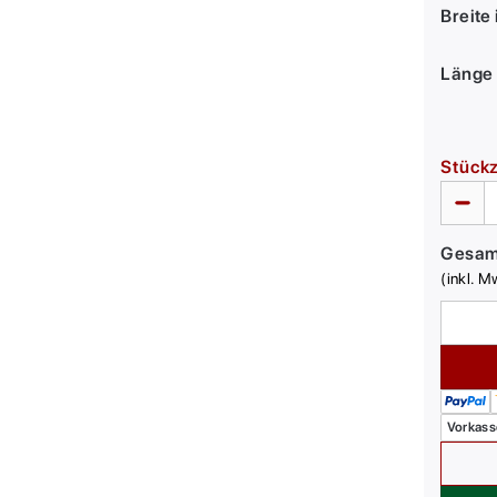
Breite
Länge 
Stück
Gesa
(inkl. M
Vorkass