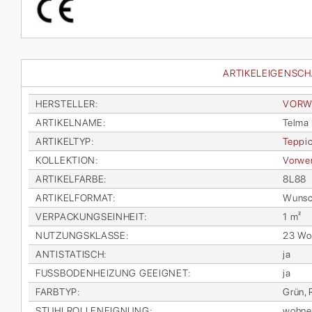
ARTIKELEIGENSC
HER­STEL­LER
:
VOR­W
AR­TI­KEL­NA­ME
:
Tel­ma 
AR­TI­KEL­TYP
:
Tep­pi­
KOL­LEK­TI­ON
:
Vor­wer
AR­TI­KEL­FAR­BE
:
8L88
AR­TI­KEL­FOR­MAT
:
Wunsc
VER­PA­CKUNGS­EIN­HEIT
:
1 m²
NUT­ZUNGS­KLAS­SE
:
23 Woh
AN­TI­STA­TISCH
:
ja
FUSS­BO­DEN­HEI­ZUNG GE­EIG­NET
:
ja
FARB­TYP
:
Grün, 
STUHL­ROL­LEN­EIG­NUNG
:
woh­n