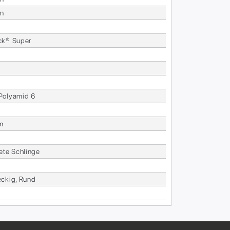
en
ck® Su­per
o­ly­amid 6
m
te­te Schlin­ge
eckig, Rund