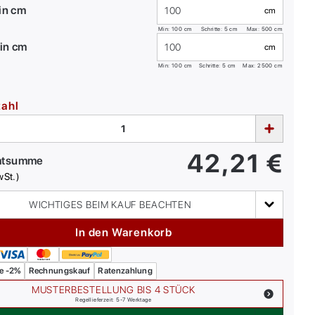
 in cm
cm
Min:
100
cm
Schritte: 5 cm
Max:
500
cm
in cm
cm
Min:
100
cm
Schritte: 5 cm
Max:
2500
cm
zahl
42,21
€
mtsumme
wSt.)
WICHTIGES BEIM KAUF BEACHTEN
In den Warenkorb
e -2%
Rechnungskauf
Ratenzahlung
MUSTERBESTELLUNG BIS 4 STÜCK
Regellieferzeit: 5-7 Werktage