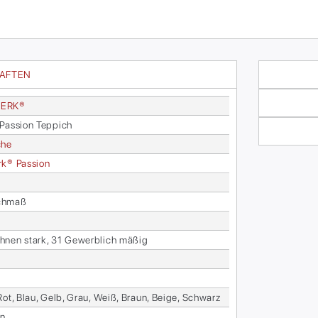
HAFTEN
ER­K®
Pas­si­on Tep­pich
che
­k® Pas­si­on
h­maß
­nen stark, 31 Ge­werb­lich mä­ßig
Rot, Blau, Gelb, Grau, Weiß, Braun, Beige, Schwarz
en