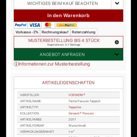
WICHTIGES BEIM KAUF BEACHTEN
In den Warenkorb
Vorkasse -2%
Rechnungskauf
Ratenzahlung
MUSTERBESTELLUNG BIS 4 STÜCK
Regellieferzeit: 5-7 Werktage
ANGEBOT ANFRAGEN
Informationen zur Musterbestellung
ARTIKELEIGENSCHAFTEN
HER­STEL­LER
:
VOR­WER­K®
AR­TI­KEL­NA­ME
:
Tel­ma Pas­si­on Tep­pich
AR­TI­KEL­TYP
:
Tep­pi­che
KOL­LEK­TI­ON
:
Vor­wer­k® Pas­si­on
AR­TI­KEL­FAR­BE
:
2G17
AR­TI­KEL­FOR­MAT
:
Wunsch­maß
VER­PA­CKUNGS­EIN­HEIT
:
1 m²