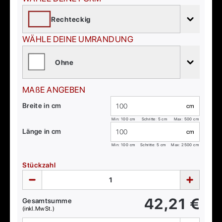
Rechteckig
WÄHLE DEINE UMRANDUNG
Ohne
MAßE ANGEBEN
Breite in cm
cm
Min:
100
cm
Schritte: 5 cm
Max:
500
cm
Länge in cm
cm
Min:
100
cm
Schritte: 5 cm
Max:
2500
cm
Stückzahl
42,21
€
Gesamtsumme
(inkl. MwSt.)