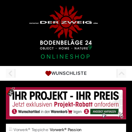
ONLINESHOP
WUNSCHLISTE
…
Vorwerk® Teppiche
Vorwerk® Passion