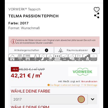
VORWERK®
Teppich
TELMA PASSION TEPPICH
Farbe:
2G17
Format:
Wunschmaß
Farbtöne der Bilder können vom Original stark abweichen, bitte lassen Sie sich von
uns ein kostenloses Muster zusenden.
Artikeleigenschaften
Raumvisualisierer
46,90 € / m²
UVP
-10 %
42,21 € / m²
inkl. MwSt. zzgl. evtl.
Versandkosten
Die Regel-Lieferzeit beträgt:
7-14
Werktage
WÄHLE DEINE FARBE
2G17
WÄHLE DEINE FORM