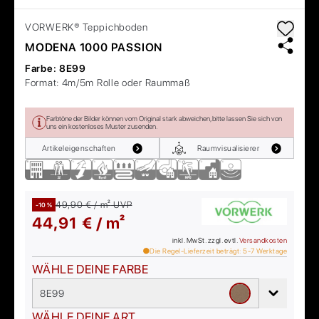
VORWERK®
Teppichboden
MODENA 1000 PASSION
Farbe:
8E99
Format:
4m/5m Rolle oder Raummaß
Farbtöne der Bilder können vom Original stark abweichen, bitte lassen Sie sich von
uns ein kostenloses Muster zusenden.
Artikeleigenschaften
Raumvisualisierer
49,90 € / m²
UVP
-10 %
44,91 € / m²
inkl. MwSt. zzgl. evtl.
Versandkosten
Die Regel-Lieferzeit beträgt:
5-7
Werktage
WÄHLE DEINE FARBE
8E99
WÄHLE DEINE ART