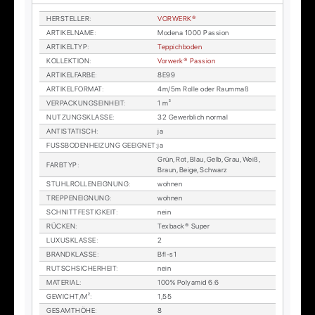
HER­STEL­LER
:
VOR­WER­K®
AR­TI­KEL­NA­ME
:
Mo­de­na 1000 Pas­si­on
AR­TI­KEL­TYP
:
Tep­pich­bo­den
KOL­LEK­TI­ON
:
Vor­wer­k® Pas­si­on
AR­TI­KEL­FAR­BE
:
8E99
AR­TI­KEL­FOR­MAT
:
4m/5m Rol­le oder Raum­maß
VER­PA­CKUNGS­EIN­HEIT
:
1 m²
NUT­ZUNGS­KLAS­SE
:
32 Ge­werb­lich nor­mal
AN­TI­STA­TISCH
:
ja
FUSS­BO­DEN­HEI­ZUNG GE­EIG­NET
:
ja
Grün, Rot, Blau, Gelb, Grau, Weiß,
FARB­TYP
:
Braun, Beige, Schwarz
STUHL­ROL­LEN­EIG­NUNG
:
woh­nen
TREP­PEN­EIG­NUNG
:
woh­nen
SCHNITT­FES­TIG­KEIT
:
nein
RÜ­CKEN
:
Tex­back® Su­per
LU­XUS­KLAS­SE
:
2
BRAND­KLAS­SE
:
Bfl-s1
RUTSCH­SI­CHER­HEIT
:
nein
MA­TE­RI­AL
:
100% Po­ly­amid 6.6
GE­WICHT/M²
:
1,55
GE­SAMT­HÖ­HE
:
8