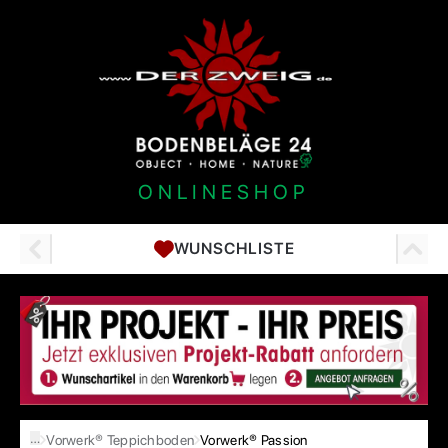
ONLINESHOP
WUNSCHLISTE
…
Vorwerk® Teppichboden
Vorwerk® Passion