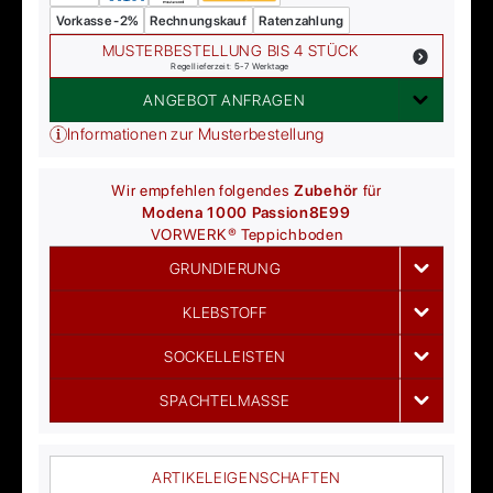
Vorkasse -2%
Rechnungskauf
Ratenzahlung
MUSTERBESTELLUNG BIS 4 STÜCK
Regellieferzeit: 5-7 Werktage
ANGEBOT ANFRAGEN
Informationen zur Musterbestellung
Wir empfehlen folgendes
Zubehör
für
Modena 1000 Passion
8E99
VORWERK®
Teppichboden
GRUNDIERUNG
KLEBSTOFF
SOCKELLEISTEN
SPACHTELMASSE
ARTIKELEIGENSCHAFTEN