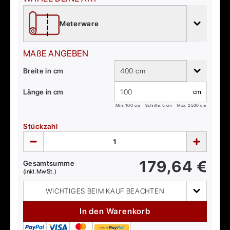
Meterware
MAßE ANGEBEN
Breite in cm
400 cm
Länge in cm
cm
Min:
100
cm
Schritte: 5 cm
Max:
2500
cm
Stückzahl
179,64
€
Gesamtsumme
(inkl. MwSt.)
WICHTIGES BEIM KAUF BEACHTEN
In den Warenkorb