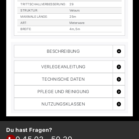
TRITT­SCHALL­VER­BES­SE­RUNG
:
29
STRUK­TUR
:
Ve­lours
MA­XI­MA­LE LÄN­GE
:
25m
ART
:
Me­ter­wa­re
BREI­TE
:
4m, 5m
BESCHREIBUNG
VERLEGEANLEITUNG
TECHNISCHE DATEN
PFLEGE UND REINIGUNG
NUTZUNGSKLASSEN
Du hast Fragen?