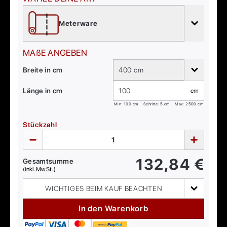
Meterware
MAßE ANGEBEN
Breite in cm
400 cm
Länge in cm
cm
Min:
100
cm
Schritte: 5 cm
Max:
2500
cm
Stückzahl
132,84
€
Gesamtsumme
(inkl. MwSt.)
WICHTIGES BEIM KAUF BEACHTEN
In den Warenkorb