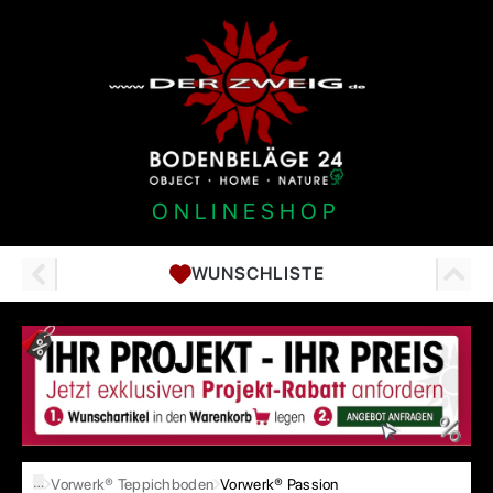
ONLINESHOP
WUNSCHLISTE
…
Vorwerk® Teppichboden
Vorwerk® Passion