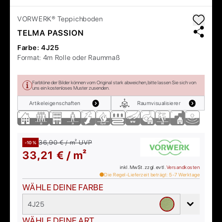
VORWERK®
Teppichboden
TELMA PASSION
Farbe:
4J25
Format:
4m Rolle oder Raummaß
Farbtöne der Bilder können vom Original stark abweichen, bitte lassen Sie sich von
uns ein kostenloses Muster zusenden.
Artikeleigenschaften
Raumvisualisierer
36,90 € / m²
UVP
-10 %
33,21 € / m²
inkl. MwSt. zzgl. evtl.
Versandkosten
Die Regel-Lieferzeit beträgt:
5-7
Werktage
WÄHLE DEINE FARBE
4J25
WÄHLE DEINE ART