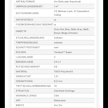
AR­TI­KEL­FOR­MAT
:
4m Rol­le oder Raum­maß
VER­PA­CKUNGS­EIN­HEIT
:
1 m²
23 Woh­nen stark, 31 Ge­werb­lich
NUT­ZUNGS­KLAS­SE
:
mä­ßig
AN­TI­STA­TISCH
:
ja
FUSS­BO­DEN­HEI­ZUNG GE­EIG­NET
:
ja
Grün, Rot, Blau, Gelb, Grau, Weiß,
FARB­TYP
:
Braun, Beige, Schwarz
STUHL­ROL­LEN­EIG­NUNG
:
woh­nen
TREP­PEN­EIG­NUNG
:
woh­nen
SCHNITT­FES­TIG­KEIT
:
nein
RÜ­CKEN
:
Tex­back® Su­per
LU­XUS­KLAS­SE
:
2
BRAND­KLAS­SE
:
Cfl-s1
RUTSCH­SI­CHER­HEIT
:
DS
MA­TE­RI­AL
:
100% Po­ly­amid 6
GE­WICHT/M²
:
1,31
GE­SAMT­HÖ­HE
:
6,3 mm
TRITT­SCHALL­VER­BES­SE­RUNG
:
10
STRUK­TUR
:
Ge­tuf­te­te Schlin­ge
MA­XI­MA­LE LÄN­GE
:
25m
ART
:
Me­ter­wa­re
BREI­TE
:
4m, 5m