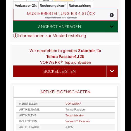
Vorkasse -2%
Rechnungskauf
Ratenzahlung
MUSTERBESTELLUNG BIS 4 STÜCK
Regellieferzeit: 5-7 Werktage
ANGEBOT ANFRAGEN
Informationen zur Musterbestellung
Wir empfehlen folgendes
Zubehör
für
Telma Passion
4J25
VORWERK®
Teppichboden
SOCKELLEISTEN
ARTIKELEIGENSCHAFTEN
HER­STEL­LER
:
VOR­WER­K®
AR­TI­KEL­NA­ME
:
Tel­ma Pas­si­on
AR­TI­KEL­TYP
:
Tep­pich­bo­den
KOL­LEK­TI­ON
:
Vor­wer­k® Pas­si­on
AR­TI­KEL­FAR­BE
:
4J25