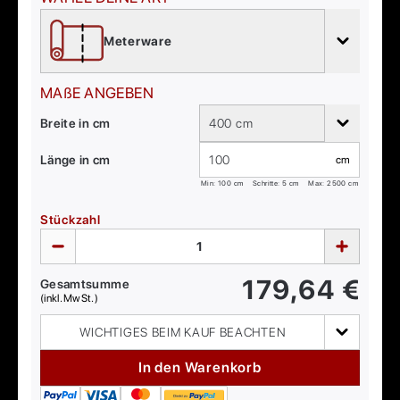
Meterware
MAßE ANGEBEN
Breite in cm
400 cm
Länge in cm
cm
Min:
100
cm
Schritte: 5 cm
Max:
2500
cm
Stückzahl
179,64
€
Gesamtsumme
(inkl. MwSt.)
WICHTIGES BEIM KAUF BEACHTEN
In den Warenkorb