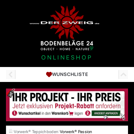
ONLINESHOP
WUNSCHLISTE
…
Vorwerk® Teppichboden
Vorwerk® Passion