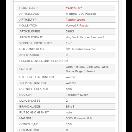
HER­STEL­LER
:
VOR­WER­K®
AR­TI­KEL­NA­ME
:
Mo­de­na 1000 Pas­si­on
AR­TI­KEL­TYP
:
Tep­pich­bo­den
KOL­LEK­TI­ON
:
Vor­wer­k® Pas­si­on
AR­TI­KEL­FAR­BE
:
3H93
AR­TI­KEL­FOR­MAT
:
4m/5m Rol­le oder Raum­maß
VER­PA­CKUNGS­EIN­HEIT
:
1 m²
NUT­ZUNGS­KLAS­SE
:
32 Ge­werb­lich nor­mal
AN­TI­STA­TISCH
:
ja
FUSS­BO­DEN­HEI­ZUNG GE­EIG­NET
:
ja
Grün, Rot, Blau, Gelb, Grau, Weiß,
FARB­TYP
:
Braun, Beige, Schwarz
STUHL­ROL­LEN­EIG­NUNG
:
woh­nen
TREP­PEN­EIG­NUNG
:
woh­nen
SCHNITT­FES­TIG­KEIT
:
nein
RÜ­CKEN
:
Tex­back® Su­per
LU­XUS­KLAS­SE
:
2
BRAND­KLAS­SE
:
Bfl-s1
RUTSCH­SI­CHER­HEIT
:
nein
MA­TE­RI­AL
:
100% Po­ly­amid 6.6
GE­WICHT/M²
:
1,55
GE­SAMT­HÖ­HE
:
8