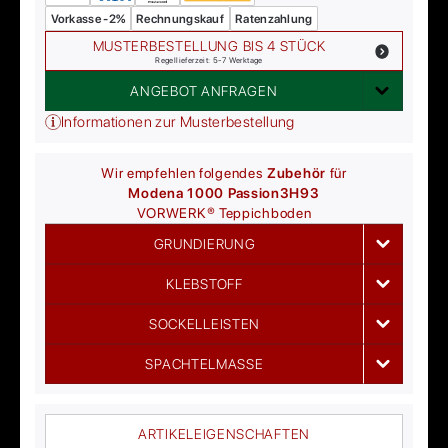
Vorkasse -2%
Rechnungskauf
Ratenzahlung
MUSTERBESTELLUNG BIS 4 STÜCK
Regellieferzeit: 5-7 Werktage
ANGEBOT ANFRAGEN
Informationen zur Musterbestellung
Wir empfehlen folgendes
Zubehör
für
Modena 1000 Passion
3H93
VORWERK®
Teppichboden
GRUNDIERUNG
KLEBSTOFF
SOCKELLEISTEN
SPACHTELMASSE
ARTIKELEIGENSCHAFTEN