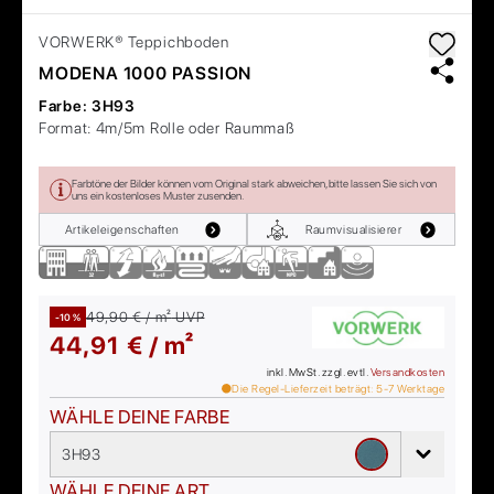
VORWERK®
Teppichboden
MODENA 1000 PASSION
Farbe:
3H93
Format:
4m/5m Rolle oder Raummaß
Farbtöne der Bilder können vom Original stark abweichen, bitte lassen Sie sich von
uns ein kostenloses Muster zusenden.
Artikeleigenschaften
Raumvisualisierer
49,90 € / m²
UVP
-10 %
44,91 € / m²
inkl. MwSt. zzgl. evtl.
Versandkosten
Die Regel-Lieferzeit beträgt:
5-7
Werktage
WÄHLE DEINE FARBE
3H93
WÄHLE DEINE ART