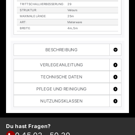
TRITT­SCHALL­VER­BES­SE­RUNG
:
29
STRUK­TUR
:
Ve­lours
MA­XI­MA­LE LÄN­GE
:
25m
ART
:
Me­ter­wa­re
BREI­TE
:
4m, 5m
BESCHREIBUNG
VERLEGEANLEITUNG
TECHNISCHE DATEN
PFLEGE UND REINIGUNG
NUTZUNGSKLASSEN
Du hast Fragen?