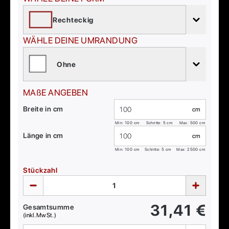
Rechteckig
WÄHLE DEINE UMRANDUNG
Ohne
MAßE ANGEBEN
Breite in cm
cm
Min:
100
cm
Schritte: 5 cm
Max:
500
cm
Länge in cm
cm
Min:
100
cm
Schritte: 5 cm
Max:
2500
cm
Stückzahl
31,41
€
Gesamtsumme
(inkl. MwSt.)