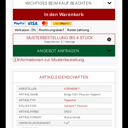
WICHTIGES BEIM KAUF BEACHTEN
In den Warenkorb
Vorkasse -2%
Rechnungskauf
Ratenzahlung
MUSTERBESTELLUNG BIS 4 STÜCK
Regellieferzeit: 5-7 Werktage
ANGEBOT ANFRAGEN
Informationen zur Musterbestellung
ARTIKELEIGENSCHAFTEN
HER­STEL­LER
:
VOR­WER­K®
AR­TI­KEL­NA­ME
:
Bin­go 1021 Pas­si­on Tep­pich
AR­TI­KEL­TYP
:
Tep­pi­che
KOL­LEK­TI­ON
:
Vor­wer­k® Pas­si­on
AR­TI­KEL­FAR­BE
:
3R33
AR­TI­KEL­FOR­MAT
:
Wunsch­maß
VER­PA­CKUNGS­EIN­HEIT
:
1 m²