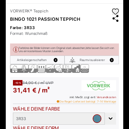
VORWERK®
Teppich
BINGO 1021 PASSION TEPPICH
Farbe:
3R33
Format:
Wunschmaß
Farbtöne der Bilder können vom Original stark abweichen, bitte lassen Sie sich von
uns ein kostenloses Muster zusenden.
Artikeleigenschaften
Raumvisualisierer
34,90 € / m²
UVP
-10 %
31,41 € / m²
inkl. MwSt. zzgl. evtl.
Versandkosten
Die Regel-Lieferzeit beträgt:
7-14
Werktage
WÄHLE DEINE FARBE
3R33
WÄHLE DEINE FORM