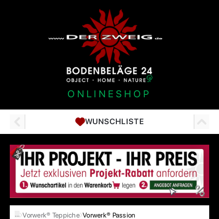
ONLINESHOP
WUNSCHLISTE
…
Vorwerk® Teppiche
Vorwerk® Passion