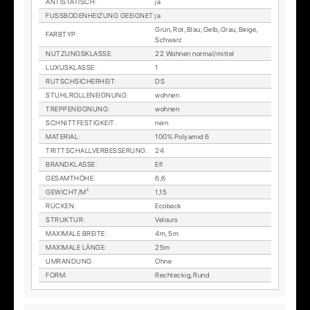
AN­TI­STA­TISCH
:
ja
FUSS­BO­DEN­HEI­ZUNG GE­EIG­NET
:
ja
Grün, Rot, Blau, Gelb, Grau, Beige,
FARB­TYP
:
Schwarz
NUT­ZUNGS­KLAS­SE
:
22 Woh­nen nor­mal/mit­tel
LU­XUS­KLAS­SE
:
1
RUTSCH­SI­CHER­HEIT
:
DS
STUHL­ROL­LEN­EIG­NUNG
:
woh­nen
TREP­PEN­EIG­NUNG
:
woh­nen
SCHNITT­FES­TIG­KEIT
:
nein
MA­TE­RI­AL
:
100% Po­ly­amid 6
TRITT­SCHALL­VER­BES­SE­RUNG
:
24
BRAND­KLAS­SE
:
Efl
GE­SAMT­HÖ­HE
:
6,6
GE­WICHT/M²
:
1,15
RÜ­CKEN
:
Eco­back
STRUK­TUR
:
Ve­lours
MA­XI­MA­LE BREI­TE
:
4m, 5m
MA­XI­MA­LE LÄN­GE
:
25m
UM­RAN­DUNG
:
Ohne
FORM
:
Recht­eckig, Rund