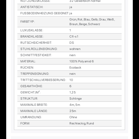
NUT­ZUNGS­KLAS­SE
:
32 Ge­werb­lich nor­mal
AN­TI­STA­TISCH
:
ja
FUSS­BO­DEN­HEI­ZUNG GE­EIG­NET
:
ja
Grün, Rot, Blau, Gelb, Grau, Weiß,
FARB­TYP
:
Braun, Beige, Schwarz
LU­XUS­KLAS­SE
:
1
BRAND­KLAS­SE
:
Cfl-s1
RUTSCH­SI­CHER­HEIT
:
DS
STUHL­ROL­LEN­EIG­NUNG
:
woh­nen
SCHNITT­FES­TIG­KEIT
:
nein
MA­TE­RI­AL
:
100% Po­ly­amid 6
RÜ­CKEN
:
Eco­back
TREP­PEN­EIG­NUNG
:
nein
TRITT­SCHALL­VER­BES­SE­RUNG
:
10
GE­SAMT­HÖ­HE
:
6
GE­WICHT/M²
:
1,25
STRUK­TUR
:
Schlin­ge
MA­XI­MA­LE BREI­TE
:
4m, 5m
MA­XI­MA­LE LÄN­GE
:
25m
UM­RAN­DUNG
:
Ohne
FORM
:
Recht­eckig, Rund