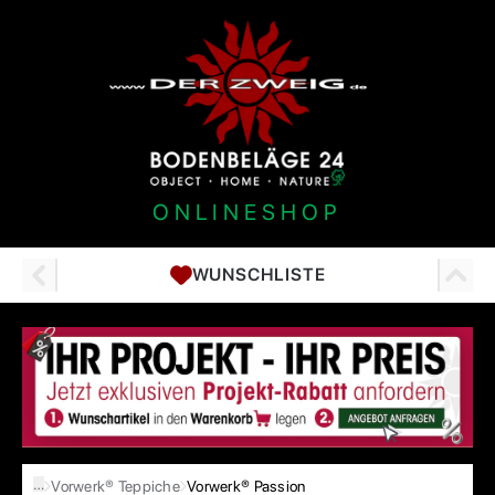
ONLINESHOP
WUNSCHLISTE
…
Vorwerk® Teppiche
Vorwerk® Passion