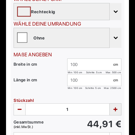
Rechteckig
WÄHLE DEINE UMRANDUNG
Ohne
MAßE ANGEBEN
Breite in cm
cm
Min:
100
cm
Schritte: 5 cm
Max:
500
cm
Länge in cm
cm
Min:
100
cm
Schritte: 5 cm
Max:
2500
cm
Stückzahl
44,91
€
Gesamtsumme
(inkl. MwSt.)