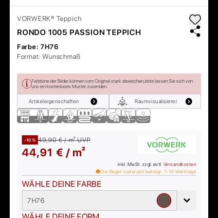
VORWERK®
Teppich
RONDO 1005 PASSION TEPPICH
Farbe:
7H76
Format:
Wunschmaß
Farbtöne der Bilder können vom Original stark abweichen, bitte lassen Sie sich von
uns ein kostenloses Muster zusenden.
Artikeleigenschaften
Raumvisualisierer
49,90 € / m²
UVP
-10 %
44,91 € / m²
inkl. MwSt. zzgl. evtl.
Versandkosten
Die Regel-Lieferzeit beträgt:
7-14
Werktage
WÄHLE DEINE FARBE
7H76
WÄHLE DEINE FORM