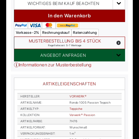
WICHTIGES BEIM KAUF BEACHTEN
In den Warenkorb
Vorkasse -2%
Rechnungskauf
Ratenzahlung
MUSTERBESTELLUNG BIS 4 STÜCK
Regellieferzeit: 5-7 Werktage
ANGEBOT ANFRAGEN
Informationen zur Musterbestellung
ARTIKELEIGENSCHAFTEN
HER­STEL­LER
:
VOR­WER­K®
AR­TI­KEL­NA­ME
:
Ron­do 1005 Pas­si­on Tep­pich
AR­TI­KEL­TYP
:
Tep­pi­che
KOL­LEK­TI­ON
:
Vor­wer­k® Pas­si­on
AR­TI­KEL­FAR­BE
:
7H76
AR­TI­KEL­FOR­MAT
:
Wunsch­maß
VER­PA­CKUNGS­EIN­HEIT
:
1 m²