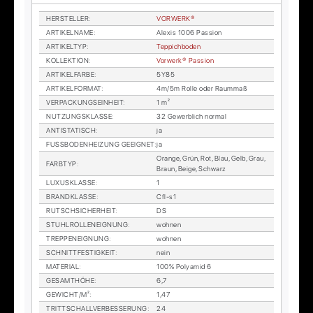
HER­STEL­LER
:
VOR­WER­K®
AR­TI­KEL­NA­ME
:
Alexis 1006 Pas­si­on
AR­TI­KEL­TYP
:
Tep­pich­bo­den
KOL­LEK­TI­ON
:
Vor­wer­k® Pas­si­on
AR­TI­KEL­FAR­BE
:
5Y85
AR­TI­KEL­FOR­MAT
:
4m/5m Rol­le oder Raum­maß
VER­PA­CKUNGS­EIN­HEIT
:
1 m²
NUT­ZUNGS­KLAS­SE
:
32 Ge­werb­lich nor­mal
AN­TI­STA­TISCH
:
ja
FUSS­BO­DEN­HEI­ZUNG GE­EIG­NET
:
ja
Oran­ge, Grün, Rot, Blau, Gelb, Grau,
FARB­TYP
:
Braun, Beige, Schwarz
LU­XUS­KLAS­SE
:
1
BRAND­KLAS­SE
:
Cfl-s1
RUTSCH­SI­CHER­HEIT
:
DS
STUHL­ROL­LEN­EIG­NUNG
:
woh­nen
TREP­PEN­EIG­NUNG
:
woh­nen
SCHNITT­FES­TIG­KEIT
:
nein
MA­TE­RI­AL
:
100% Po­ly­amid 6
GE­SAMT­HÖ­HE
:
6,7
GE­WICHT/M²
:
1,47
TRITT­SCHALL­VER­BES­SE­RUNG
:
24