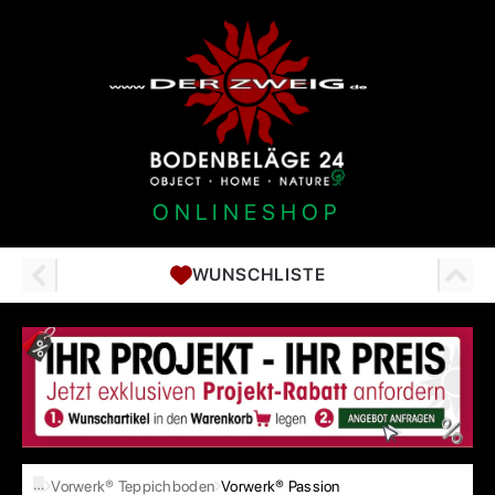
ONLINESHOP
WUNSCHLISTE
…
Vorwerk® Teppichboden
Vorwerk® Passion