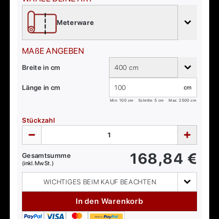
Meterware
MAßE ANGEBEN
Breite in cm
400 cm
Länge in cm
cm
Min:
100
cm
Schritte: 5 cm
Max:
2500
cm
Stückzahl
168,84
€
Gesamtsumme
(inkl. MwSt.)
WICHTIGES BEIM KAUF BEACHTEN
In den Warenkorb