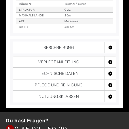
RÜ­CKEN
:
Tex­back® Su­per
STRUK­TUR
:
COC
MA­XI­MA­LE LÄN­GE
:
25m
ART
:
Me­ter­wa­re
BREI­TE
:
4m, 5m
BESCHREIBUNG
VERLEGEANLEITUNG
TECHNISCHE DATEN
PFLEGE UND REINIGUNG
NUTZUNGSKLASSEN
Du hast Fragen?