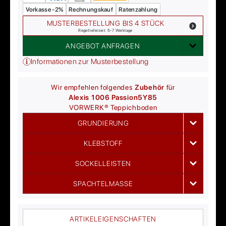
Vorkasse -2%
Rechnungskauf
Ratenzahlung
MUSTERBESTELLUNG BIS 4 STÜCK
Regellieferzeit: 5-7 Werktage
ANGEBOT ANFRAGEN
Informationen zur Musterbestellung
Wir empfehlen folgendes
Zubehör
für
Alexis 1006 Passion
5Y85
VORWERK®
Teppichboden
GRUNDIERUNG
KLEBSTOFF
SOCKELLEISTEN
SPACHTELMASSE
ARTIKELEIGENSCHAFTEN