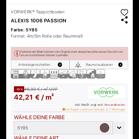
VORWERK®
Teppichboden
ALEXIS 1006 PASSION
Farbe:
5Y85
Format:
4m/5m Rolle oder Raummaß
Farbtöne der Bilder können vom Original stark abweichen, bitte lassen Sie sich von
uns ein kostenloses Muster zusenden.
Artikeleigenschaften
Raumvisualisierer
46,90 € / m²
UVP
-10 %
42,21 € / m²
inkl. MwSt. zzgl. evtl.
Versandkosten
Die Regel-Lieferzeit beträgt:
5-7
Werktage
WÄHLE DEINE FARBE
5Y85
WÄHLE DEINE ART