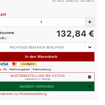
Min:
100
cm
Schritte: 5 cm
Max:
2500
cm
zahl
132,84
€
mtsumme
wSt.)
WICHTIGES BEIM KAUF BEACHTEN
In den Warenkorb
e -2%
Rechnungskauf
Ratenzahlung
MUSTERBESTELLUNG BIS 4 STÜCK
Regellieferzeit: 5-7 Werktage
ANGEBOT ANFRAGEN
mationen zur Musterbestellung