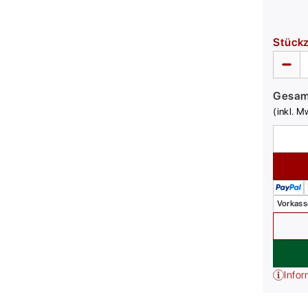
Stück
Gesa
(inkl. M
Vorkass
Infor