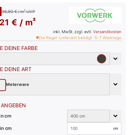
36,90 € / m²
UVP
21 € / m²
inkl. MwSt. zzgl. evtl.
Versandkosten
Die Regel-Lieferzeit beträgt:
5-7
Werktage
E DEINE FARBE
E DEINE ART
Meterware
 ANGEBEN
 in cm
400 cm
in cm
cm