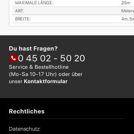
MA­XI­MA­LE LÄN­GE
:
25m
ART
:
Me­ter­
BREI­TE
:
4m, 5
Du hast Fragen?
0 45 02 - 50 20
Service & Bestellhotline
(Mo-Sa 10-17 Uhr) oder über
unser
Kontaktformular
Rechtliches
Datenschutz