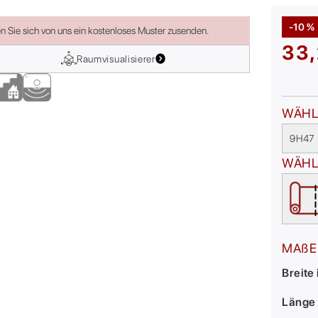
-10 %
en Sie sich von uns ein kostenloses Muster zusenden.
33,
Raumvisualisierer
WÄHL
9H47
WÄHL
MAßE
Breite
Länge 