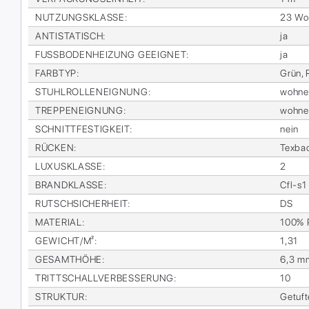
NUT­ZUNGS­KLAS­SE
:
23 Woh
AN­TI­STA­TISCH
:
ja
FUSS­BO­DEN­HEI­ZUNG GE­EIG­NET
:
ja
FARB­TYP
:
Grün, 
STUHL­ROL­LEN­EIG­NUNG
:
woh­n
TREP­PEN­EIG­NUNG
:
woh­n
SCHNITT­FES­TIG­KEIT
:
nein
RÜ­CKEN
:
Tex­ba
LU­XUS­KLAS­SE
:
2
BRAND­KLAS­SE
:
Cfl-s1
RUTSCH­SI­CHER­HEIT
:
DS
MA­TE­RI­AL
:
100% P
GE­WICHT/M²
:
1,31
GE­SAMT­HÖ­HE
:
6,3 m
TRITT­SCHALL­VER­BES­SE­RUNG
:
10
STRUK­TUR
:
Ge­tuf­