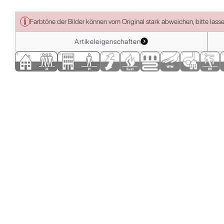
Farbtöne der Bilder können vom Original stark abweichen, bitte lass
Artikeleigenschaften