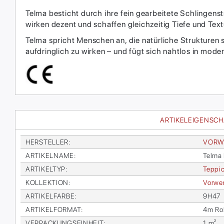
Telma besticht durch ihre fein gearbeitete Schlingens
wirken dezent und schaffen gleichzeitig Tiefe und Text
Telma spricht Menschen an, die natürliche Strukturen
aufdringlich zu wirken – und fügt sich nahtlos in moder
ARTIKELEIGENSC
HER­STEL­LER
:
VOR­W
AR­TI­KEL­NA­ME
:
Tel­ma 
AR­TI­KEL­TYP
:
Tep­pi
KOL­LEK­TI­ON
:
Vor­wer
AR­TI­KEL­FAR­BE
:
9H47
AR­TI­KEL­FOR­MAT
:
4m Rol
VER­PA­CKUNGS­EIN­HEIT
:
1 m²