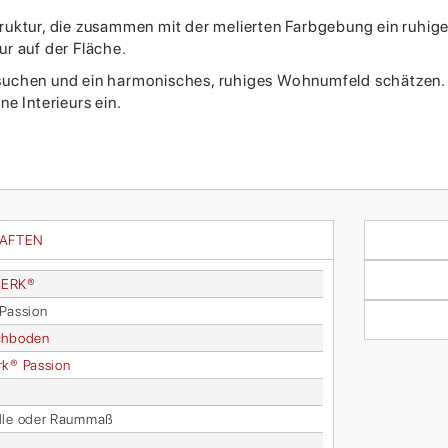
truktur, die zusammen mit der melierten Farbgebung ein ruhige
ur auf der Fläche.
 suchen und ein harmonisches, ruhiges Wohnumfeld schätzen. 
ne Interieurs ein.
HAFTEN
ER­K®
Pas­si­on
ch­bo­den
­k® Pas­si­on
­le oder Raum­maß