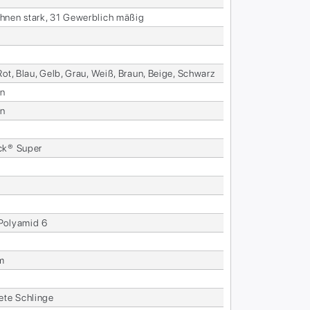
­nen stark, 31 Ge­werb­lich mä­ßig
Rot, Blau, Gelb, Grau, Weiß, Braun, Beige, Schwarz
en
en
ck® Su­per
o­ly­amid 6
m
te­te Schlin­ge