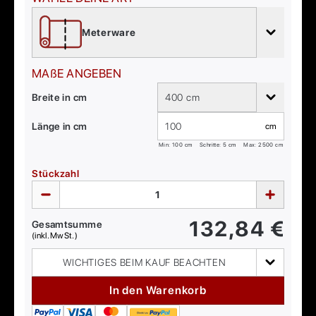
Meterware
MAßE ANGEBEN
Breite in cm
400 cm
Länge in cm
cm
Min:
100
cm
Schritte: 5 cm
Max:
2500
cm
Stückzahl
132,84
€
Gesamtsumme
(inkl. MwSt.)
WICHTIGES BEIM KAUF BEACHTEN
In den Warenkorb