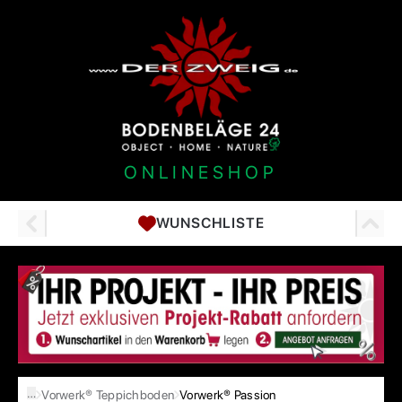
ONLINESHOP
WUNSCHLISTE
…
Vorwerk® Teppichboden
Vorwerk® Passion