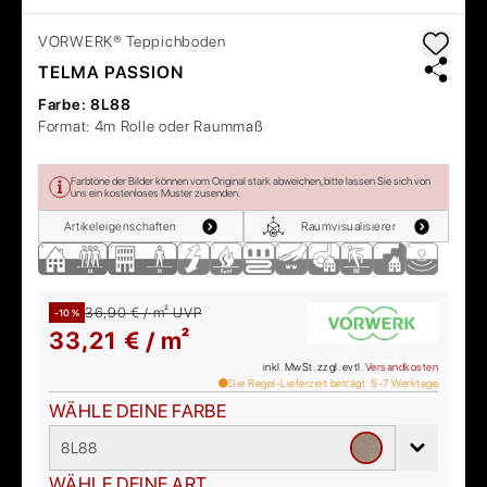
VORWERK®
Teppichboden
TELMA PASSION
Farbe:
8L88
Format:
4m Rolle oder Raummaß
Farbtöne der Bilder können vom Original stark abweichen, bitte lassen Sie sich von
uns ein kostenloses Muster zusenden.
Artikeleigenschaften
Raumvisualisierer
36,90 € / m²
UVP
-10 %
33,21 € / m²
inkl. MwSt. zzgl. evtl.
Versandkosten
Die Regel-Lieferzeit beträgt:
5-7
Werktage
WÄHLE DEINE FARBE
8L88
WÄHLE DEINE ART