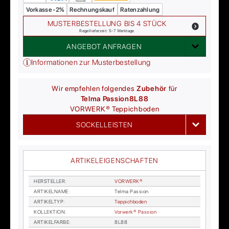
Vorkasse -2%
Rechnungskauf
Ratenzahlung
MUSTERBESTELLUNG BIS 4 STÜCK
Regellieferzeit: 5-7 Werktage
ANGEBOT ANFRAGEN
Informationen zur Musterbestellung
Wir empfehlen folgendes
Zubehör
für
Telma Passion
8L88
VORWERK®
Teppichboden
SOCKELLEISTEN
ARTIKELEIGENSCHAFTEN
HER­STEL­LER
:
VOR­WER­K®
AR­TI­KEL­NA­ME
:
Tel­ma Pas­si­on
AR­TI­KEL­TYP
:
Tep­pich­bo­den
KOL­LEK­TI­ON
:
Vor­wer­k® Pas­si­on
AR­TI­KEL­FAR­BE
:
8L88