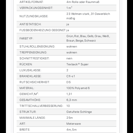
AR­TI­KEL­FOR­MAT
:
4m Rol­le oder Raum­maß
VER­PA­CKUNGS­EIN­HEIT
:
1 m²
23 Woh­nen stark, 31 Ge­werb­lich
NUT­ZUNGS­KLAS­SE
:
mä­ßig
AN­TI­STA­TISCH
:
ja
FUSS­BO­DEN­HEI­ZUNG GE­EIG­NET
:
ja
Grün, Rot, Blau, Gelb, Grau, Weiß,
FARB­TYP
:
Braun, Beige, Schwarz
STUHL­ROL­LEN­EIG­NUNG
:
woh­nen
TREP­PEN­EIG­NUNG
:
woh­nen
SCHNITT­FES­TIG­KEIT
:
nein
RÜ­CKEN
:
Tex­back® Su­per
LU­XUS­KLAS­SE
:
2
BRAND­KLAS­SE
:
Cfl-s1
RUTSCH­SI­CHER­HEIT
:
DS
MA­TE­RI­AL
:
100% Po­ly­amid 6
GE­WICHT/M²
:
1,31
GE­SAMT­HÖ­HE
:
6,3 mm
TRITT­SCHALL­VER­BES­SE­RUNG
:
10
STRUK­TUR
:
Ge­tuf­te­te Schlin­ge
MA­XI­MA­LE LÄN­GE
:
25m
ART
:
Me­ter­wa­re
BREI­TE
:
4m, 5m