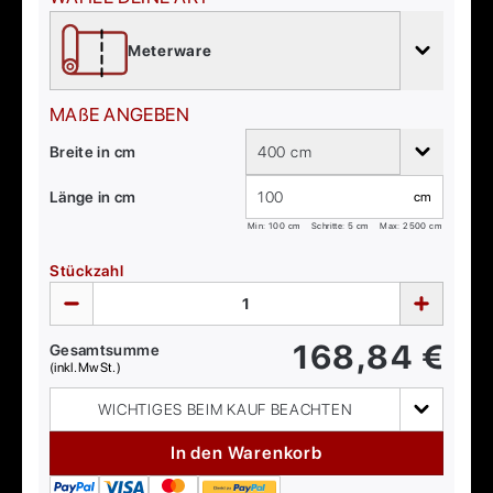
Meterware
MAßE ANGEBEN
Breite in cm
400 cm
Länge in cm
cm
Min:
100
cm
Schritte: 5 cm
Max:
2500
cm
Stückzahl
168,84
€
Gesamtsumme
(inkl. MwSt.)
WICHTIGES BEIM KAUF BEACHTEN
In den Warenkorb