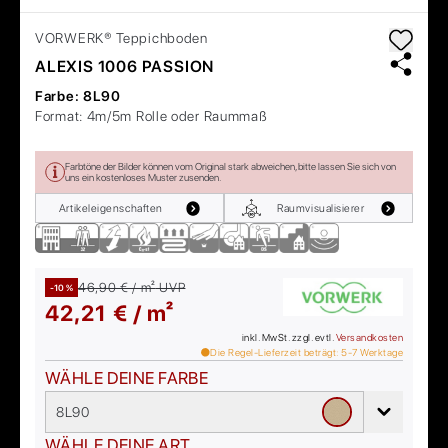
VORWERK®
Teppichboden
ALEXIS 1006 PASSION
Farbe:
8L90
Format:
4m/5m Rolle oder Raummaß
Farbtöne der Bilder können vom Original stark abweichen, bitte lassen Sie sich von
uns ein kostenloses Muster zusenden.
Artikeleigenschaften
Raumvisualisierer
46,90 € / m²
UVP
-10 %
42,21 € / m²
inkl. MwSt. zzgl. evtl.
Versandkosten
Die Regel-Lieferzeit beträgt:
5-7
Werktage
WÄHLE DEINE FARBE
8L90
WÄHLE DEINE ART