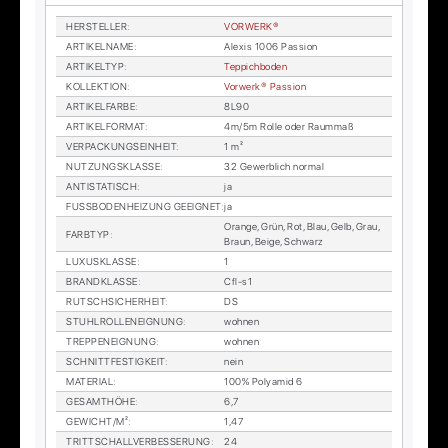
HER­STEL­LER
:
VOR­WER­K®
AR­TI­KEL­NA­ME
:
Alexis 1006 Pas­si­on
AR­TI­KEL­TYP
:
Tep­pich­bo­den
KOL­LEK­TI­ON
:
Vor­wer­k® Pas­si­on
AR­TI­KEL­FAR­BE
:
8L90
AR­TI­KEL­FOR­MAT
:
4m/5m Rol­le oder Raum­maß
VER­PA­CKUNGS­EIN­HEIT
:
1 m²
NUT­ZUNGS­KLAS­SE
:
32 Ge­werb­lich nor­mal
AN­TI­STA­TISCH
:
ja
FUSS­BO­DEN­HEI­ZUNG GE­EIG­NET
:
ja
Oran­ge, Grün, Rot, Blau, Gelb, Grau,
FARB­TYP
:
Braun, Beige, Schwarz
LU­XUS­KLAS­SE
:
1
BRAND­KLAS­SE
:
Cfl-s1
RUTSCH­SI­CHER­HEIT
:
DS
STUHL­ROL­LEN­EIG­NUNG
:
woh­nen
TREP­PEN­EIG­NUNG
:
woh­nen
SCHNITT­FES­TIG­KEIT
:
nein
MA­TE­RI­AL
:
100% Po­ly­amid 6
GE­SAMT­HÖ­HE
:
6,7
GE­WICHT/M²
:
1,47
TRITT­SCHALL­VER­BES­SE­RUNG
:
24