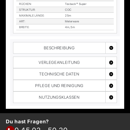
RÜ­CKEN
:
Tex­back® Su­per
STRUK­TUR
:
COC
MA­XI­MA­LE LÄN­GE
:
25m
ART
:
Me­ter­wa­re
BREI­TE
:
4m, 5m
BESCHREIBUNG
VERLEGEANLEITUNG
TECHNISCHE DATEN
PFLEGE UND REINIGUNG
NUTZUNGSKLASSEN
Du hast Fragen?