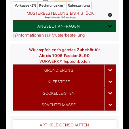
Vorkasse -2%
Rechnungskauf
Ratenzahlung
MUSTERBESTELLUNG BIS 4 STÜCK
Regellieferzeit: 5-7 Werktage
ANGEBOT ANFRAGEN
Informationen zur Musterbestellung
Wir empfehlen folgendes
Zubehör
für
Alexis 1006 Passion
8L90
VORWERK®
Teppichboden
GRUNDIERUNG
KLEBSTOFF
SOCKELLEISTEN
SPACHTELMASSE
ARTIKELEIGENSCHAFTEN