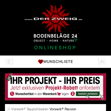
ONLINESHOP
WUNSCHLISTE
…
Vorwerk® Teppichboden
Vorwerk® Passion