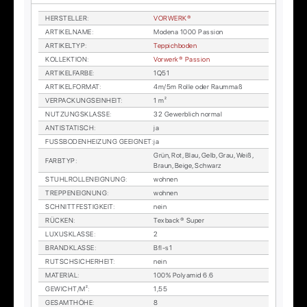
HER­STEL­LER
:
VOR­WER­K®
AR­TI­KEL­NA­ME
:
Mo­de­na 1000 Pas­si­on
AR­TI­KEL­TYP
:
Tep­pich­bo­den
KOL­LEK­TI­ON
:
Vor­wer­k® Pas­si­on
AR­TI­KEL­FAR­BE
:
1Q51
AR­TI­KEL­FOR­MAT
:
4m/5m Rol­le oder Raum­maß
VER­PA­CKUNGS­EIN­HEIT
:
1 m²
NUT­ZUNGS­KLAS­SE
:
32 Ge­werb­lich nor­mal
AN­TI­STA­TISCH
:
ja
FUSS­BO­DEN­HEI­ZUNG GE­EIG­NET
:
ja
Grün, Rot, Blau, Gelb, Grau, Weiß,
FARB­TYP
:
Braun, Beige, Schwarz
STUHL­ROL­LEN­EIG­NUNG
:
woh­nen
TREP­PEN­EIG­NUNG
:
woh­nen
SCHNITT­FES­TIG­KEIT
:
nein
RÜ­CKEN
:
Tex­back® Su­per
LU­XUS­KLAS­SE
:
2
BRAND­KLAS­SE
:
Bfl-s1
RUTSCH­SI­CHER­HEIT
:
nein
MA­TE­RI­AL
:
100% Po­ly­amid 6.6
GE­WICHT/M²
:
1,55
GE­SAMT­HÖ­HE
:
8