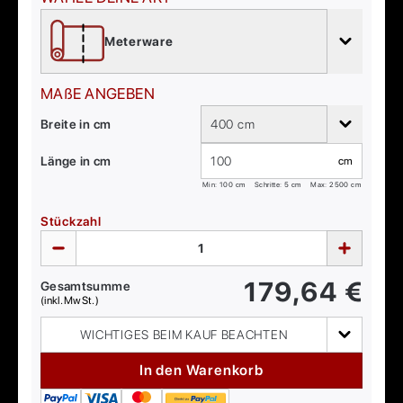
Meterware
MAßE ANGEBEN
Breite in cm
400 cm
Länge in cm
cm
Min:
100
cm
Schritte: 5 cm
Max:
2500
cm
Stückzahl
179,64
€
Gesamtsumme
(inkl. MwSt.)
WICHTIGES BEIM KAUF BEACHTEN
In den Warenkorb