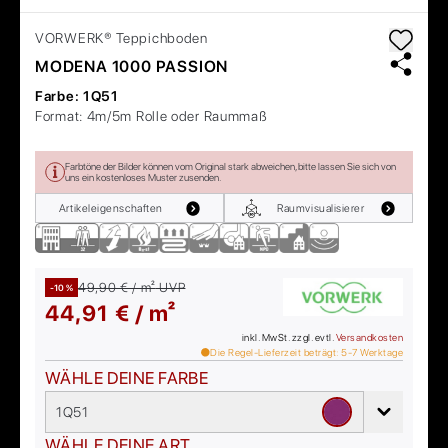
VORWERK®
Teppichboden
MODENA 1000 PASSION
Farbe:
1Q51
Format:
4m/5m Rolle oder Raummaß
Farbtöne der Bilder können vom Original stark abweichen, bitte lassen Sie sich von
uns ein kostenloses Muster zusenden.
Artikeleigenschaften
Raumvisualisierer
49,90 € / m²
UVP
-10 %
44,91 € / m²
inkl. MwSt. zzgl. evtl.
Versandkosten
Die Regel-Lieferzeit beträgt:
5-7
Werktage
WÄHLE DEINE FARBE
1Q51
WÄHLE DEINE ART