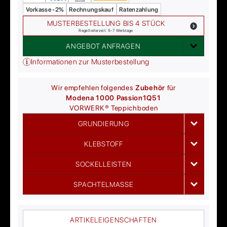
Vorkasse -2%
Rechnungskauf
Ratenzahlung
MUSTERBESTELLUNG BIS 4 STÜCK
Regellieferzeit: 5-7 Werktage
ANGEBOT ANFRAGEN
Informationen zur Musterbestellung
Wir empfehlen folgendes
Zubehör
für
Modena 1000 Passion
1Q51
VORWERK®
Teppichboden
GRUNDIERUNG
KLEBSTOFF
SOCKELLEISTEN
SPACHTELMASSE
ARTIKELEIGENSCHAFTEN