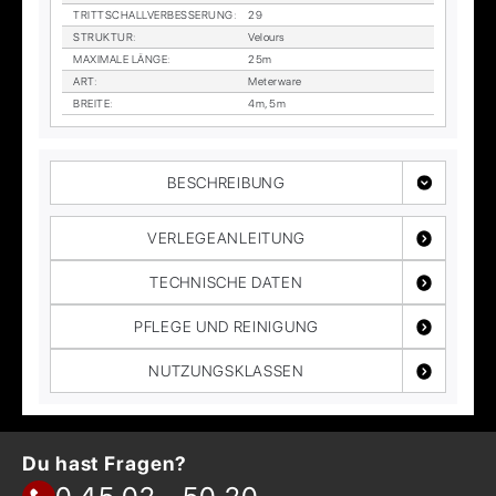
TRITT­SCHALL­VER­BES­SE­RUNG
:
29
STRUK­TUR
:
Ve­lours
MA­XI­MA­LE LÄN­GE
:
25m
ART
:
Me­ter­wa­re
BREI­TE
:
4m, 5m
BESCHREIBUNG
VERLEGEANLEITUNG
TECHNISCHE DATEN
PFLEGE UND REINIGUNG
NUTZUNGSKLASSEN
Du hast Fragen?