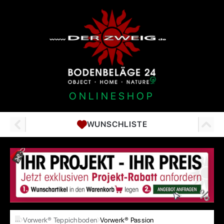
ONLINESHOP
WUNSCHLISTE
…
Vorwerk® Teppichboden
Vorwerk® Passion