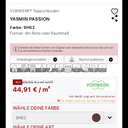
VORWERK®
Teppichboden
YASMIN PASSION
Farbe:
9H52
Format:
4m Rolle oder Raummaß
Farbtöne der Bilder können vom Original stark abweichen, bitte lassen Sie sich von
uns ein kostenloses Muster zusenden.
Artikeleigenschaften
Raumvisualisierer
49,90 € / m²
UVP
-10 %
44,91 € / m²
inkl. MwSt. zzgl. evtl.
Versandkosten
Die Regel-Lieferzeit beträgt:
5-7
Werktage
WÄHLE DEINE FARBE
9H52
WÄHLE DEINE ART