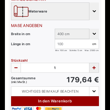
Meterware
MAßE ANGEBEN
Breite in cm
400 cm
Länge in cm
cm
Min:
100
cm
Schritte: 5 cm
Max:
2500
cm
Stückzahl
179,64
€
Gesamtsumme
(inkl. MwSt.)
WICHTIGES BEIM KAUF BEACHTEN
In den Warenkorb