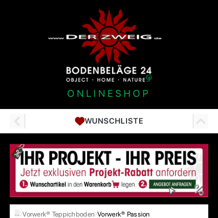
ONLINESHOP
WUNSCHLISTE
…
Vorwerk® Teppichboden
Vorwerk® Passion