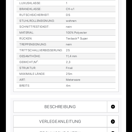
LU­XUS­KLAS­SE
:
1
BRAND­KLAS­SE
:
Cfl-s1
RUTSCH­SI­CHER­HEIT
:
DS
STUHL­ROL­LEN­EIG­NUNG
:
woh­nen
SCHNITT­FES­TIG­KEIT
:
nein
MA­TE­RI­AL
:
100% Po­ly­es­ter
RÜ­CKEN
:
Tex­back® Su­per
TREP­PEN­EIG­NUNG
:
nein
TRITT­SCHALL­VER­BES­SE­RUNG
:
25
GE­SAMT­HÖ­HE
:
11,4 mm
GE­WICHT/M²
:
2,3
STRUK­TUR
:
Fri­sé
MA­XI­MA­LE LÄN­GE
:
25m
ART
:
Me­ter­wa­re
BREI­TE
:
4m
BESCHREIBUNG
VERLEGEANLEITUNG