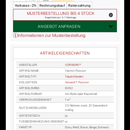
Vorkasse -2%
Rechnungskauf
Ratenzahlung
MUSTERBESTELLUNG BIS 4 STÜCK
Regellieferzeit: 5-7 Werktage
ANGEBOT ANFRAGEN
Informationen zur Musterbestellung
ARTIKELEIGENSCHAFTEN
HER­STEL­LER
:
VOR­WER­K®
AR­TI­KEL­NA­ME
:
Yas­min Pas­si­on
AR­TI­KEL­TYP
:
Tep­pich­bo­den
KOL­LEK­TI­ON
:
Vor­wer­k® Pas­si­on
AR­TI­KEL­FAR­BE
:
9H52
AR­TI­KEL­FOR­MAT
:
4m Rol­le oder Raum­maß
VER­PA­CKUNGS­EIN­HEIT
:
1 m²
23 Woh­nen stark, 31 Ge­werb­lich
NUT­ZUNGS­KLAS­SE
:
mä­ßig
AN­TI­STA­TISCH
:
ja
FUSS­BO­DEN­HEI­ZUNG GE­EIG­NET
:
ja
FARB­TYP
:
Grau, Weiß, Braun, Beige, Schwarz