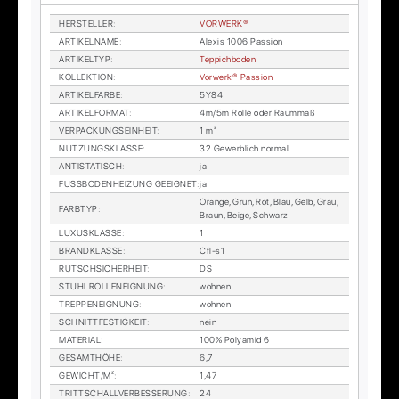
HER­STEL­LER
:
VOR­WER­K®
AR­TI­KEL­NA­ME
:
Alexis 1006 Pas­si­on
AR­TI­KEL­TYP
:
Tep­pich­bo­den
KOL­LEK­TI­ON
:
Vor­wer­k® Pas­si­on
AR­TI­KEL­FAR­BE
:
5Y84
AR­TI­KEL­FOR­MAT
:
4m/5m Rol­le oder Raum­maß
VER­PA­CKUNGS­EIN­HEIT
:
1 m²
NUT­ZUNGS­KLAS­SE
:
32 Ge­werb­lich nor­mal
AN­TI­STA­TISCH
:
ja
FUSS­BO­DEN­HEI­ZUNG GE­EIG­NET
:
ja
Oran­ge, Grün, Rot, Blau, Gelb, Grau,
FARB­TYP
:
Braun, Beige, Schwarz
LU­XUS­KLAS­SE
:
1
BRAND­KLAS­SE
:
Cfl-s1
RUTSCH­SI­CHER­HEIT
:
DS
STUHL­ROL­LEN­EIG­NUNG
:
woh­nen
TREP­PEN­EIG­NUNG
:
woh­nen
SCHNITT­FES­TIG­KEIT
:
nein
MA­TE­RI­AL
:
100% Po­ly­amid 6
GE­SAMT­HÖ­HE
:
6,7
GE­WICHT/M²
:
1,47
TRITT­SCHALL­VER­BES­SE­RUNG
:
24