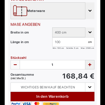
Meterware
MAßE ANGEBEN
Breite in cm
400 cm
Länge in cm
cm
Min:
100
cm
Schritte: 5 cm
Max:
2500
cm
Stückzahl
168,84
€
Gesamtsumme
(inkl. MwSt.)
WICHTIGES BEIM KAUF BEACHTEN
In den Warenkorb