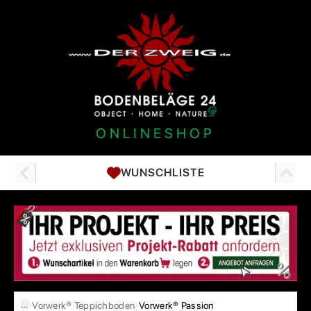
ONLINESHOP
WUNSCHLISTE
…
Vorwerk® Teppichboden
Vorwerk® Passion