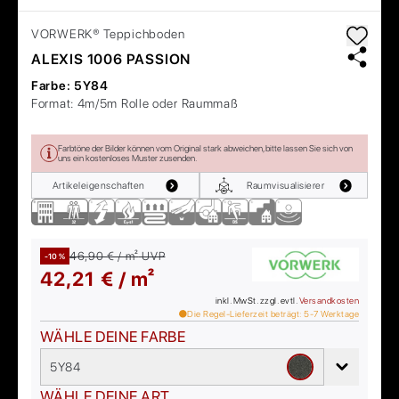
VORWERK®
Teppichboden
ALEXIS 1006 PASSION
Farbe:
5Y84
Format:
4m/5m Rolle oder Raummaß
Farbtöne der Bilder können vom Original stark abweichen, bitte lassen Sie sich von
uns ein kostenloses Muster zusenden.
Artikeleigenschaften
Raumvisualisierer
46,90 € / m²
UVP
-10 %
42,21 € / m²
inkl. MwSt. zzgl. evtl.
Versandkosten
Die Regel-Lieferzeit beträgt:
5-7
Werktage
WÄHLE DEINE FARBE
5Y84
WÄHLE DEINE ART