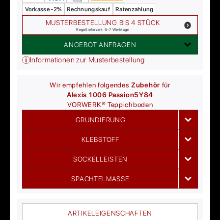
Vorkasse -2%
Rechnungskauf
Ratenzahlung
MUSTERBESTELLUNG BIS 4 STÜCK
Regellieferzeit: 5-7 Werktage
ANGEBOT ANFRAGEN
Informationen zur Musterbestellung
Wir empfehlen folgendes
Zubehör
für
Alexis 1006 Passion
5Y84
VORWERK®
Teppichboden
GRUNDIERUNG
KLEBSTOFF
SOCKELLEISTEN
SPACHTELMASSE
ARTIKELEIGENSCHAFTEN