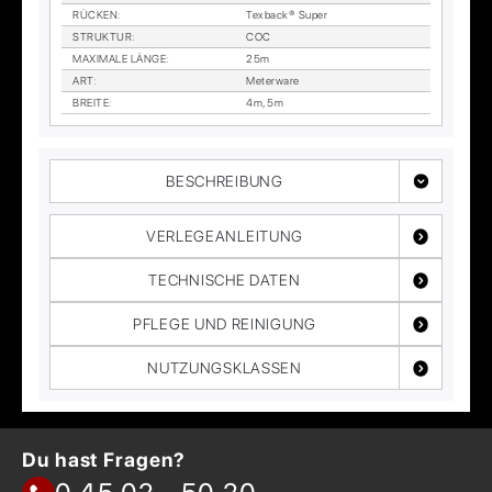
RÜ­CKEN
:
Tex­back® Su­per
STRUK­TUR
:
COC
MA­XI­MA­LE LÄN­GE
:
25m
ART
:
Me­ter­wa­re
BREI­TE
:
4m, 5m
BESCHREIBUNG
VERLEGEANLEITUNG
TECHNISCHE DATEN
PFLEGE UND REINIGUNG
NUTZUNGSKLASSEN
Du hast Fragen?