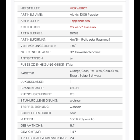
HER­STEL­LER
:
VOR­WER­K®
AR­TI­KEL­NA­ME
:
Alexis 1006 Pas­si­on
AR­TI­KEL­TYP
:
Tep­pich­bo­den
KOL­LEK­TI­ON
:
Vor­wer­k® Pas­si­on
AR­TI­KEL­FAR­BE
:
8K58
AR­TI­KEL­FOR­MAT
:
4m/5m Rol­le oder Raum­maß
VER­PA­CKUNGS­EIN­HEIT
:
1 m²
NUT­ZUNGS­KLAS­SE
:
32 Ge­werb­lich nor­mal
AN­TI­STA­TISCH
:
ja
FUSS­BO­DEN­HEI­ZUNG GE­EIG­NET
:
ja
Oran­ge, Grün, Rot, Blau, Gelb, Grau,
FARB­TYP
:
Braun, Beige, Schwarz
LU­XUS­KLAS­SE
:
1
BRAND­KLAS­SE
:
Cfl-s1
RUTSCH­SI­CHER­HEIT
:
DS
STUHL­ROL­LEN­EIG­NUNG
:
woh­nen
TREP­PEN­EIG­NUNG
:
woh­nen
SCHNITT­FES­TIG­KEIT
:
nein
MA­TE­RI­AL
:
100% Po­ly­amid 6
GE­SAMT­HÖ­HE
:
6,7
GE­WICHT/M²
:
1,47
TRITT­SCHALL­VER­BES­SE­RUNG
:
24