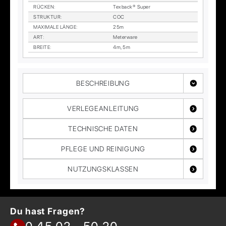
RÜ­CKEN
:
Tex­back® Su­per
STRUK­TUR
:
COC
MA­XI­MA­LE LÄN­GE
:
25m
ART
:
Me­ter­wa­re
BREI­TE
:
4m, 5m
BESCHREIBUNG
VERLEGEANLEITUNG
TECHNISCHE DATEN
PFLEGE UND REINIGUNG
NUTZUNGSKLASSEN
Du hast Fragen?