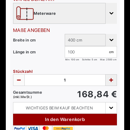
Meterware
MAßE ANGEBEN
Breite in cm
400 cm
Länge in cm
cm
Min:
100
cm
Schritte: 5 cm
Max:
2500
cm
Stückzahl
168,84
€
Gesamtsumme
(inkl. MwSt.)
WICHTIGES BEIM KAUF BEACHTEN
In den Warenkorb