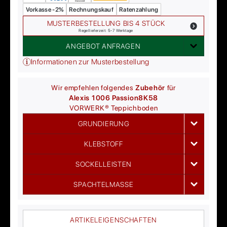
Vorkasse -2%
Rechnungskauf
Ratenzahlung
MUSTERBESTELLUNG BIS 4 STÜCK
Regellieferzeit: 5-7 Werktage
ANGEBOT ANFRAGEN
Informationen zur Musterbestellung
Wir empfehlen folgendes
Zubehör
für
Alexis 1006 Passion
8K58
VORWERK®
Teppichboden
GRUNDIERUNG
KLEBSTOFF
SOCKELLEISTEN
SPACHTELMASSE
ARTIKELEIGENSCHAFTEN