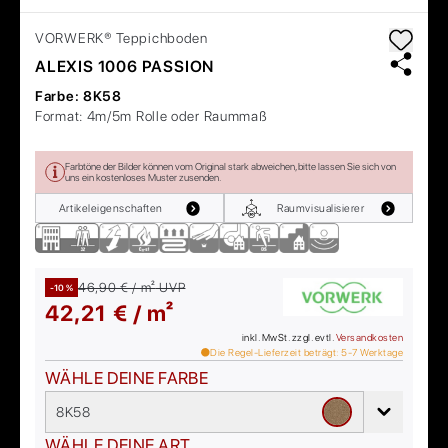
VORWERK®
Teppichboden
ALEXIS 1006 PASSION
Farbe:
8K58
Format:
4m/5m Rolle oder Raummaß
Farbtöne der Bilder können vom Original stark abweichen, bitte lassen Sie sich von
uns ein kostenloses Muster zusenden.
Artikeleigenschaften
Raumvisualisierer
46,90 € / m²
UVP
-10 %
42,21 € / m²
inkl. MwSt. zzgl. evtl.
Versandkosten
Die Regel-Lieferzeit beträgt:
5-7
Werktage
WÄHLE DEINE FARBE
8K58
WÄHLE DEINE ART