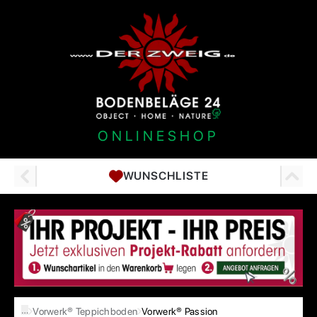
ONLINESHOP
WUNSCHLISTE
…
Vorwerk® Teppichboden
Vorwerk® Passion