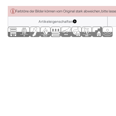
Farbtöne der Bilder können vom Original stark abweichen, bitte lass
Artikeleigenschaften