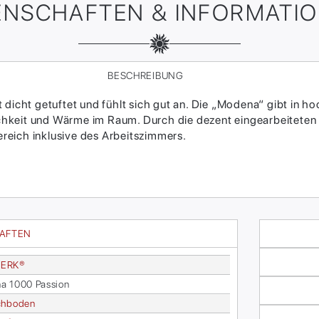
ENSCHAFTEN & INFORMATI
BESCHREIBUNG
t dicht getuftet und fühlt sich gut an. Die „Modena“ gibt in
chkeit und Wärme im Raum. Durch die dezent eingearbeiteten
reich inklusive des Arbeitszimmers.
HAFTEN
ER­K®
na 1000 Pas­si­on
ch­bo­den