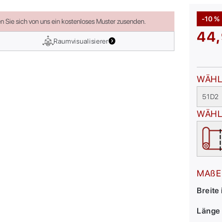
-10 %
en Sie sich von uns ein kostenloses Muster zusenden.
44,
Raumvisualisierer
WÄHL
51D2
WÄHL
MAßE
Breite
Länge 