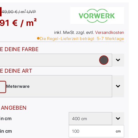
49,90 € / m²
UVP
91 € / m²
inkl. MwSt. zzgl. evtl.
Versandkosten
Die Regel-Lieferzeit beträgt:
5-7
Werktage
E DEINE FARBE
E DEINE ART
Meterware
 ANGEBEN
 in cm
400 cm
in cm
cm