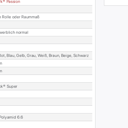
­k® Pas­si­on
Rol­le oder Raum­maß
werb­lich nor­mal
Rot, Blau, Gelb, Grau, Weiß, Braun, Beige, Schwarz
en
en
ck® Su­per
o­ly­amid 6.6