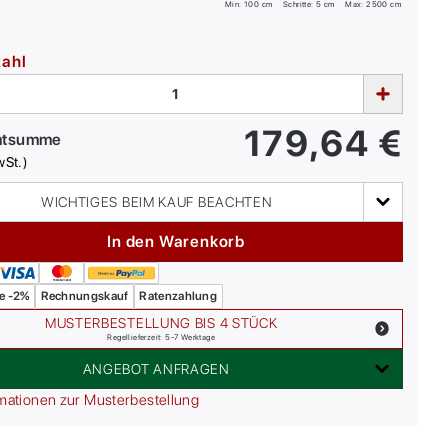
Min:
100
cm
Schritte: 5 cm
Max:
2500
cm
zahl
179,64
€
mtsumme
wSt.)
WICHTIGES BEIM KAUF BEACHTEN
In den Warenkorb
e -2%
Rechnungskauf
Ratenzahlung
MUSTERBESTELLUNG BIS 4 STÜCK
Regellieferzeit: 5-7 Werktage
ANGEBOT ANFRAGEN
mationen zur Musterbestellung