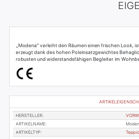
EIG
„Modena“ verleiht den Räumen einen frischen Look, is
erzeugt dank des hohen Poleinsatzgewichtes Behagli
robusten und widerstandsfähigen Begleiter im Wohnbe
ARTIKELEIGENSC
HER­STEL­LER
:
VOR­W
AR­TI­KEL­NA­ME
:
Mo­de­
AR­TI­KEL­TYP
:
Tep­pi