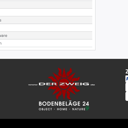
s
wa­re
m