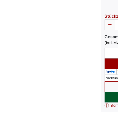
Stück
Gesa
(inkl. M
Vorkass
Infor