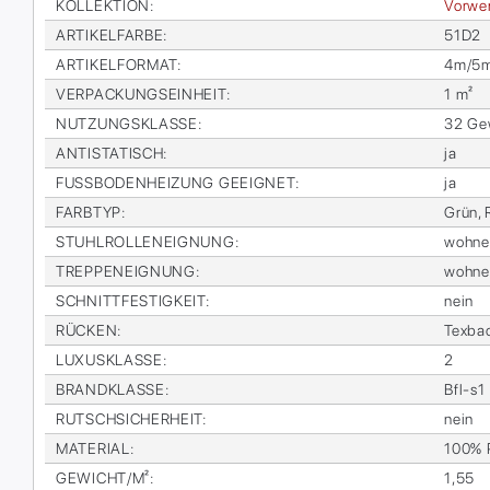
KOL­LEK­TI­ON
:
Vor­wer
AR­TI­KEL­FAR­BE
:
51D2
AR­TI­KEL­FOR­MAT
:
4m/5m 
VER­PA­CKUNGS­EIN­HEIT
:
1 m²
NUT­ZUNGS­KLAS­SE
:
32 Ge­
AN­TI­STA­TISCH
:
ja
FUSS­BO­DEN­HEI­ZUNG GE­EIG­NET
:
ja
FARB­TYP
:
Grün, 
STUHL­ROL­LEN­EIG­NUNG
:
woh­n
TREP­PEN­EIG­NUNG
:
woh­n
SCHNITT­FES­TIG­KEIT
:
nein
RÜ­CKEN
:
Tex­ba
LU­XUS­KLAS­SE
:
2
BRAND­KLAS­SE
:
Bfl-s1
RUTSCH­SI­CHER­HEIT
:
nein
MA­TE­RI­AL
:
100% P
GE­WICHT/M²
:
1,55