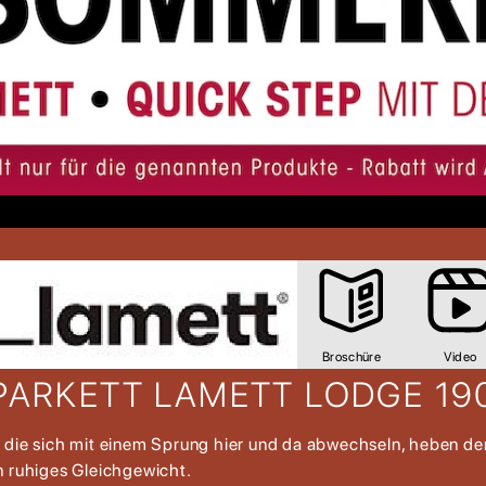
Broschüre
Video
PARKETT LAMETT LODGE 19
, die sich mit einem Sprung hier und da abwechseln, heben den
n ruhiges Gleichgewicht.