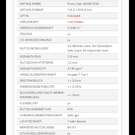
AR­TI­KEL­FAR­BE
:
Prio­ry Oak AR0W7200
AR­TI­KEL­FOR­MAT
:
114,3 x 914,4 mm
OP­TIK
:
Holz­op­tik
VER­LE­GE­ART
:
zum Kle­ben
VER­PA­CKUNGS­EIN­HEIT
:
2,508 m²
FA­SUNG
:
ja
CE-KENN­ZEICH­NUNG
:
ja
23 Woh­nen stark, 34 Ge­werb­lich
NUT­ZUNGS­KLAS­SE
:
sehr stark, 43 In­dus­tri­ell stark
GE­SAMT­HÖ­HE
:
2,5 mm
NUTZ­SCHICHT­STÄR­KE
:
1,0 mm
GE­SAMT­GE­WICHT
:
3.130 g/m²
VER­SCHLEISS­FES­TIG­KEIT
:
Grup­pe T, Typ 1
RESTEIN­DRUCK
:
<= 0,1mm
DI­MEN­SI­ONS­STA­BI­LI­TÄT
:
<= 0,25%
SCHÜS­SE­LUNG NACH WÄR­ME­
<= 2mm
EIN­WIR­KUNG
:
FLE­XI­BI­LI­TÄT
:
ja
RUTSCH­HEMM­STU­FE
:
R10
CHE­MI­KA­LI­EN­BE­STÄN­DIG­KEIT
:
Sehr gut
LICH­TECH­HEIT
:
7 oder bes­ser
BRAND­SCHUTZ­KLAS­SE
:
Bfl-S1
STUHL­ROL­LEN­EIG­NUNG
:
ja