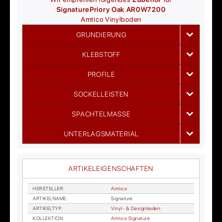
Signature
Priory Oak AR0W7200
Amtico
Vinylboden
GRUNDIERUNG
KLEBSTOFF
PROFILE
SOCKELLEISTEN
SPACHTELMASSE
UNTERLAGSMATERIAL
ARTIKELEIGENSCHAFTEN
HER­STEL­LER
:
Am­ti­co
AR­TI­KEL­NA­ME
:
Si­gna­tu­re
AR­TI­KEL­TYP
:
Vi­nyl- & De­sign­bo­den
KOL­LEK­TI­ON
:
Am­ti­co Si­gna­tu­re