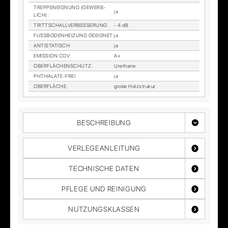
TREP­PEN­EIG­NUNG (GE­WERB­
ja
LICH)
:
TRITT­SCHALL­VER­BES­SE­RUNG
:
- 4 dB
FUSS­BO­DEN­HEI­ZUNG GE­EIG­NET
:
ja
AN­TI­STA­TISCH
:
ja
EMIS­SI­ON COV
:
A+
OBER­FLÄ­CHEN­SCHUTZ
:
Ure­tha­ne
PHTHA­LA­TE-FREI
:
ja
OBER­FLÄ­CHE
:
gro­be Holz­stru­kur
BESCHREIBUNG
VERLEGEANLEITUNG
TECHNISCHE DATEN
PFLEGE UND REINIGUNG
NUTZUNGSKLASSEN