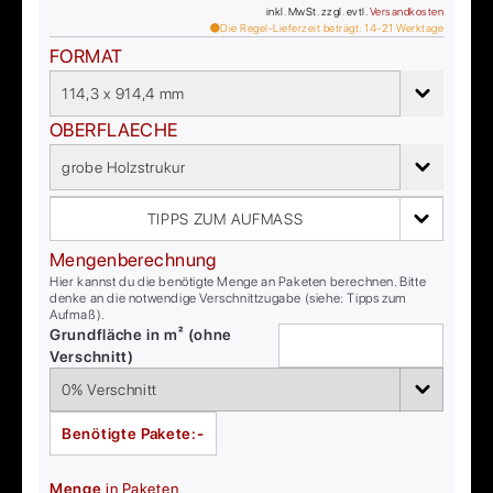
inkl. MwSt. zzgl. evtl.
Versandkosten
Die Regel-Lieferzeit beträgt:
14-21
Werktage
FORMAT
114,3 x 914,4 mm
OBERFLAECHE
grobe Holzstrukur
TIPPS ZUM AUFMASS
Mengenberechnung
Hier kannst du die benötigte Menge an Paketen berechnen. Bitte
denke an die notwendige Verschnittzugabe (siehe: Tipps zum
Aufmaß).
Grundfläche in m² (ohne
Verschnitt)
Benötigte Pakete:
-
Menge
in Paketen