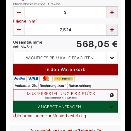
Mindestbestellmenge:
3
Pakete
Fläche
in m²
568,05
€
Gesamtsumme
(inkl. MwSt.)
WICHTIGES BEIM KAUF BEACHTEN
In den Warenkorb
Vorkasse -2%
Rechnungskauf
Ratenzahlung
MUSTERBESTELLUNG BIS 4 STÜCK
Regellieferzeit: 5-7 Werktage
ANGEBOT ANFRAGEN
Informationen zur Musterbestellung
Wir empfehlen folgendes
Zubehör
für