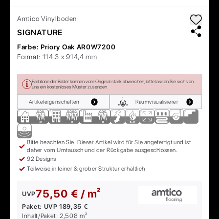
Amtico
Vinylboden
SIGNATURE
Farbe:
Priory Oak AR0W7200
Format:
114,3 x 914,4 mm
Farbtöne der Bilder können vom Original stark abweichen, bitte lassen Sie sich von
uns ein kostenloses Muster zusenden.
Artikeleigenschaften
Raumvisualisierer
Bitte beachten Sie: Dieser Artikel wird für Sie angefertigt und ist
daher vom Umtausch und der Rückgabe ausgeschlossen.
92 Designs
Teilweise in feiner & grober Struktur erhältlich
75,50 € / m²
UVP
Paket:
UVP
189,35 €
Inhalt/Paket:
2,508
m²