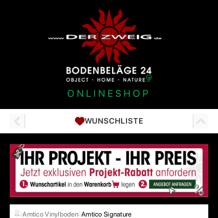
ONLINESHOP
WUNSCHLISTE
…
Amtico Vinylboden
Amtico Signature