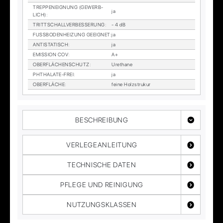
TREP­PEN­EIG­NUNG (GE­WERB­
ja
LICH)
:
TRITT­SCHALL­VER­BES­SE­RUNG
:
- 4 dB
FUSS­BO­DEN­HEI­ZUNG GE­EIG­NET
:
ja
AN­TI­STA­TISCH
:
ja
EMIS­SI­ON COV
:
A+
OBER­FLÄ­CHEN­SCHUTZ
:
Ure­tha­ne
PHTHA­LA­TE-FREI
:
ja
OBER­FLÄ­CHE
:
fei­ne Holz­stru­kur
BESCHREIBUNG
VERLEGEANLEITUNG
TECHNISCHE DATEN
PFLEGE UND REINIGUNG
NUTZUNGSKLASSEN