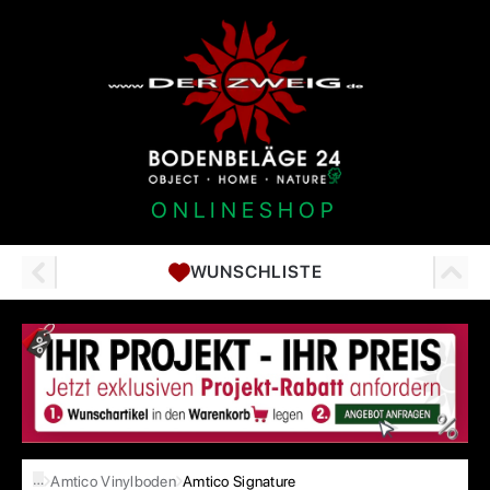
ONLINESHOP
WUNSCHLISTE
…
Amtico Vinylboden
Amtico Signature