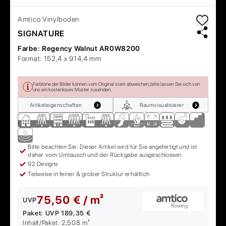
Amtico
Vinylboden
SIGNATURE
Farbe:
Regency Walnut AR0W8200
Format:
152,4 x 914,4 mm
Farbtöne der Bilder können vom Original stark abweichen, bitte lassen Sie sich von
uns ein kostenloses Muster zusenden.
Artikeleigenschaften
Raumvisualisierer
Bitte beachten Sie: Dieser Artikel wird für Sie angefertigt und ist
daher vom Umtausch und der Rückgabe ausgeschlossen.
92 Designs
Teilweise in feiner & grober Struktur erhältlich
75,50 € / m²
UVP
Paket:
UVP
189,35 €
Inhalt/Paket:
2,508
m²