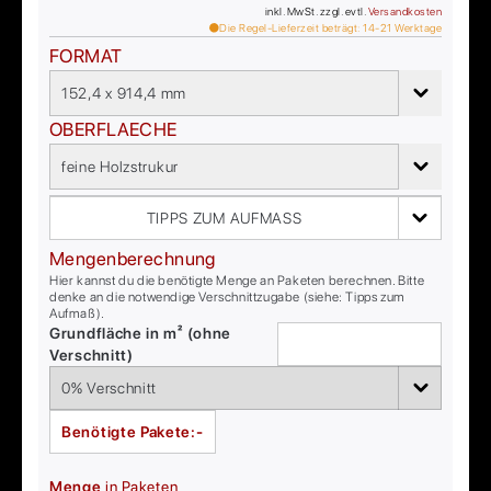
inkl. MwSt. zzgl. evtl.
Versandkosten
Die Regel-Lieferzeit beträgt:
14-21
Werktage
FORMAT
152,4 x 914,4 mm
OBERFLAECHE
feine Holzstrukur
TIPPS ZUM AUFMASS
Mengenberechnung
Hier kannst du die benötigte Menge an Paketen berechnen. Bitte
denke an die notwendige Verschnittzugabe (siehe: Tipps zum
Aufmaß).
Grundfläche in m² (ohne
Verschnitt)
Benötigte Pakete:
-
Menge
in Paketen