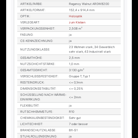
AR­TI­KEL­FAR­BE
:
Re­gen­cy Wal­nut AR0W8200
AR­TI­KEL­FOR­MAT
:
152,4 x 914,4 mm
OP­TIK
:
Holz­op­tik
VER­LE­GE­ART
:
zum Kle­ben
VER­PA­CKUNGS­EIN­HEIT
:
2,508 m²
FA­SUNG
:
ja
CE-KENN­ZEICH­NUNG
:
ja
23 Woh­nen stark, 34 Ge­werb­lich
NUT­ZUNGS­KLAS­SE
:
sehr stark, 43 In­dus­tri­ell stark
GE­SAMT­HÖ­HE
:
2,5 mm
NUTZ­SCHICHT­STÄR­KE
:
1,0 mm
GE­SAMT­GE­WICHT
:
3.130 g/m²
VER­SCHLEISS­FES­TIG­KEIT
:
Grup­pe T, Typ 1
RESTEIN­DRUCK
:
<= 0,1mm
DI­MEN­SI­ONS­STA­BI­LI­TÄT
:
<= 0,25%
SCHÜS­SE­LUNG NACH WÄR­ME­
<= 2mm
EIN­WIR­KUNG
:
FLE­XI­BI­LI­TÄT
:
ja
RUTSCH­HEMM­STU­FE
:
R10
CHE­MI­KA­LI­EN­BE­STÄN­DIG­KEIT
:
Sehr gut
LICH­TECH­HEIT
:
7 oder bes­ser
BRAND­SCHUTZ­KLAS­SE
:
Bfl-S1
STUHL­ROL­LEN­EIG­NUNG
:
ja