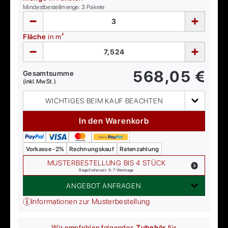
Mindestbestellmenge:
3
Pakete
Fläche
in m²
568,05
€
Gesamtsumme
(inkl. MwSt.)
WICHTIGES BEIM KAUF BEACHTEN
In den Warenkorb
Vorkasse -2%
Rechnungskauf
Ratenzahlung
MUSTERBESTELLUNG BIS 4 STÜCK
Regellieferzeit: 5-7 Werktage
ANGEBOT ANFRAGEN
Informationen zur Musterbestellung
Wir empfehlen folgendes
Zubehör
für