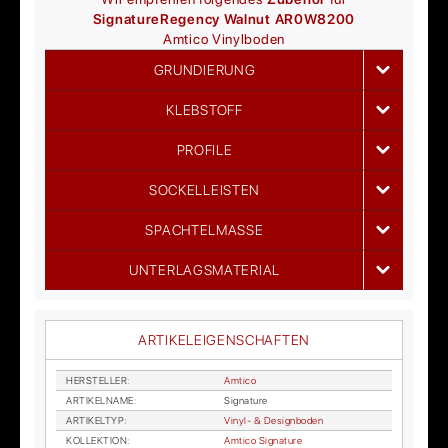
Signature
Regency Walnut AR0W8200
Amtico
Vinylboden
GRUNDIERUNG
KLEBSTOFF
PROFILE
SOCKELLEISTEN
SPACHTELMASSE
UNTERLAGSMATERIAL
ARTIKELEIGENSCHAFTEN
HER­STEL­LER
:
Am­ti­co
AR­TI­KEL­NA­ME
:
Si­gna­tu­re
AR­TI­KEL­TYP
:
Vi­nyl- & De­sign­bo­den
KOL­LEK­TI­ON
:
Am­ti­co Si­gna­tu­re