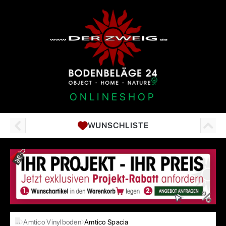
ONLINESHOP
WUNSCHLISTE
…
Amtico Vinylboden
Amtico Spacia