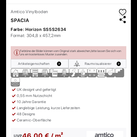
Amtico
Vinylboden
SPACIA
Farbe:
Horizon SS5S2634
Format:
304,8 x 457,2mm
Farbtöne der Bilder können vom Original stark abweichen, bitte lassen Sie sich von
uns ein kostenloses Muster zusenden.
Artikeleigenschaften
Raumvisualisierer
UK designt und gefertigt
0,55 mm Nutzschicht
10 Jahre Garantie
Langlebige Leistung, kurze Lieferzeiten
48 Designs
Ceramic-Oberfläche
46,00 € / m²
UVP