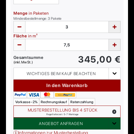
Menge
in Paketen
Mindestbestellmenge:
3
Pakete
Fläche
in m²
345,00
€
Gesamtsumme
(inkl. MwSt.)
WICHTIGES BEIM KAUF BEACHTEN
In den Warenkorb
Vorkasse -2%
Rechnungskauf
Ratenzahlung
MUSTERBESTELLUNG BIS 4 STÜCK
Regellieferzeit: 5-7 Werktage
ANGEBOT ANFRAGEN
Informationen zur Musterbestellung