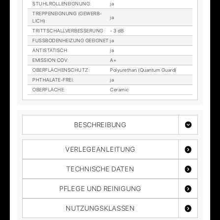
STUHL­ROL­LEN­EIG­NUNG
:
ja
TREP­PEN­EIG­NUNG (GE­WERB­
ja
LICH)
:
TRITT­SCHALL­VER­BES­SE­RUNG
:
- 3 dB
FUSS­BO­DEN­HEI­ZUNG GE­EIG­NET
:
ja
AN­TI­STA­TISCH
:
ja
EMIS­SI­ON COV
:
A+
OBER­FLÄ­CHEN­SCHUTZ
:
Po­ly­ure­than (Quan­tum Guard)
PHTHA­LA­TE-FREI
:
ja
OBER­FLÄ­CHE
:
Cer­a­mic
BESCHREIBUNG
VERLEGEANLEITUNG
TECHNISCHE DATEN
PFLEGE UND REINIGUNG
NUTZUNGSKLASSEN