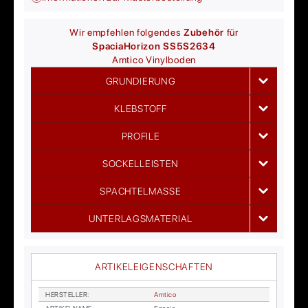
Wir empfehlen folgendes
Zubehör
für
Spacia
Horizon SS5S2634
Amtico
Vinylboden
GRUNDIERUNG
KLEBSTOFF
PROFILE
SOCKELLEISTEN
SPACHTELMASSE
UNTERLAGSMATERIAL
ARTIKELEIGENSCHAFTEN
HER­STEL­LER
:
Am­ti­co