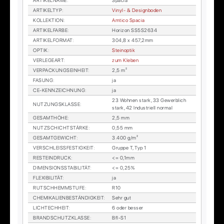
AR­TI­KEL­NA­ME
:
Spa­cia
AR­TI­KEL­TYP
:
Vi­nyl- & De­sign­bo­den
KOL­LEK­TI­ON
:
Am­ti­co Spa­cia
AR­TI­KEL­FAR­BE
:
Ho­ri­zon SS5S2634
AR­TI­KEL­FOR­MAT
:
304,8 x 457,2mm
OP­TIK
:
Stein­op­tik
VER­LE­GE­ART
:
zum Kle­ben
VER­PA­CKUNGS­EIN­HEIT
:
2,5 m²
FA­SUNG
:
ja
CE-KENN­ZEICH­NUNG
:
ja
23 Woh­nen stark, 33 Ge­werb­lich
NUT­ZUNGS­KLAS­SE
:
stark, 42 In­dus­tri­ell nor­mal
GE­SAMT­HÖ­HE
:
2,5 mm
NUTZ­SCHICHT­STÄR­KE
:
0,55 mm
GE­SAMT­GE­WICHT
:
3.400 g/m²
VER­SCHLEISS­FES­TIG­KEIT
:
Grup­pe T, Typ 1
RESTEIN­DRUCK
:
<= 0,1mm
DI­MEN­SI­ONS­STA­BI­LI­TÄT
:
<= 0,25%
FLE­XI­BI­LI­TÄT
:
ja
RUTSCH­HEMM­STU­FE
:
R10
CHE­MI­KA­LI­EN­BE­STÄN­DIG­KEIT
:
Sehr gut
LICH­TECH­HEIT
:
6 oder bes­ser
BRAND­SCHUTZ­KLAS­SE
:
Bfl-S1