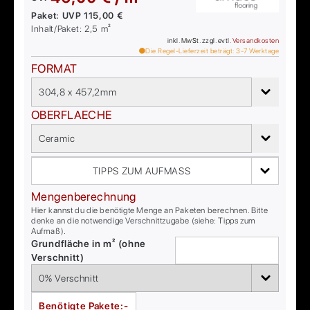
Paket:
UVP
115,00 €
Inhalt/Paket:
2,5
m²
inkl. MwSt. zzgl. evtl.
Versandkosten
Die Regel-Lieferzeit beträgt:
3-7
Werktage
FORMAT
304,8 x 457,2mm
OBERFLAECHE
Ceramic
TIPPS ZUM AUFMASS
Mengenberechnung
Hier kannst du die benötigte Menge an Paketen berechnen. Bitte
denke an die notwendige Verschnittzugabe (siehe: Tipps zum
Aufmaß).
Grundfläche in m² (ohne
Verschnitt)
Benötigte Pakete:
-