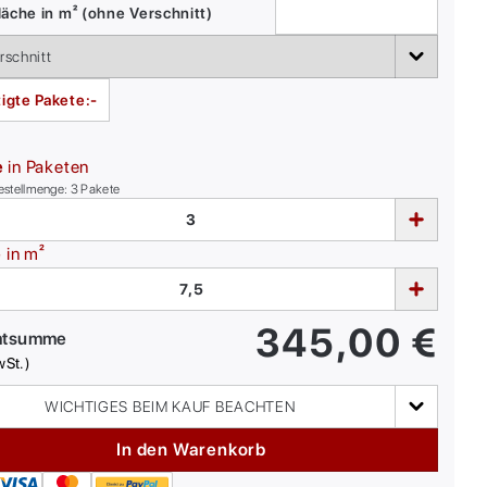
äche in m² (ohne Verschnitt)
igte Pakete:
-
e
in Paketen
estellmenge:
3
Pakete
e
in m²
345,00
€
mtsumme
wSt.)
WICHTIGES BEIM KAUF BEACHTEN
In den Warenkorb