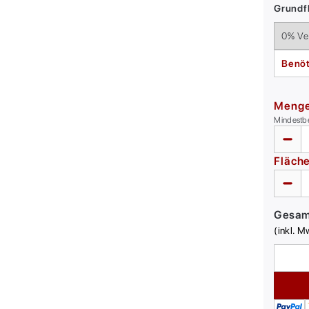
Grundfl
Benöt
Meng
Mindestb
Fläch
Gesa
(inkl. M