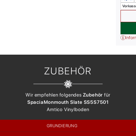
Vorkass
Infor
ZUBEHÖR
Wir empfehlen folgendes
Zubehör
für
Spacia
Monmouth Slate SS5S7501
Amtico
Vinylboden
GRUNDIERUNG