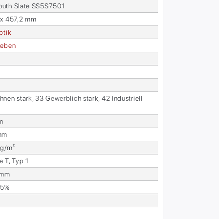
uth Sla­te SS5S7501
 x 457,2 mm
p­tik
e­ben
nen stark, 33 Ge­werb­lich stark, 42 In­dus­tri­ell
l
m
mm
 g/m²
e T, Typ 1
1mm
25%