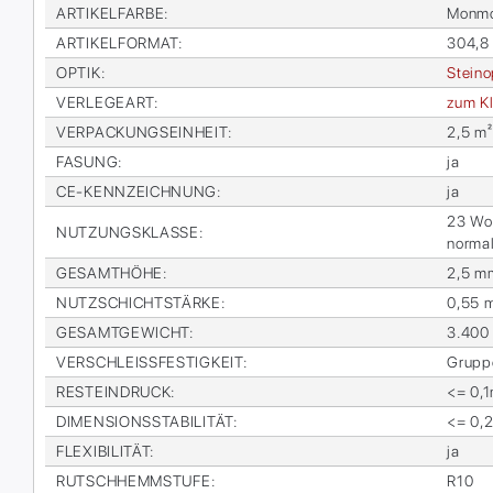
AR­TI­KEL­FAR­BE
:
Mon­mo
AR­TI­KEL­FOR­MAT
:
304,8
OP­TIK
:
Stein­o
VER­LE­GE­ART
:
zum Kl
VER­PA­CKUNGS­EIN­HEIT
:
2,5 m²
FA­SUNG
:
ja
CE-KENN­ZEICH­NUNG
:
ja
23 Woh­
NUT­ZUNGS­KLAS­SE
:
nor­ma
GE­SAMT­HÖ­HE
:
2,5 m
NUTZ­SCHICHT­STÄR­KE
:
0,55 
GE­SAMT­GE­WICHT
:
3.400
VER­SCHLEISS­FES­TIG­KEIT
:
Grup­p
RESTEIN­DRUCK
:
<= 0,
DI­MEN­SI­ONS­STA­BI­LI­TÄT
:
<= 0,
FLE­XI­BI­LI­TÄT
:
ja
RUTSCH­HEMM­STU­FE
:
R10