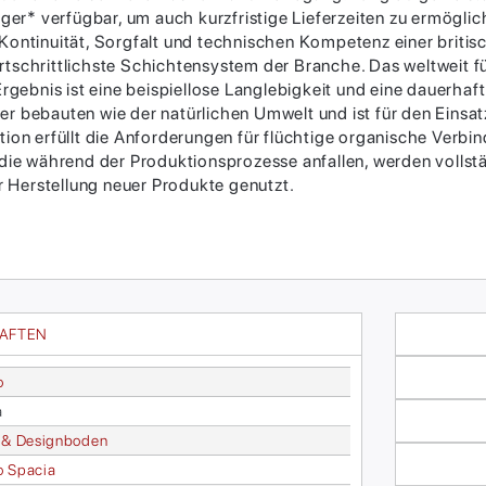
r* verfügbar, um auch kurzfristige Lieferzeiten zu ermöglich
Kontinuität, Sorgfalt und technischen Kompetenz einer britisc
ortschrittlichste Schichtensystem der Branche. Das weltweit 
ebnis ist eine beispiellose Langlebigkeit und eine dauerhaf
er bebauten wie der natürlichen Umwelt und ist für den Einsa
ktion erfüllt die Anforderungen für flüchtige organische Verb
 die während der Produktionsprozesse anfallen, werden vollstä
 Herstellung neuer Produkte genutzt.
HAFTEN
o
a
 & De­sign­bo­den
o Spa­cia