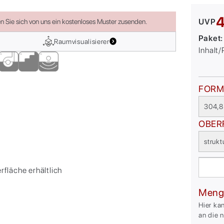
4
UVP
en Sie sich von uns ein kostenloses Muster zusenden.
Paket
Raumvisualisierer
Inhalt
FORM
304,8
OBER
strukt
erfläche erhältlich
Meng
Hier ka
an die 