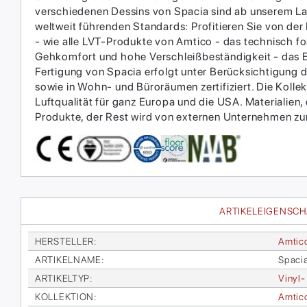
verschiedenen Dessins von Spacia sind ab unserem Lage
weltweit führenden Standards: Profitieren Sie von der 
- wie alle LVT-Produkte von Amtico - das technisch f
Gehkomfort und hohe Verschleißbeständigkeit - das Erg
Fertigung von Spacia erfolgt unter Berücksichtigung d
sowie in Wohn- und Büroräumen zertifiziert. Die Kolle
Luftqualität für ganz Europa und die USA. Materialien,
Produkte, der Rest wird von externen Unternehmen zur
ARTIKELEIGENSC
HER­STEL­LER
:
Am­ti­c
AR­TI­KEL­NA­ME
:
Spa­ci
AR­TI­KEL­TYP
:
Vi­nyl-
KOL­LEK­TI­ON
:
Am­ti­c