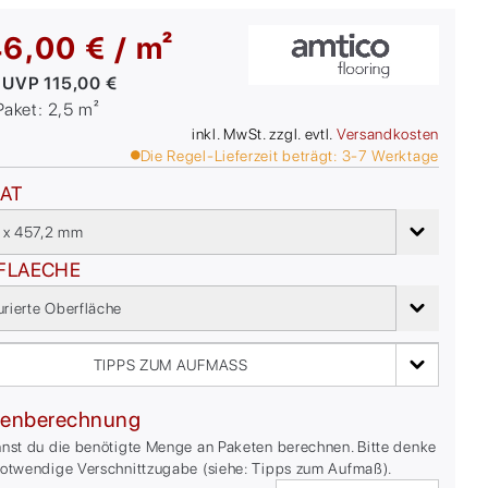
6,00 € / m²
:
UVP
115,00 €
/Paket:
2,5
m²
inkl. MwSt. zzgl. evtl.
Versandkosten
Die Regel-Lieferzeit beträgt:
3-7
Werktage
AT
 x 457,2 mm
FLAECHE
urierte Oberfläche
TIPPS ZUM AUFMASS
enberechnung
nnst du die benötigte Menge an Paketen berechnen. Bitte denke
notwendige Verschnittzugabe (siehe: Tipps zum Aufmaß).