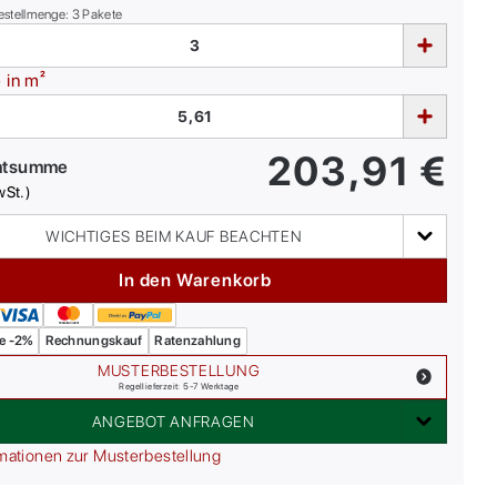
estellmenge:
3
Pakete
e
in m²
203,91
€
mtsumme
wSt.)
WICHTIGES BEIM KAUF BEACHTEN
In den Warenkorb
e -2%
Rechnungskauf
Ratenzahlung
MUSTERBESTELLUNG
Regellieferzeit: 5-7 Werktage
ANGEBOT ANFRAGEN
mationen zur Musterbestellung