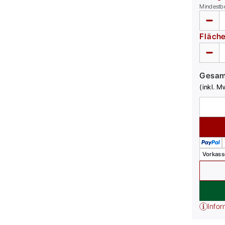
Mindestb
Fläch
Gesa
(inkl. M
Vorkass
Infor