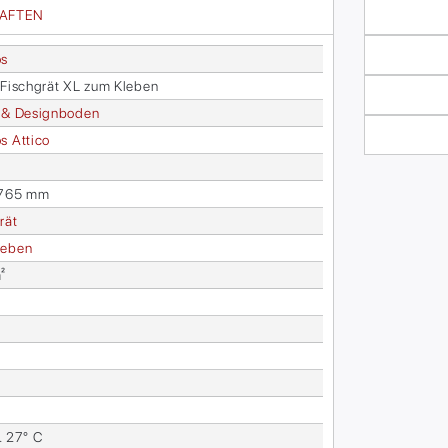
HAFTEN
os
o Fisch­grät XL zum Kle­ben
 & De­sign­bo­den
s At­ti­co
 765 mm
rät
e­ben
²
. 27° C