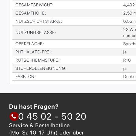
GE­SAMT­GE­WICHT
:
4,492
GE­SAMT­HÖ­HE
:
2,50 
NUTZ­SCHICHT­STÄR­KE
:
0,55 
23 Woh­
NUT­ZUNGS­KLAS­SE
:
nor­ma
OBER­FLÄ­CHE
:
Syn­ch
PHTHA­LA­TE-FREI
:
ja
RUTSCH­HEMM­STU­FE
:
R10
STUHL­ROL­LEN­EIG­NUNG
:
ja
FARB­TON
:
Dun­kel
Du hast Fragen?
0 45 02 - 50 20
Service & Bestellhotline
(Mo-Sa 10-17 Uhr) oder über