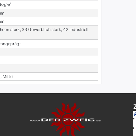
 kg/m²
mm
mm
nen stark, 33 Ge­werb­lich stark, 42 In­dus­tri­ell
l
ron­ge­prägt
, Mit­tel