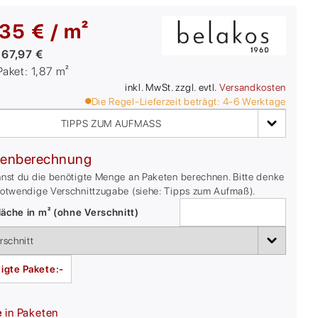
35 € / m²
:
67,97 €
/Paket:
1,87
m²
inkl. MwSt. zzgl. evtl.
Versandkosten
Die Regel-Lieferzeit beträgt:
4-6
Werktage
TIPPS ZUM AUFMASS
enberechnung
nnst du die benötigte Menge an Paketen berechnen. Bitte denke
notwendige Verschnittzugabe (siehe: Tipps zum Aufmaß).
äche in m² (ohne Verschnitt)
igte Pakete:
-
e
in Paketen