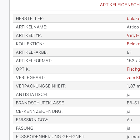
ARTIKELEIGENSC
HER­STEL­LER
:
bela­k
AR­TI­KEL­NA­ME
:
At­ti­c
AR­TI­KEL­TYP
:
Vi­nyl-
KOL­LEK­TI­ON
:
Bela­ko
AR­TI­KEL­FAR­BE
:
81
AR­TI­KEL­FOR­MAT
:
153 x
OP­TIK
:
Fisch­g
VER­LE­GE­ART
:
zum Kl
VER­PA­CKUNGS­EIN­HEIT
:
1,87 m
AN­TI­STA­TISCH
:
ja
BRAND­SCHUTZ­KLAS­SE
:
Bfl-S1
CE-KENN­ZEICH­NUNG
:
ja
EMIS­SI­ON COV
:
A+
FA­SUNG
:
ja
FUSS­BO­DEN­HEI­ZUNG GE­EIG­NET
:
ja max