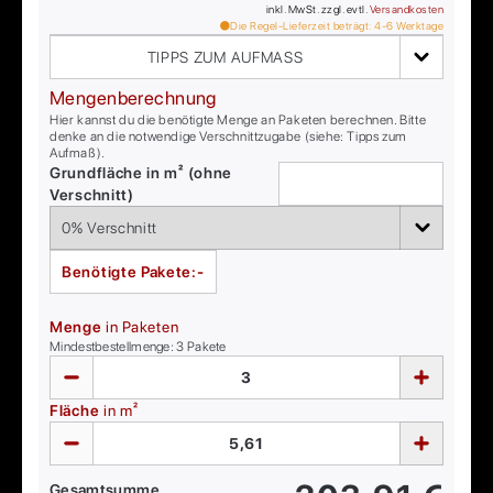
inkl. MwSt. zzgl. evtl.
Versandkosten
Die Regel-Lieferzeit beträgt:
4-6
Werktage
TIPPS ZUM AUFMASS
Mengenberechnung
Hier kannst du die benötigte Menge an Paketen berechnen. Bitte
denke an die notwendige Verschnittzugabe (siehe: Tipps zum
Aufmaß).
Grundfläche in m² (ohne
Verschnitt)
Benötigte Pakete:
-
Menge
in Paketen
Mindestbestellmenge:
3
Pakete
Fläche
in m²
Gesamtsumme