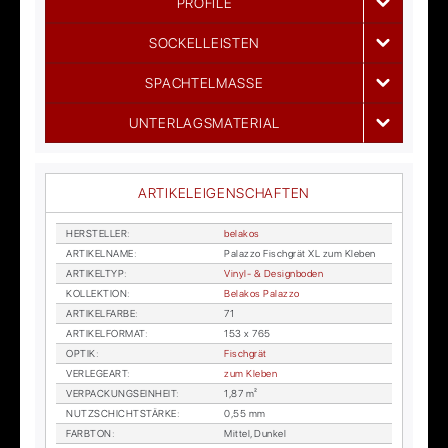
PROFILE
SOCKELLEISTEN
SPACHTELMASSE
UNTERLAGSMATERIAL
ARTIKELEIGENSCHAFTEN
HER­STEL­LER
:
bela­kos
AR­TI­KEL­NA­ME
:
Pa­laz­zo Fisch­grät XL zum Kle­ben
AR­TI­KEL­TYP
:
Vi­nyl- & De­sign­bo­den
KOL­LEK­TI­ON
:
Bela­kos Pa­laz­zo
AR­TI­KEL­FAR­BE
:
71
AR­TI­KEL­FOR­MAT
:
153 x 765
OP­TIK
:
Fisch­grät
VER­LE­GE­ART
:
zum Kle­ben
VER­PA­CKUNGS­EIN­HEIT
:
1,87 m²
NUTZ­SCHICHT­STÄR­KE
:
0,55 mm
FARB­TON
:
Mit­tel, Dun­kel