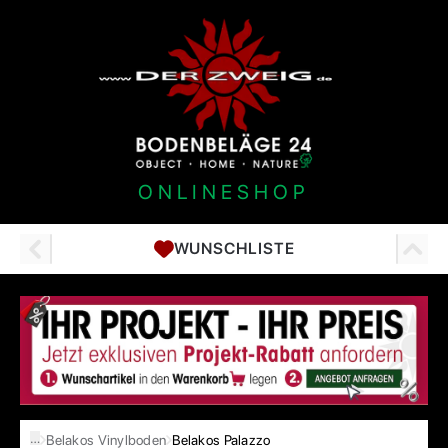
ONLINESHOP
WUNSCHLISTE
…
Belakos Vinylboden
Belakos Palazzo