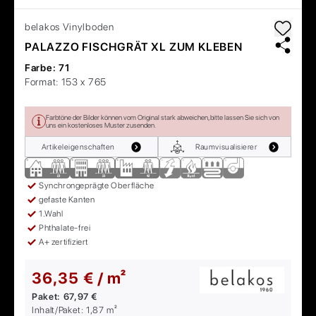
belakos
Vinylboden
PALAZZO FISCHGRÄT XL ZUM KLEBEN
Farbe:
71
Format:
153 x 765
Farbtöne der Bilder können vom Original stark abweichen, bitte lassen Sie sich von
uns ein kostenloses Muster zusenden.
Artikeleigenschaften
Raumvisualisierer
Synchrongeprägte Oberfläche
gefaste Kanten
1.Wahl
Phthalate-frei
A+ zertifiziert
36,35 € / m²
Paket:
67,97 €
Inhalt/Paket:
1,87
m²