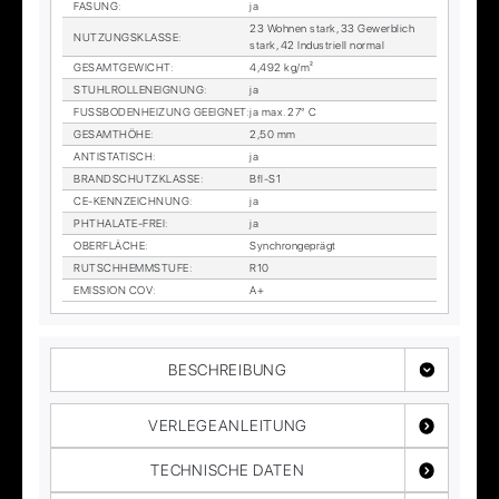
FA­SUNG
:
ja
23 Woh­nen stark, 33 Ge­werb­lich
NUT­ZUNGS­KLAS­SE
:
stark, 42 In­dus­tri­ell nor­mal
GE­SAMT­GE­WICHT
:
4,492 kg/m²
STUHL­ROL­LEN­EIG­NUNG
:
ja
FUSS­BO­DEN­HEI­ZUNG GE­EIG­NET
:
ja max. 27° C
GE­SAMT­HÖ­HE
:
2,50 mm
AN­TI­STA­TISCH
:
ja
BRAND­SCHUTZ­KLAS­SE
:
Bfl-S1
CE-KENN­ZEICH­NUNG
:
ja
PHTHA­LA­TE-FREI
:
ja
OBER­FLÄ­CHE
:
Syn­chron­ge­prägt
RUTSCH­HEMM­STU­FE
:
R10
EMIS­SI­ON COV
:
A+
BESCHREIBUNG
VERLEGEANLEITUNG
TECHNISCHE DATEN