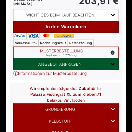
203,91
€
(inkl. MwSt.)
WICHTIGES BEIM KAUF BEACHTEN
In den Warenkorb
Vorkasse -2%
Rechnungskauf
Ratenzahlung
MUSTERBESTELLUNG
Regellieferzeit: 5-7 Werktage
ANGEBOT ANFRAGEN
Informationen zur Musterbestellung
Wir empfehlen folgendes
Zubehör
für
Palazzo Fischgrät XL zum Kleben
71
belakos
Vinylboden
GRUNDIERUNG
KLEBSTOFF