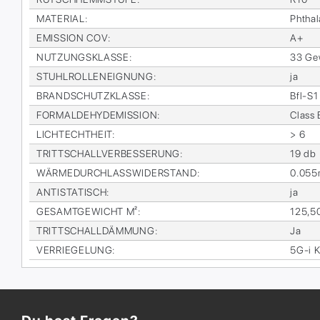
MA­TE­RI­AL
:
Phtha­l
EMIS­SI­ON COV
:
A+
NUT­ZUNGS­KLAS­SE
:
33 Ge­
STUHL­ROL­LEN­EIG­NUNG
:
ja
BRAND­SCHUTZ­KLAS­SE
:
Bfl-S1
FORM­ALDE­HY­DE­MIS­SI­ON
:
Class 
LICHTECHT­HEIT
:
> 6
TRITT­SCHALL­VER­BES­SE­RUNG
:
19 db
WÄR­ME­DURCH­LASS­WI­DER­STAND
:
0.055
AN­TI­STA­TISCH
:
ja
GE­SAMT­GE­WICHT M²
:
125,5
TRITT­SCHALL­DÄM­MUNG
:
Ja
VER­RIE­GE­LUNG
:
5G-i Kl