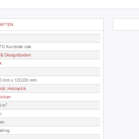
HAFTEN
.0 Kurz­stab oak
 & De­sign­bo­den
X
0 mm x 120,00 mm
rät, Holz­op­tik
i­cken
6 m²
m
mm
­ting