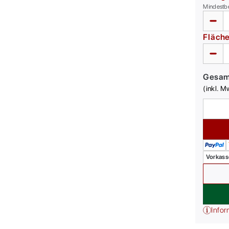
Mindestb
Fläch
Gesa
(inkl. M
Vorkass
Infor