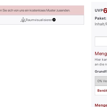
6
UVP
en Sie sich von uns ein kostenloses Muster zusenden.
Paket
Raumvisualisierer
Inhalt
Meng
Hier ka
an die 
Grundfl
Benöt
Meng