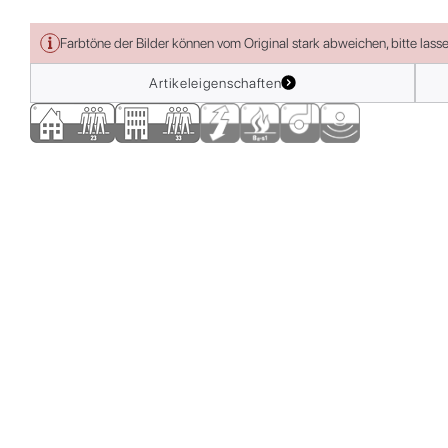
Farbtöne der Bilder können vom Original stark abweichen, bitte lass
Artikeleigenschaften