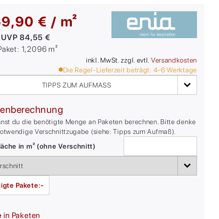
9,90 € / m²
:
UVP
84,55 €
/Paket:
1,2096
m²
inkl. MwSt. zzgl. evtl.
Versandkosten
Die Regel-Lieferzeit beträgt:
4-6
Werktage
TIPPS ZUM AUFMASS
enberechnung
nnst du die benötigte Menge an Paketen berechnen. Bitte denke
notwendige Verschnittzugabe (siehe: Tipps zum Aufmaß).
äche in m² (ohne Verschnitt)
igte Pakete:
-
e
in Paketen