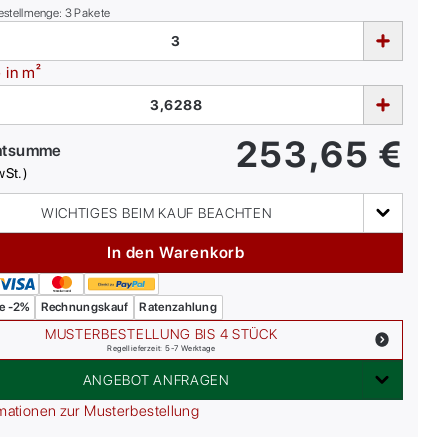
estellmenge:
3
Pakete
e
in m²
253,65
€
mtsumme
wSt.)
WICHTIGES BEIM KAUF BEACHTEN
In den Warenkorb
e -2%
Rechnungskauf
Ratenzahlung
MUSTERBESTELLUNG BIS 4 STÜCK
Regellieferzeit: 5-7 Werktage
ANGEBOT ANFRAGEN
mationen zur Musterbestellung