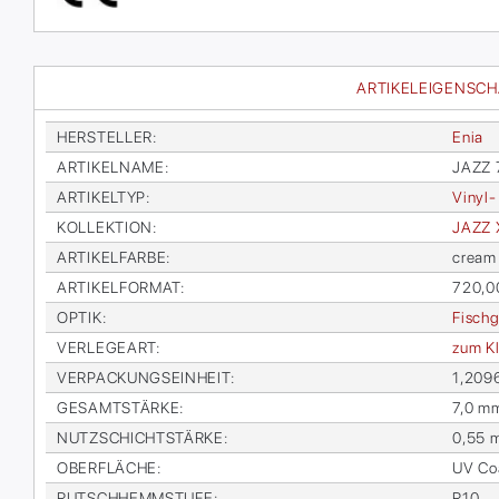
ARTIKELEIGENSC
HER­STEL­LER
:
Enia
AR­TI­KEL­NA­ME
:
JAZZ 7
AR­TI­KEL­TYP
:
Vi­nyl-
KOL­LEK­TI­ON
:
JAZZ 
AR­TI­KEL­FAR­BE
:
cream
AR­TI­KEL­FOR­MAT
:
720,0
OP­TIK
:
Fisch­g
VER­LE­GE­ART
:
zum Kl
VER­PA­CKUNGS­EIN­HEIT
:
1,209
GE­SAMT­STÄR­KE
:
7,0 m
NUTZ­SCHICHT­STÄR­KE
:
0,55 
OBER­FLÄ­CHE
:
UV Coa
RUTSCH­HEMM­STU­FE
:
R10