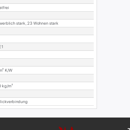
at­frei
werb­lich stark, 23 Woh­nen stark
E1
m² K/W
0 kg/m²
ick­ver­bin­dung