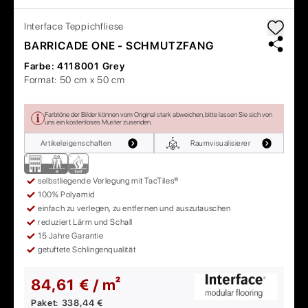
Interface
Teppichfliese
BARRICADE ONE - SCHMUTZFANG
Farbe:
4118001 Grey
Format:
50 cm x 50 cm
Farbtöne der Bilder können vom Original stark abweichen, bitte lassen Sie sich von
uns ein kostenloses Muster zusenden.
Artikeleigenschaften
Raumvisualisierer
selbstliegende Verlegung mit TacTiles®
100% Polyamid
einfach zu verlegen, zu entfernen und auszutauschen
reduziert Lärm und Schall
15 Jahre Garantie
getuftete Schlingenqualität
84,61 € / m²
Paket:
338,44 €