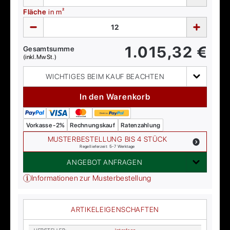
Fläche
in m²
1.015,32
€
Gesamtsumme
(inkl. MwSt.)
WICHTIGES BEIM KAUF BEACHTEN
In den Warenkorb
Vorkasse -2%
Rechnungskauf
Ratenzahlung
MUSTERBESTELLUNG BIS 4 STÜCK
Regellieferzeit: 5-7 Werktage
ANGEBOT ANFRAGEN
Informationen zur Musterbestellung
ARTIKELEIGENSCHAFTEN