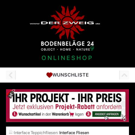
ONLINESHOP
WUNSCHLISTE
…
Interface Teppichfliesen
Interface Fliesen