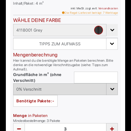
Inhalt/Paket:
4
m²
inkl. MwSt. zzgl. evtl.
Versandkosten
Die Regel-Lieferzeit beträgt:
7
Werktage
WÄHLE DEINE FARBE
4118001 Grey
TIPPS ZUM AUFMASS
Mengenberechnung
Hier kannst du die benötigte Menge an Paketen berechnen. Bitte
denke an die notwendige Verschnittzugabe (siehe: Tipps zum
Aufmaß).
Grundfläche in m² (ohne
Verschnitt)
Benötigte Pakete:
-
Menge
in Paketen
Mindestbestellmenge:
3
Pakete