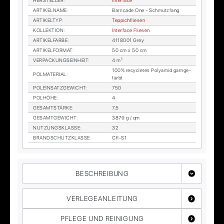
HER­STEL­LER
:
In­ter­face
AR­TI­KEL­NA­ME
:
Bar­ri­ca­de One - Schmutz­fang
AR­TI­KEL­TYP
:
Tep­pich­flie­sen
KOL­LEK­TI­ON
:
In­ter­face Flie­sen
AR­TI­KEL­FAR­BE
:
4118001 Grey
AR­TI­KEL­FOR­MAT
:
50 cm x 50 cm
VER­PA­CKUNGS­EIN­HEIT
:
4 m²
100% re­cy­cle­tes Po­ly­amid garn­ge­
POL­MA­TE­RI­AL
:
färbt
POL­EIN­SATZ­GE­WICHT
:
750
POL­HÖ­HE
:
4
GE­SAMT­STÄR­KE
:
7,5
GE­SAMT­GE­WICHT
:
3879 g / qm
NUT­ZUNGS­KLAS­SE
:
32
BRAND­SCHUTZ­KLAS­SE
:
Cfl-S1
BESCHREIBUNG
VERLEGEANLEITUNG
PFLEGE UND REINIGUNG