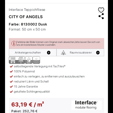
Interface
Teppichfliese
CITY OF ANGELS
Farbe:
8130002 Dusk
Format:
50 cm x 50 cm
Farbtöne der Bilder können vom Original stark abweichen, bitte lassen Sie sich von
uns ein kostenloses Muster zusenden.
Artikeleigenschaften
Raumvisualisierer
selbstliegende Verlegung mit TacTiles®
100% Polyamid
einfach zu verlegen, zu entfernen und auszutauschen
reduziert Lärm und Schall
15 Jahre Garantie
getuftete Schlingenqualität
63,19 € / m²
Paket:
252,76 €