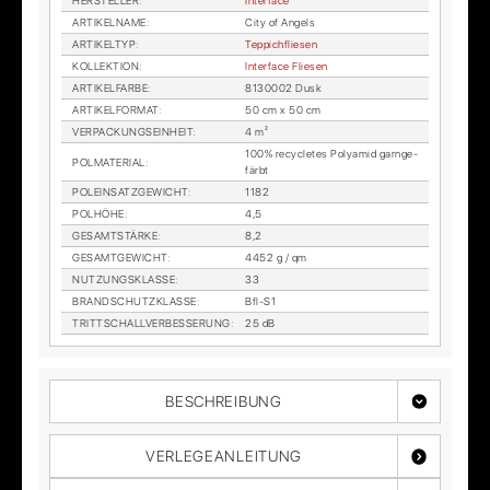
HER­STEL­LER
:
In­ter­face
AR­TI­KEL­NA­ME
:
City of An­gels
AR­TI­KEL­TYP
:
Tep­pich­flie­sen
KOL­LEK­TI­ON
:
In­ter­face Flie­sen
AR­TI­KEL­FAR­BE
:
8130002 Dusk
AR­TI­KEL­FOR­MAT
:
50 cm x 50 cm
VER­PA­CKUNGS­EIN­HEIT
:
4 m²
100% re­cy­cle­tes Po­ly­amid garn­ge­
POL­MA­TE­RI­AL
:
färbt
POL­EIN­SATZ­GE­WICHT
:
1182
POL­HÖ­HE
:
4,5
GE­SAMT­STÄR­KE
:
8,2
GE­SAMT­GE­WICHT
:
4452 g / qm
NUT­ZUNGS­KLAS­SE
:
33
BRAND­SCHUTZ­KLAS­SE
:
Bfl-S1
TRITT­SCHALL­VER­BES­SE­RUNG
:
25 dB
BESCHREIBUNG
VERLEGEANLEITUNG