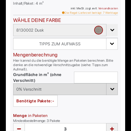
Inhalt/Paket:
4
m²
inkl. MwSt. zzgl. evtl.
Versandkosten
Die Regel-Lieferzeit beträgt:
7
Werktage
WÄHLE DEINE FARBE
8130002 Dusk
TIPPS ZUM AUFMASS
Mengenberechnung
Hier kannst du die benötigte Menge an Paketen berechnen. Bitte
denke an die notwendige Verschnittzugabe (siehe: Tipps zum
Aufmaß).
Grundfläche in m² (ohne
Verschnitt)
Benötigte Pakete:
-
Menge
in Paketen
Mindestbestellmenge:
3
Pakete