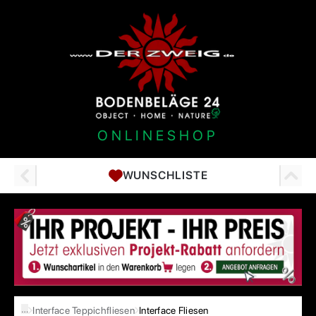
ONLINESHOP
WUNSCHLISTE
…
Interface Teppichfliesen
Interface Fliesen