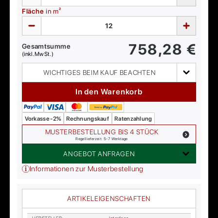
Fläche
in m²
758,28
€
Gesamtsumme
(inkl. MwSt.)
WICHTIGES BEIM KAUF BEACHTEN
In den Warenkorb
Vorkasse -2%
Rechnungskauf
Ratenzahlung
MUSTERBESTELLUNG BIS 4 STÜCK
Regellieferzeit: 5-7 Werktage
ANGEBOT ANFRAGEN
Informationen zur Musterbestellung
ARTIKELEIGENSCHAFTEN