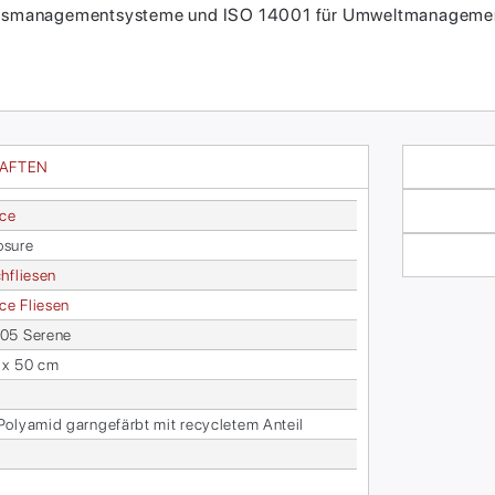
itätsmanagementsysteme und ISO 14001 für Umweltmanagement
HAFTEN
ace
­sure
h­flie­sen
face Flie­sen
5 Se­re­ne
 x 50 cm
­ly­amid garn­ge­färbt mit re­cy­cle­tem An­teil