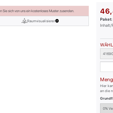
46,
en Sie sich von uns ein kostenloses Muster zusenden.
Paket
Raumvisualisierer
Inhalt
WÄHL
41690
Meng
Hier ka
an die 
Grundfl