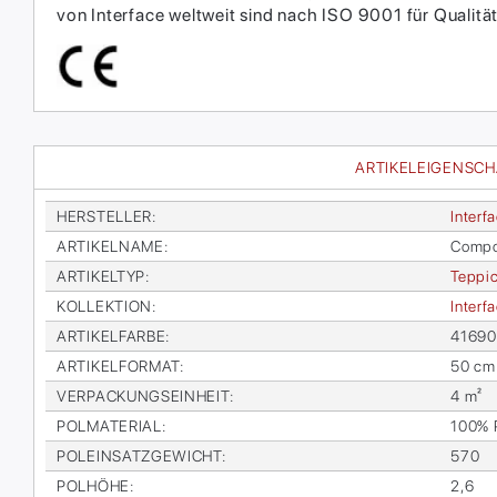
von Interface weltweit sind nach ISO 9001 für Qual
ARTIKELEIGENSC
HER­STEL­LER
:
In­ter­f
AR­TI­KEL­NA­ME
:
Com­po
AR­TI­KEL­TYP
:
Tep­pic
KOL­LEK­TI­ON
:
In­ter­
AR­TI­KEL­FAR­BE
:
416900
AR­TI­KEL­FOR­MAT
:
50 cm
VER­PA­CKUNGS­EIN­HEIT
:
4 m²
POL­MA­TE­RI­AL
:
100% Po
POL­EIN­SATZ­GE­WICHT
:
570
POL­HÖ­HE
:
2,6