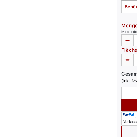
Benöt
Meng
Mindestb
Fläch
Gesa
(inkl. M
Vorkass