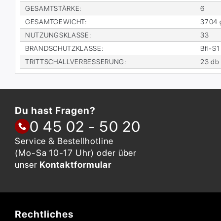
GE­SAMT­STÄR­KE
:
6
GE­SAMT­GE­WICHT
:
3704 
NUT­ZUNGS­KLAS­SE
:
33
BRAND­SCHUTZ­KLAS­SE
:
Bfl-S1
TRITT­SCHALL­VER­BES­SE­RUNG
:
23 db
Du hast Fragen?
0 45 02 - 50 20
Service & Bestellhotline
(Mo-Sa 10-17 Uhr) oder über
unser
Kontaktformular
Rechtliches