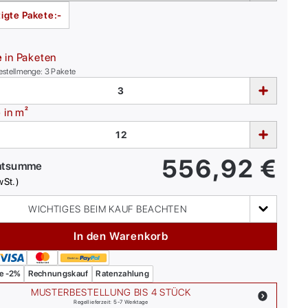
igte Pakete:
-
e
in Paketen
estellmenge:
3
Pakete
e
in m²
556,92
€
mtsumme
wSt.)
WICHTIGES BEIM KAUF BEACHTEN
In den Warenkorb
e -2%
Rechnungskauf
Ratenzahlung
MUSTERBESTELLUNG BIS 4 STÜCK
Regellieferzeit: 5-7 Werktage