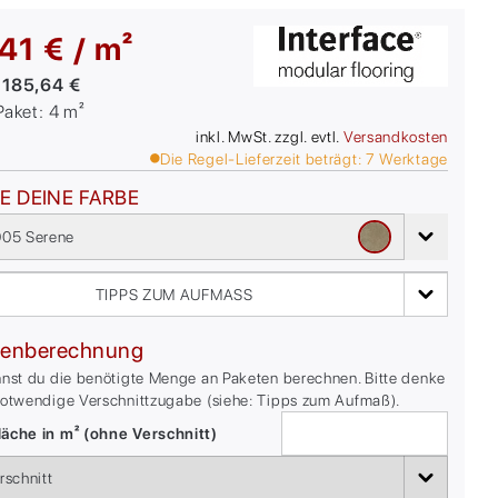
41 € / m²
:
185,64 €
/Paket:
4
m²
inkl. MwSt. zzgl. evtl.
Versandkosten
Die Regel-Lieferzeit beträgt:
7
Werktage
E DEINE FARBE
05 Serene
TIPPS ZUM AUFMASS
enberechnung
nnst du die benötigte Menge an Paketen berechnen. Bitte denke
notwendige Verschnittzugabe (siehe: Tipps zum Aufmaß).
äche in m² (ohne Verschnitt)