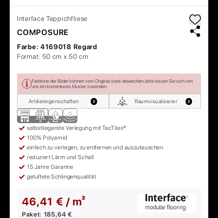
Interface
Teppichfliese
COMPOSURE
Farbe:
4169018 Regard
Format:
50 cm x 50 cm
Farbtöne der Bilder können vom Original stark abweichen, bitte lassen Sie sich von
uns ein kostenloses Muster zusenden.
Artikeleigenschaften
Raumvisualisierer
selbstliegende Verlegung mit TacTiles®
100% Polyamid
einfach zu verlegen, zu entfernen und auszutauschen
reduziert Lärm und Schall
15 Jahre Garantie
getuftete Schlingenqualität
46,41 € / m²
Paket:
185,64 €