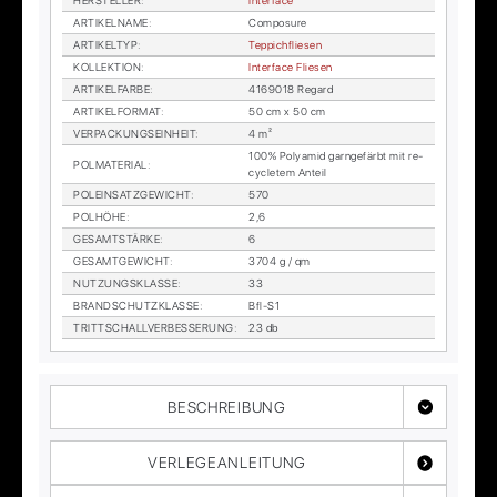
HER­STEL­LER
:
In­ter­face
AR­TI­KEL­NA­ME
:
Com­po­sure
AR­TI­KEL­TYP
:
Tep­pich­flie­sen
KOL­LEK­TI­ON
:
In­ter­face Flie­sen
AR­TI­KEL­FAR­BE
:
4169018 Re­gard
AR­TI­KEL­FOR­MAT
:
50 cm x 50 cm
VER­PA­CKUNGS­EIN­HEIT
:
4 m²
100% Po­ly­amid garn­ge­färbt mit re­
POL­MA­TE­RI­AL
:
cy­cle­tem An­teil
POL­EIN­SATZ­GE­WICHT
:
570
POL­HÖ­HE
:
2,6
GE­SAMT­STÄR­KE
:
6
GE­SAMT­GE­WICHT
:
3704 g / qm
NUT­ZUNGS­KLAS­SE
:
33
BRAND­SCHUTZ­KLAS­SE
:
Bfl-S1
TRITT­SCHALL­VER­BES­SE­RUNG
:
23 db
BESCHREIBUNG
VERLEGEANLEITUNG