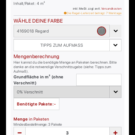
Inhalt/Paket:
4
m²
inkl. MwSt. zzgl. evtl.
Versandkosten
Die Regel-Lieferzeit beträgt:
7
Werktage
WÄHLE DEINE FARBE
4169018 Regard
TIPPS ZUM AUFMASS
Mengenberechnung
Hier kannst du die benötigte Menge an Paketen berechnen. Bitte
denke an die notwendige Verschnittzugabe (siehe: Tipps zum
Aufmaß).
Grundfläche in m² (ohne
Verschnitt)
Benötigte Pakete:
-
Menge
in Paketen
Mindestbestellmenge:
3
Pakete