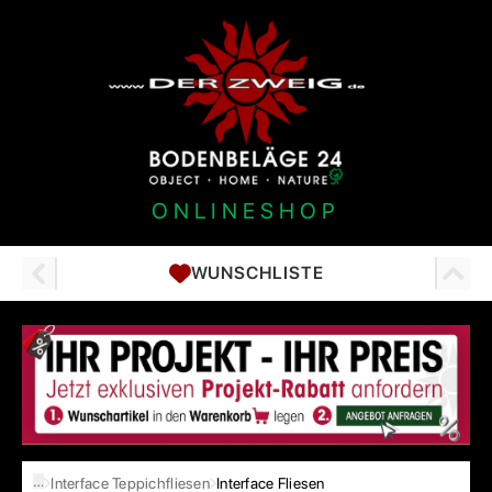
ONLINESHOP
WUNSCHLISTE
…
Interface Teppichfliesen
Interface Fliesen