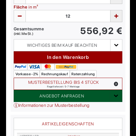
Fläche
in m²
556,92
€
Gesamtsumme
(inkl. MwSt.)
WICHTIGES BEIM KAUF BEACHTEN
In den Warenkorb
Vorkasse -2%
Rechnungskauf
Ratenzahlung
MUSTERBESTELLUNG BIS 4 STÜCK
Regellieferzeit: 5-7 Werktage
ANGEBOT ANFRAGEN
Informationen zur Musterbestellung
ARTIKELEIGENSCHAFTEN