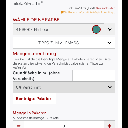
Inhalt/Paket:
4
m²
inkl. MwSt. zzgl. evtl.
Versandkosten
Die Regel-Lieferzeit beträgt:
7
Werktage
WÄHLE DEINE FARBE
4169067 Harbour
TIPPS ZUM AUFMASS
Mengenberechnung
Hier kannst du die benötigte Menge an Paketen berechnen. Bitte
denke an die notwendige Verschnittzugabe (siehe: Tipps zum
Aufmaß).
Grundfläche in m² (ohne
Verschnitt)
Benötigte Pakete:
-
Menge
in Paketen
Mindestbestellmenge:
3
Pakete