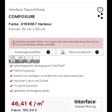
Interface
Teppichfliese
COMPOSURE
Farbe:
4169067 Harbour
Format:
50 cm x 50 cm
Farbtöne der Bilder können vom Original stark abweichen, bitte lassen Sie sich von
uns ein kostenloses Muster zusenden.
Artikeleigenschaften
Raumvisualisierer
selbstliegende Verlegung mit TacTiles®
100% Polyamid
einfach zu verlegen, zu entfernen und auszutauschen
reduziert Lärm und Schall
15 Jahre Garantie
getuftete Schlingenqualität
46,41 € / m²
Paket:
185,64 €