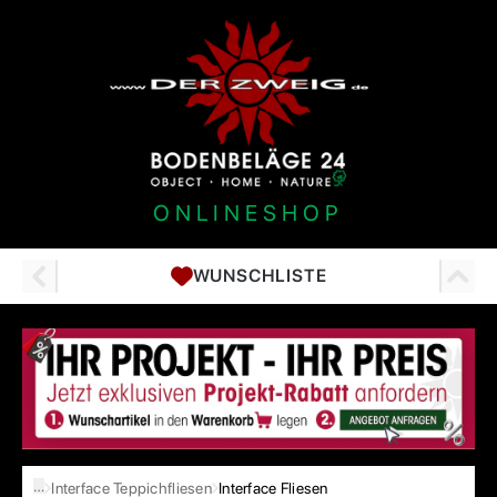
ONLINESHOP
WUNSCHLISTE
…
Interface Teppichfliesen
Interface Fliesen