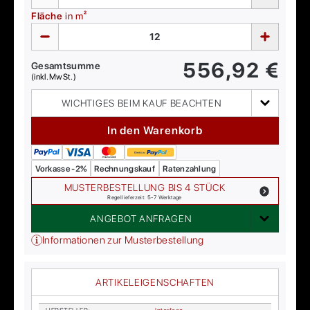
Fläche
in m²
556,92
€
Gesamtsumme
(inkl. MwSt.)
WICHTIGES BEIM KAUF BEACHTEN
In den Warenkorb
Vorkasse -2%
Rechnungskauf
Ratenzahlung
MUSTERBESTELLUNG BIS 4 STÜCK
Regellieferzeit: 5-7 Werktage
ANGEBOT ANFRAGEN
Informationen zur Musterbestellung
ARTIKELEIGENSCHAFTEN