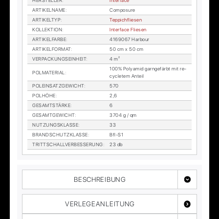
HER­STEL­LER
:
In­ter­face
AR­TI­KEL­NA­ME
:
Com­po­sure
AR­TI­KEL­TYP
:
Tep­pich­flie­sen
KOL­LEK­TI­ON
:
In­ter­face Flie­sen
AR­TI­KEL­FAR­BE
:
4169067 Har­bour
AR­TI­KEL­FOR­MAT
:
50 cm x 50 cm
VER­PA­CKUNGS­EIN­HEIT
:
4 m²
100% Po­ly­amid garn­ge­färbt mit re­
POL­MA­TE­RI­AL
:
cy­cle­tem An­teil
POL­EIN­SATZ­GE­WICHT
:
570
POL­HÖ­HE
:
2,6
GE­SAMT­STÄR­KE
:
6
GE­SAMT­GE­WICHT
:
3704 g / qm
NUT­ZUNGS­KLAS­SE
:
33
BRAND­SCHUTZ­KLAS­SE
:
Bfl-S1
TRITT­SCHALL­VER­BES­SE­RUNG
:
23 db
BESCHREIBUNG
VERLEGEANLEITUNG