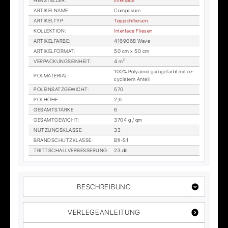
HER­STEL­LER
:
In­ter­face
AR­TI­KEL­NA­ME
:
Com­po­sure
AR­TI­KEL­TYP
:
Tep­pich­flie­sen
KOL­LEK­TI­ON
:
In­ter­face Flie­sen
AR­TI­KEL­FAR­BE
:
4169068 Wave
AR­TI­KEL­FOR­MAT
:
50 cm x 50 cm
VER­PA­CKUNGS­EIN­HEIT
:
4 m²
100% Po­ly­amid garn­ge­färbt mit re­
POL­MA­TE­RI­AL
:
cy­cle­tem An­teil
POL­EIN­SATZ­GE­WICHT
:
570
POL­HÖ­HE
:
2,6
GE­SAMT­STÄR­KE
:
6
GE­SAMT­GE­WICHT
:
3704 g / qm
NUT­ZUNGS­KLAS­SE
:
33
BRAND­SCHUTZ­KLAS­SE
:
Bfl-S1
TRITT­SCHALL­VER­BES­SE­RUNG
:
23 db
BESCHREIBUNG
VERLEGEANLEITUNG