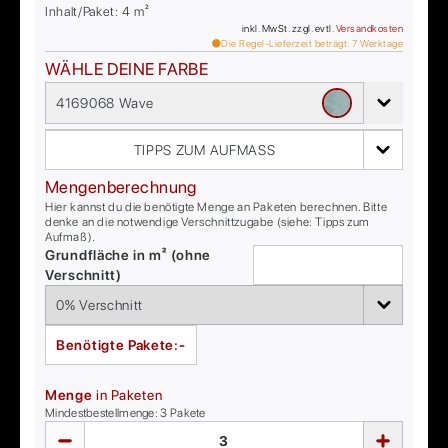
Inhalt/Paket:
4
m²
inkl. MwSt. zzgl. evtl.
Versandkosten
Die Regel-Lieferzeit beträgt:
7
Werktage
WÄHLE DEINE FARBE
4169068 Wave
TIPPS ZUM AUFMASS
Mengenberechnung
Hier kannst du die benötigte Menge an Paketen berechnen. Bitte
denke an die notwendige Verschnittzugabe (siehe: Tipps zum
Aufmaß).
Grundfläche in m² (ohne
Verschnitt)
Benötigte Pakete:
-
Menge
in Paketen
Mindestbestellmenge:
3
Pakete