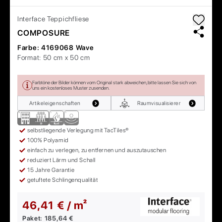
Interface
Teppichfliese
COMPOSURE
Farbe:
4169068 Wave
Format:
50 cm x 50 cm
Farbtöne der Bilder können vom Original stark abweichen, bitte lassen Sie sich von
uns ein kostenloses Muster zusenden.
Artikeleigenschaften
Raumvisualisierer
selbstliegende Verlegung mit TacTiles®
100% Polyamid
einfach zu verlegen, zu entfernen und auszutauschen
reduziert Lärm und Schall
15 Jahre Garantie
getuftete Schlingenqualität
46,41 € / m²
Paket:
185,64 €