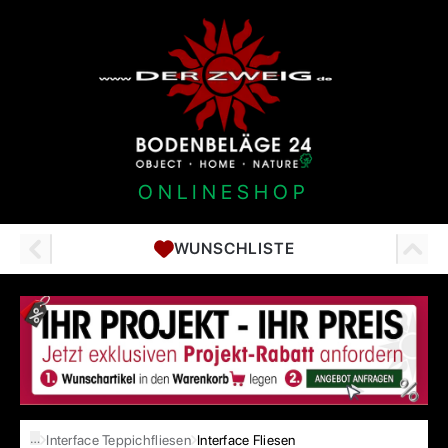
ONLINESHOP
WUNSCHLISTE
…
Interface Teppichfliesen
Interface Fliesen