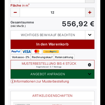
Fläche
in m²
556,92
€
Gesamtsumme
(inkl. MwSt.)
WICHTIGES BEIM KAUF BEACHTEN
In den Warenkorb
Vorkasse -2%
Rechnungskauf
Ratenzahlung
MUSTERBESTELLUNG BIS 4 STÜCK
Regellieferzeit: 5-7 Werktage
ANGEBOT ANFRAGEN
Informationen zur Musterbestellung
ARTIKELEIGENSCHAFTEN