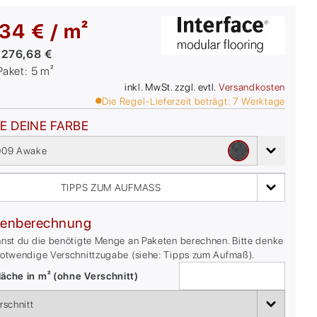
34 € / m²
:
276,68 €
/Paket:
5
m²
inkl. MwSt. zzgl. evtl.
Versandkosten
Die Regel-Lieferzeit beträgt:
7
Werktage
E DEINE FARBE
009 Awake
TIPPS ZUM AUFMASS
enberechnung
nnst du die benötigte Menge an Paketen berechnen. Bitte denke
notwendige Verschnittzugabe (siehe: Tipps zum Aufmaß).
äche in m² (ohne Verschnitt)