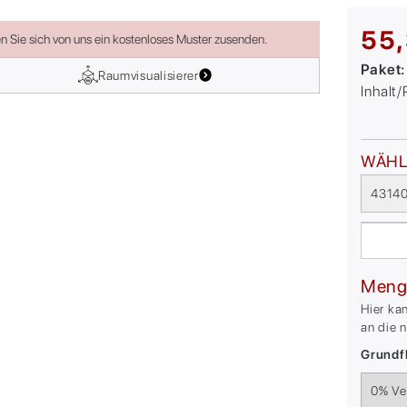
55,
en Sie sich von uns ein kostenloses Muster zusenden.
Paket
Raumvisualisierer
Inhalt
WÄHL
4314
Meng
Hier ka
an die 
Grundfl