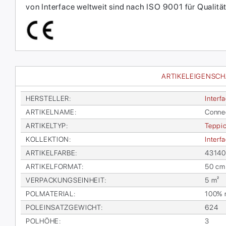
von Interface weltweit sind nach ISO 9001 für Qual
ARTIKELEIGENSC
HER­STEL­LER
:
In­ter­f
AR­TI­KEL­NA­ME
:
Con­ne
AR­TI­KEL­TYP
:
Tep­pic
KOL­LEK­TI­ON
:
In­ter­
AR­TI­KEL­FAR­BE
:
43140
AR­TI­KEL­FOR­MAT
:
50 cm
VER­PA­CKUNGS­EIN­HEIT
:
5 m²
POL­MA­TE­RI­AL
:
100% re
POL­EIN­SATZ­GE­WICHT
:
624
POL­HÖ­HE
:
3