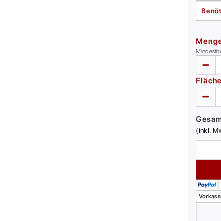
Benöt
Meng
Mindestb
Fläch
Gesa
(inkl. M
Vorkass