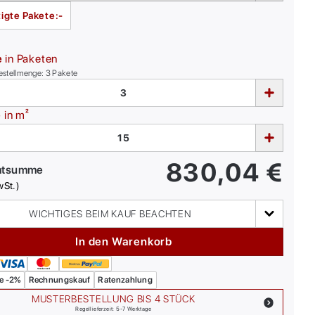
igte Pakete:
-
e
in Paketen
estellmenge:
3
Pakete
e
in m²
830,04
€
mtsumme
wSt.)
WICHTIGES BEIM KAUF BEACHTEN
In den Warenkorb
e -2%
Rechnungskauf
Ratenzahlung
MUSTERBESTELLUNG BIS 4 STÜCK
Regellieferzeit: 5-7 Werktage