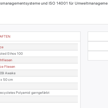
itätsmanagementsysteme und ISO 14001 für Umweltmanagement
HAFTEN
ace
c­ted Ethos 100
h­flie­sen
face Flie­sen
09 Awa­ke
 x 50 cm
­cy­cle­tes Po­ly­amid garn­ge­färbt