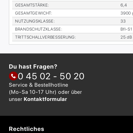
GE­SAMT­STÄR­KE
:
6,4
GE­SAMT­GE­WICHT
:
3900 
NUT­ZUNGS­KLAS­SE
:
33
BRAND­SCHUTZ­KLAS­SE
:
Bfl-S1
TRITT­SCHALL­VER­BES­SE­RUNG
:
25 dB
Du hast Fragen?
0 45 02 - 50 20
Service & Bestellhotline
(Mo-Sa 10-17 Uhr) oder über
unser
Kontaktformular
Rechtliches