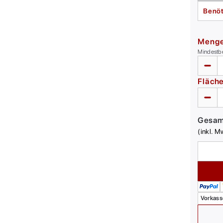
Benöt
Meng
Mindestb
Fläch
Gesa
(inkl. M
Vorkass