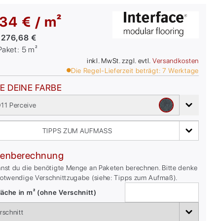
34 € / m²
:
276,68 €
/Paket:
5
m²
inkl. MwSt. zzgl. evtl.
Versandkosten
Die Regel-Lieferzeit beträgt:
7
Werktage
E DEINE FARBE
11 Perceive
TIPPS ZUM AUFMASS
enberechnung
nnst du die benötigte Menge an Paketen berechnen. Bitte denke
notwendige Verschnittzugabe (siehe: Tipps zum Aufmaß).
äche in m² (ohne Verschnitt)