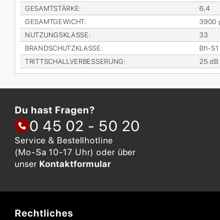
GE­SAMT­STÄR­KE
:
6,4
GE­SAMT­GE­WICHT
:
3900 
NUT­ZUNGS­KLAS­SE
:
33
BRAND­SCHUTZ­KLAS­SE
:
Bfl-S1
TRITT­SCHALL­VER­BES­SE­RUNG
:
25 dB
Du hast Fragen?
0 45 02 - 50 20
Service & Bestellhotline
(Mo-Sa 10-17 Uhr) oder über
unser
Kontaktformular
Rechtliches