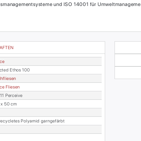
itätsmanagementsysteme und ISO 14001 für Umweltmanagement
HAFTEN
ace
c­ted Ethos 100
h­flie­sen
face Flie­sen
1 Per­cei­ve
 x 50 cm
­cy­cle­tes Po­ly­amid garn­ge­färbt