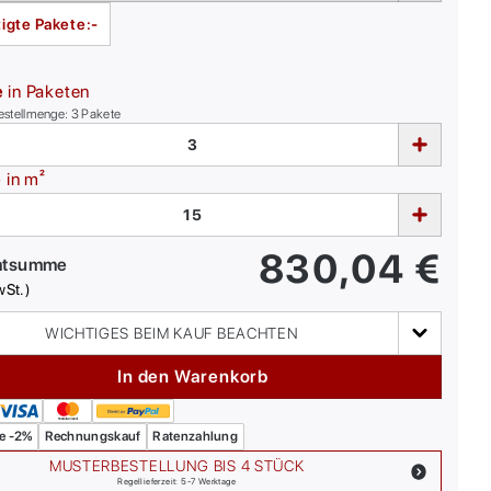
igte Pakete:
-
e
in Paketen
estellmenge:
3
Pakete
e
in m²
830,04
€
mtsumme
wSt.)
WICHTIGES BEIM KAUF BEACHTEN
In den Warenkorb
e -2%
Rechnungskauf
Ratenzahlung
MUSTERBESTELLUNG BIS 4 STÜCK
Regellieferzeit: 5-7 Werktage