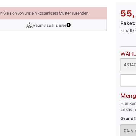
55,
en Sie sich von uns ein kostenloses Muster zusenden.
Paket
Raumvisualisierer
Inhalt
WÄHL
43140
Meng
Hier ka
an die 
Grundfl