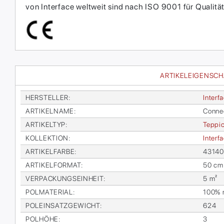
von Interface weltweit sind nach ISO 9001 für Qual
ARTIKELEIGENSC
HER­STEL­LER
:
In­ter­f
AR­TI­KEL­NA­ME
:
Con­ne
AR­TI­KEL­TYP
:
Tep­pic
KOL­LEK­TI­ON
:
In­ter­
AR­TI­KEL­FAR­BE
:
431401
AR­TI­KEL­FOR­MAT
:
50 cm
VER­PA­CKUNGS­EIN­HEIT
:
5 m²
POL­MA­TE­RI­AL
:
100% re
POL­EIN­SATZ­GE­WICHT
:
624
POL­HÖ­HE
:
3