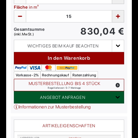
Fläche
in m²
830,04
€
Gesamtsumme
(inkl. MwSt.)
WICHTIGES BEIM KAUF BEACHTEN
In den Warenkorb
Vorkasse -2%
Rechnungskauf
Ratenzahlung
MUSTERBESTELLUNG BIS 4 STÜCK
Regellieferzeit: 5-7 Werktage
ANGEBOT ANFRAGEN
Informationen zur Musterbestellung
ARTIKELEIGENSCHAFTEN