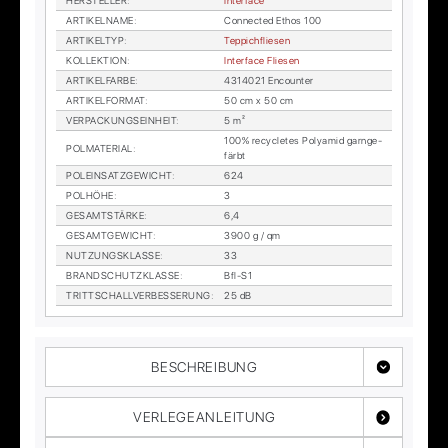
HER­STEL­LER
:
In­ter­face
AR­TI­KEL­NA­ME
:
Con­nec­ted Ethos 100
AR­TI­KEL­TYP
:
Tep­pich­flie­sen
KOL­LEK­TI­ON
:
In­ter­face Flie­sen
AR­TI­KEL­FAR­BE
:
4314021 En­coun­ter
AR­TI­KEL­FOR­MAT
:
50 cm x 50 cm
VER­PA­CKUNGS­EIN­HEIT
:
5 m²
100% re­cy­cle­tes Po­ly­amid garn­ge­
POL­MA­TE­RI­AL
:
färbt
POL­EIN­SATZ­GE­WICHT
:
624
POL­HÖ­HE
:
3
GE­SAMT­STÄR­KE
:
6,4
GE­SAMT­GE­WICHT
:
3900 g / qm
NUT­ZUNGS­KLAS­SE
:
33
BRAND­SCHUTZ­KLAS­SE
:
Bfl-S1
TRITT­SCHALL­VER­BES­SE­RUNG
:
25 dB
BESCHREIBUNG
VERLEGEANLEITUNG