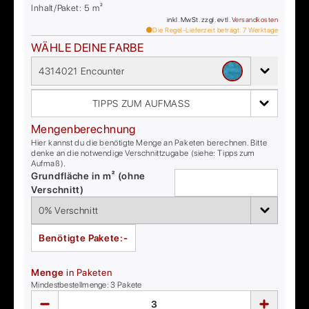
Inhalt/Paket:
5
m²
inkl. MwSt. zzgl. evtl.
Versandkosten
Die Regel-Lieferzeit beträgt:
7
Werktage
WÄHLE DEINE FARBE
4314021 Encounter
TIPPS ZUM AUFMASS
Mengenberechnung
Hier kannst du die benötigte Menge an Paketen berechnen. Bitte
denke an die notwendige Verschnittzugabe (siehe: Tipps zum
Aufmaß).
Grundfläche in m² (ohne
Verschnitt)
Benötigte Pakete:
-
Menge
in Paketen
Mindestbestellmenge:
3
Pakete