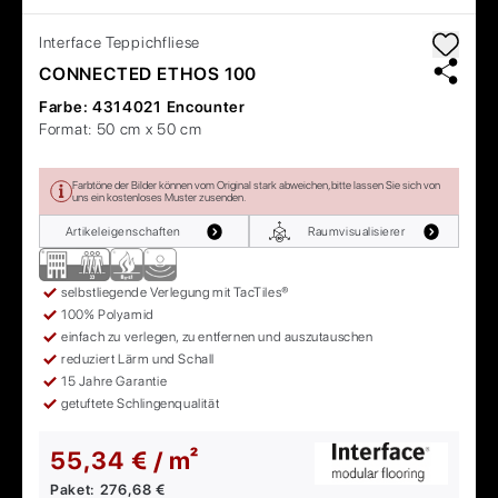
Interface
Teppichfliese
CONNECTED ETHOS 100
Farbe:
4314021 Encounter
Format:
50 cm x 50 cm
Farbtöne der Bilder können vom Original stark abweichen, bitte lassen Sie sich von
uns ein kostenloses Muster zusenden.
Artikeleigenschaften
Raumvisualisierer
selbstliegende Verlegung mit TacTiles®
100% Polyamid
einfach zu verlegen, zu entfernen und auszutauschen
reduziert Lärm und Schall
15 Jahre Garantie
getuftete Schlingenqualität
55,34 € / m²
Paket:
276,68 €