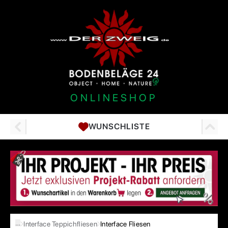
ONLINESHOP
WUNSCHLISTE
…
Interface Teppichfliesen
Interface Fliesen