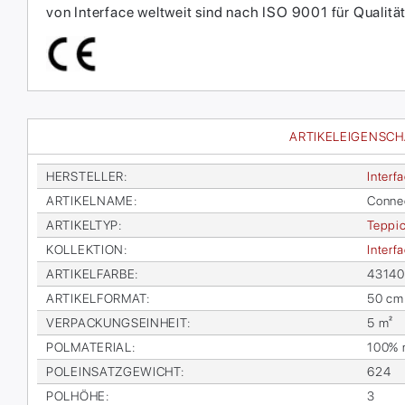
von Interface weltweit sind nach ISO 9001 für Qual
ARTIKELEIGENSC
HER­STEL­LER
:
In­ter­f
AR­TI­KEL­NA­ME
:
Con­ne
AR­TI­KEL­TYP
:
Tep­pic
KOL­LEK­TI­ON
:
In­ter­
AR­TI­KEL­FAR­BE
:
43140
AR­TI­KEL­FOR­MAT
:
50 cm
VER­PA­CKUNGS­EIN­HEIT
:
5 m²
POL­MA­TE­RI­AL
:
100% re
POL­EIN­SATZ­GE­WICHT
:
624
POL­HÖ­HE
:
3