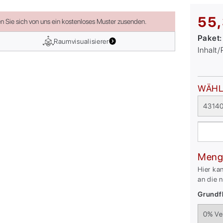
55,
en Sie sich von uns ein kostenloses Muster zusenden.
Paket
Raumvisualisierer
Inhalt
WÄHL
43140
Meng
Hier ka
an die 
Grundfl