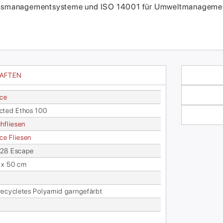
itätsmanagementsysteme und ISO 14001 für Umweltmanagement
HAFTEN
ace
c­ted Ethos 100
h­flie­sen
face Flie­sen
28 Es­cape
 x 50 cm
­cy­cle­tes Po­ly­amid garn­ge­färbt