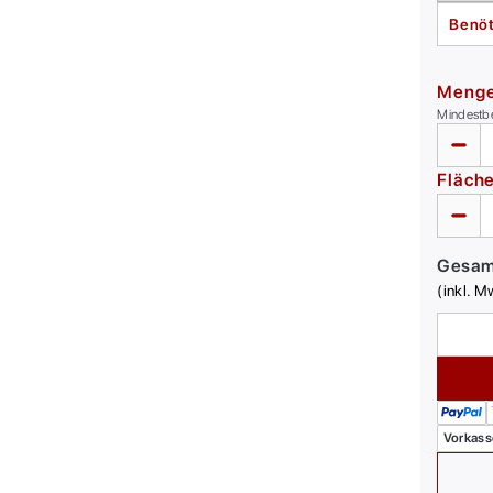
Benöt
Meng
Mindestb
Fläch
Gesa
(inkl. M
Vorkass