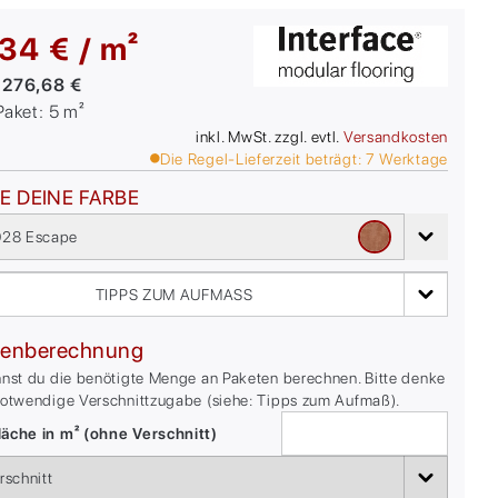
34 € / m²
:
276,68 €
/Paket:
5
m²
inkl. MwSt. zzgl. evtl.
Versandkosten
Die Regel-Lieferzeit beträgt:
7
Werktage
E DEINE FARBE
28 Escape
TIPPS ZUM AUFMASS
enberechnung
nnst du die benötigte Menge an Paketen berechnen. Bitte denke
notwendige Verschnittzugabe (siehe: Tipps zum Aufmaß).
äche in m² (ohne Verschnitt)