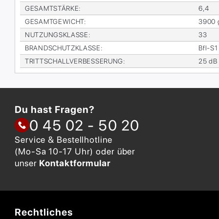
GE­SAMT­STÄR­KE
:
6,4
GE­SAMT­GE­WICHT
:
3900 
NUT­ZUNGS­KLAS­SE
:
33
BRAND­SCHUTZ­KLAS­SE
:
Bfl-S1
TRITT­SCHALL­VER­BES­SE­RUNG
:
25 dB
Du hast Fragen?
0 45 02 - 50 20
Service & Bestellhotline
(Mo-Sa 10-17 Uhr) oder über
unser
Kontaktformular
Rechtliches