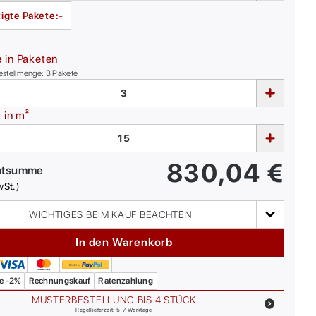
igte Pakete:
-
e
in Paketen
estellmenge:
3
Pakete
e
in m²
830,04
€
mtsumme
wSt.)
WICHTIGES BEIM KAUF BEACHTEN
In den Warenkorb
e -2%
Rechnungskauf
Ratenzahlung
MUSTERBESTELLUNG BIS 4 STÜCK
Regellieferzeit: 5-7 Werktage