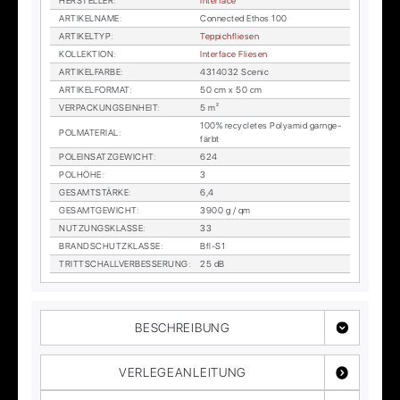
HER­STEL­LER
:
In­ter­face
AR­TI­KEL­NA­ME
:
Con­nec­ted Ethos 100
AR­TI­KEL­TYP
:
Tep­pich­flie­sen
KOL­LEK­TI­ON
:
In­ter­face Flie­sen
AR­TI­KEL­FAR­BE
:
4314032 Sce­nic
AR­TI­KEL­FOR­MAT
:
50 cm x 50 cm
VER­PA­CKUNGS­EIN­HEIT
:
5 m²
100% re­cy­cle­tes Po­ly­amid garn­ge­
POL­MA­TE­RI­AL
:
färbt
POL­EIN­SATZ­GE­WICHT
:
624
POL­HÖ­HE
:
3
GE­SAMT­STÄR­KE
:
6,4
GE­SAMT­GE­WICHT
:
3900 g / qm
NUT­ZUNGS­KLAS­SE
:
33
BRAND­SCHUTZ­KLAS­SE
:
Bfl-S1
TRITT­SCHALL­VER­BES­SE­RUNG
:
25 dB
BESCHREIBUNG
VERLEGEANLEITUNG