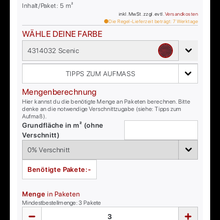
Inhalt/Paket:
5
m²
inkl. MwSt. zzgl. evtl.
Versandkosten
Die Regel-Lieferzeit beträgt:
7
Werktage
WÄHLE DEINE FARBE
4314032 Scenic
TIPPS ZUM AUFMASS
Mengenberechnung
Hier kannst du die benötigte Menge an Paketen berechnen. Bitte
denke an die notwendige Verschnittzugabe (siehe: Tipps zum
Aufmaß).
Grundfläche in m² (ohne
Verschnitt)
Benötigte Pakete:
-
Menge
in Paketen
Mindestbestellmenge:
3
Pakete