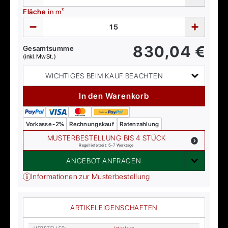
Fläche
in m²
830,04
€
Gesamtsumme
(inkl. MwSt.)
WICHTIGES BEIM KAUF BEACHTEN
In den Warenkorb
Vorkasse -2%
Rechnungskauf
Ratenzahlung
MUSTERBESTELLUNG BIS 4 STÜCK
Regellieferzeit: 5-7 Werktage
ANGEBOT ANFRAGEN
Informationen zur Musterbestellung
ARTIKELEIGENSCHAFTEN