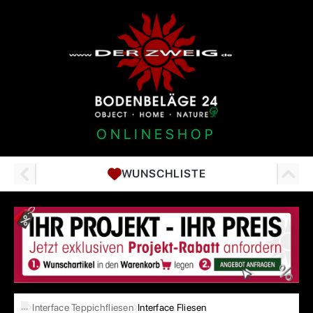
ONLINESHOP
WUNSCHLISTE
…
Interface Teppichfliesen
Interface Fliesen