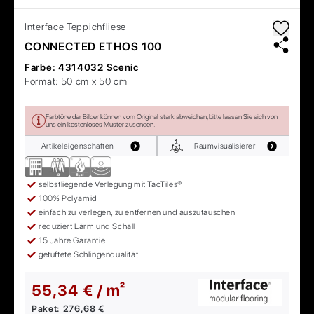
Interface
Teppichfliese
CONNECTED ETHOS 100
Farbe:
4314032 Scenic
Format:
50 cm x 50 cm
Farbtöne der Bilder können vom Original stark abweichen, bitte lassen Sie sich von
uns ein kostenloses Muster zusenden.
Artikeleigenschaften
Raumvisualisierer
selbstliegende Verlegung mit TacTiles®
100% Polyamid
einfach zu verlegen, zu entfernen und auszutauschen
reduziert Lärm und Schall
15 Jahre Garantie
getuftete Schlingenqualität
55,34 € / m²
Paket:
276,68 €