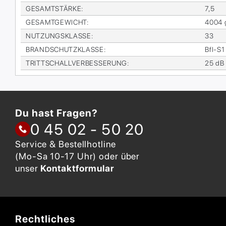
GE­SAMT­STÄR­KE
:
7,5
GE­SAMT­GE­WICHT
:
4004 
NUT­ZUNGS­KLAS­SE
:
33
BRAND­SCHUTZ­KLAS­SE
:
Bfl-S1
TRITT­SCHALL­VER­BES­SE­RUNG
:
25 dB
Du hast Fragen?
0 45 02 - 50 20
Service & Bestellhotline
(Mo-Sa 10-17 Uhr) oder über
unser
Kontaktformular
Rechtliches