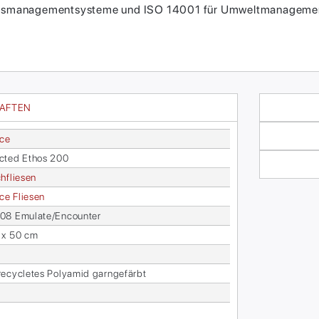
itätsmanagementsysteme und ISO 14001 für Umweltmanagement
HAFTEN
ace
c­ted Ethos 200
h­flie­sen
face Flie­sen
8 Emu­la­te/En­coun­ter
 x 50 cm
­cy­cle­tes Po­ly­amid garn­ge­färbt