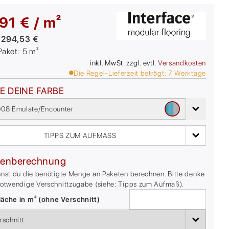
91 € / m²
:
294,53 €
/Paket:
5
m²
inkl. MwSt. zzgl. evtl.
Versandkosten
Die Regel-Lieferzeit beträgt:
7
Werktage
E DEINE FARBE
08 Emulate/Encounter
TIPPS ZUM AUFMASS
enberechnung
nnst du die benötigte Menge an Paketen berechnen. Bitte denke
notwendige Verschnittzugabe (siehe: Tipps zum Aufmaß).
äche in m² (ohne Verschnitt)