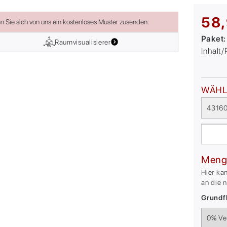
58,
en Sie sich von uns ein kostenloses Muster zusenden.
Paket
Raumvisualisierer
Inhalt
WÄHL
43160
Meng
Hier ka
an die 
Grundfl