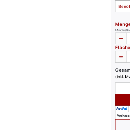
Benöt
Meng
Mindestb
Fläch
Gesa
(inkl. M
Vorkass