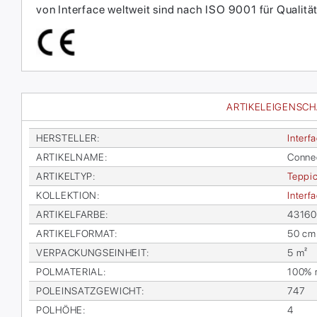
von Interface weltweit sind nach ISO 9001 für Qual
ARTIKELEIGENSC
HER­STEL­LER
:
In­ter­f
AR­TI­KEL­NA­ME
:
Con­ne
AR­TI­KEL­TYP
:
Tep­pic
KOL­LEK­TI­ON
:
In­ter­
AR­TI­KEL­FAR­BE
:
431600
AR­TI­KEL­FOR­MAT
:
50 cm
VER­PA­CKUNGS­EIN­HEIT
:
5 m²
POL­MA­TE­RI­AL
:
100% re
POL­EIN­SATZ­GE­WICHT
:
747
POL­HÖ­HE
:
4