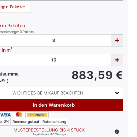
igte Pakete:
-
e
in Paketen
estellmenge:
3
Pakete
e
in m²
883,59
€
mtsumme
wSt.)
WICHTIGES BEIM KAUF BEACHTEN
In den Warenkorb
e -2%
Rechnungskauf
Ratenzahlung
MUSTERBESTELLUNG BIS 4 STÜCK
Regellieferzeit: 5-7 Werktage