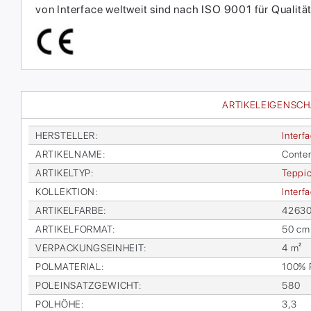
von Interface weltweit sind nach ISO 9001 für Qual
ARTIKELEIGENSC
HER­STEL­LER
:
In­ter­f
AR­TI­KEL­NA­ME
:
Con­tem
AR­TI­KEL­TYP
:
Tep­pic
KOL­LEK­TI­ON
:
In­ter­
AR­TI­KEL­FAR­BE
:
42630
AR­TI­KEL­FOR­MAT
:
50 cm
VER­PA­CKUNGS­EIN­HEIT
:
4 m²
POL­MA­TE­RI­AL
:
100% Po
POL­EIN­SATZ­GE­WICHT
:
580
POL­HÖ­HE
:
3,3