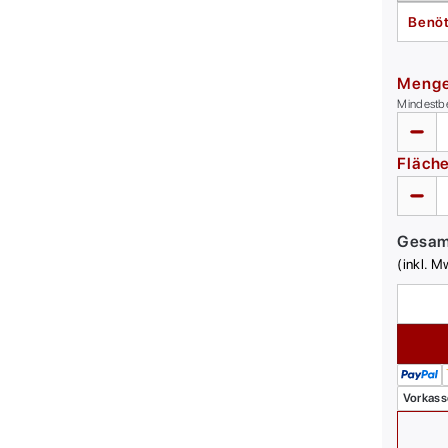
Benöt
Meng
Mindestb
Fläch
Gesa
(inkl. M
Vorkass