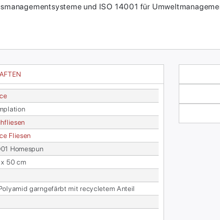
itätsmanagementsysteme und ISO 14001 für Umweltmanagement
HAFTEN
ace
­pla­ti­on
h­flie­sen
face Flie­sen
01 Ho­mes­pun
 x 50 cm
­ly­amid garn­ge­färbt mit re­cy­cle­tem An­teil