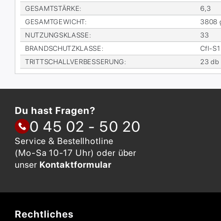
GE­SAMT­STÄR­KE
:
6,3
GE­SAMT­GE­WICHT
:
3808 
NUT­ZUNGS­KLAS­SE
:
33
BRAND­SCHUTZ­KLAS­SE
:
Cfl-S1
TRITT­SCHALL­VER­BES­SE­RUNG
:
23 db
Du hast Fragen?
0 45 02 - 50 20
Service & Bestellhotline
(Mo-Sa 10-17 Uhr) oder über
unser
Kontaktformular
Rechtliches