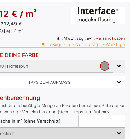
12 € / m²
:
212,49 €
/Paket:
4
m²
inkl. MwSt. zzgl. evtl.
Versandkosten
Die Regel-Lieferzeit beträgt:
7
Werktage
E DEINE FARBE
001 Homespun
TIPPS ZUM AUFMASS
enberechnung
nnst du die benötigte Menge an Paketen berechnen. Bitte denke
notwendige Verschnittzugabe (siehe: Tipps zum Aufmaß).
äche in m² (ohne Verschnitt)