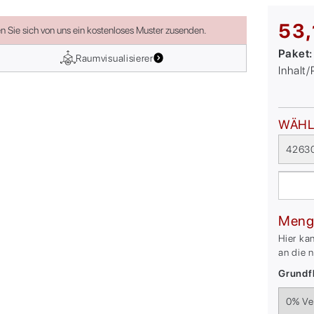
53,
en Sie sich von uns ein kostenloses Muster zusenden.
Paket
Raumvisualisierer
Inhalt
WÄHL
4263
Meng
Hier ka
an die 
Grundfl