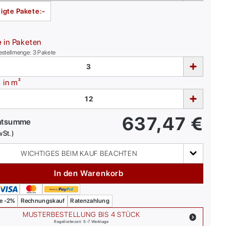
igte Pakete:
-
e
in Paketen
estellmenge:
3
Pakete
e
in m²
637,47
€
mtsumme
wSt.)
WICHTIGES BEIM KAUF BEACHTEN
In den Warenkorb
e -2%
Rechnungskauf
Ratenzahlung
MUSTERBESTELLUNG BIS 4 STÜCK
Regellieferzeit: 5-7 Werktage