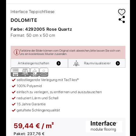
Interface
Teppichfliese
DOLOMITE
Farbe:
4292005 Rose Quartz
Format:
50 cm x 50 cm
Farbtöne der Bilder können vom Original stark abweichen, bitte lassen Sie sich von
uns ein kostenloses Muster zusenden.
Artikeleigenschaften
Raumvisualisierer
selbstliegende Verlegung mit TacTiles®
100% Polyamid
einfach zu verlegen, zu entfernen und auszutauschen
reduziert Lärm und Schall
15 Jahre Garantie
getuftete Schlingenqualität
59,44 € / m²
Paket:
237,76 €