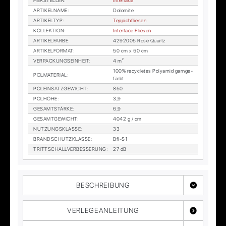
HER­STEL­LER
:
In­ter­face
AR­TI­KEL­NA­ME
:
Do­lo­mi­te
AR­TI­KEL­TYP
:
Tep­pich­flie­sen
KOL­LEK­TI­ON
:
In­ter­face Flie­sen
AR­TI­KEL­FAR­BE
:
4292005 Rose Quartz
AR­TI­KEL­FOR­MAT
:
50 cm x 50 cm
VER­PA­CKUNGS­EIN­HEIT
:
4 m²
100% re­cy­cle­tes Po­ly­amid garn­ge­
POL­MA­TE­RI­AL
:
färbt
POL­EIN­SATZ­GE­WICHT
:
850
POL­HÖ­HE
:
3,9
GE­SAMT­STÄR­KE
:
6,9
GE­SAMT­GE­WICHT
:
4042 g / qm
NUT­ZUNGS­KLAS­SE
:
33
BRAND­SCHUTZ­KLAS­SE
:
Bfl-S1
TRITT­SCHALL­VER­BES­SE­RUNG
:
27 dB
BESCHREIBUNG
VERLEGEANLEITUNG