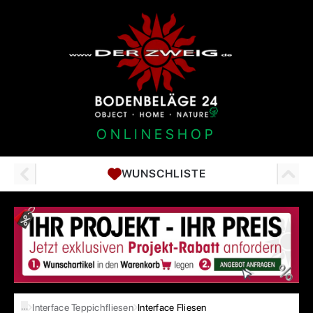
ONLINESHOP
WUNSCHLISTE
…
Interface Teppichfliesen
Interface Fliesen