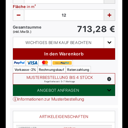
Fläche
in m²
713,28
€
Gesamtsumme
(inkl. MwSt.)
WICHTIGES BEIM KAUF BEACHTEN
In den Warenkorb
Vorkasse -2%
Rechnungskauf
Ratenzahlung
MUSTERBESTELLUNG BIS 4 STÜCK
Regellieferzeit: 5-7 Werktage
ANGEBOT ANFRAGEN
Informationen zur Musterbestellung
ARTIKELEIGENSCHAFTEN