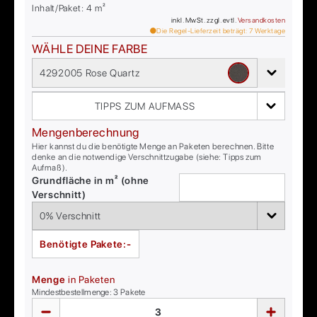
Inhalt/Paket:
4
m²
inkl. MwSt. zzgl. evtl.
Versandkosten
Die Regel-Lieferzeit beträgt:
7
Werktage
WÄHLE DEINE FARBE
4292005 Rose Quartz
TIPPS ZUM AUFMASS
Mengenberechnung
Hier kannst du die benötigte Menge an Paketen berechnen. Bitte
denke an die notwendige Verschnittzugabe (siehe: Tipps zum
Aufmaß).
Grundfläche in m² (ohne
Verschnitt)
Benötigte Pakete:
-
Menge
in Paketen
Mindestbestellmenge:
3
Pakete