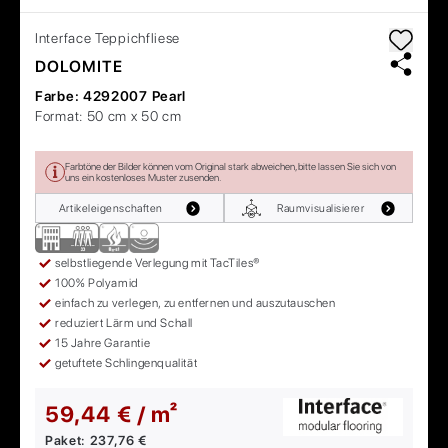
Interface
Teppichfliese
DOLOMITE
Farbe:
4292007 Pearl
Format:
50 cm x 50 cm
Farbtöne der Bilder können vom Original stark abweichen, bitte lassen Sie sich von
uns ein kostenloses Muster zusenden.
Artikeleigenschaften
Raumvisualisierer
selbstliegende Verlegung mit TacTiles®
100% Polyamid
einfach zu verlegen, zu entfernen und auszutauschen
reduziert Lärm und Schall
15 Jahre Garantie
getuftete Schlingenqualität
59,44 € / m²
Paket:
237,76 €