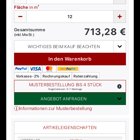
Fläche
in m²
713,28
€
Gesamtsumme
(inkl. MwSt.)
WICHTIGES BEIM KAUF BEACHTEN
In den Warenkorb
Vorkasse -2%
Rechnungskauf
Ratenzahlung
MUSTERBESTELLUNG BIS 4 STÜCK
Regellieferzeit: 5-7 Werktage
ANGEBOT ANFRAGEN
Informationen zur Musterbestellung
ARTIKELEIGENSCHAFTEN