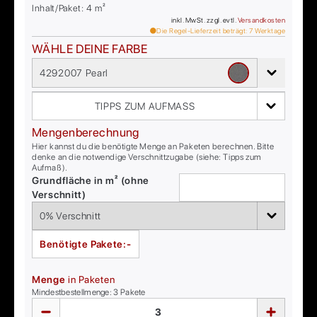
Inhalt/Paket:
4
m²
inkl. MwSt. zzgl. evtl.
Versandkosten
Die Regel-Lieferzeit beträgt:
7
Werktage
WÄHLE DEINE FARBE
4292007 Pearl
TIPPS ZUM AUFMASS
Mengenberechnung
Hier kannst du die benötigte Menge an Paketen berechnen. Bitte
denke an die notwendige Verschnittzugabe (siehe: Tipps zum
Aufmaß).
Grundfläche in m² (ohne
Verschnitt)
Benötigte Pakete:
-
Menge
in Paketen
Mindestbestellmenge:
3
Pakete