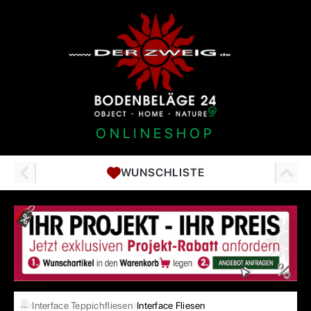
ONLINESHOP
WUNSCHLISTE
…
Interface Teppichfliesen
Interface Fliesen