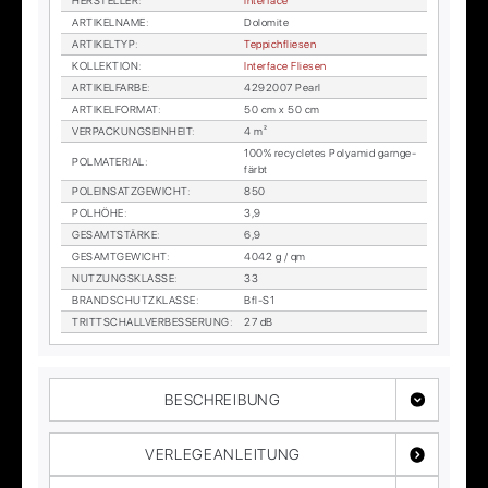
HER­STEL­LER
:
In­ter­face
AR­TI­KEL­NA­ME
:
Do­lo­mi­te
AR­TI­KEL­TYP
:
Tep­pich­flie­sen
KOL­LEK­TI­ON
:
In­ter­face Flie­sen
AR­TI­KEL­FAR­BE
:
4292007 Pearl
AR­TI­KEL­FOR­MAT
:
50 cm x 50 cm
VER­PA­CKUNGS­EIN­HEIT
:
4 m²
100% re­cy­cle­tes Po­ly­amid garn­ge­
POL­MA­TE­RI­AL
:
färbt
POL­EIN­SATZ­GE­WICHT
:
850
POL­HÖ­HE
:
3,9
GE­SAMT­STÄR­KE
:
6,9
GE­SAMT­GE­WICHT
:
4042 g / qm
NUT­ZUNGS­KLAS­SE
:
33
BRAND­SCHUTZ­KLAS­SE
:
Bfl-S1
TRITT­SCHALL­VER­BES­SE­RUNG
:
27 dB
BESCHREIBUNG
VERLEGEANLEITUNG