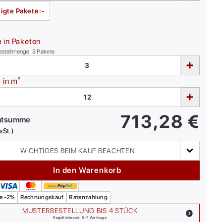
igte Pakete:
-
e
in Paketen
estellmenge:
3
Pakete
e
in m²
713,28
€
mtsumme
wSt.)
WICHTIGES BEIM KAUF BEACHTEN
In den Warenkorb
e -2%
Rechnungskauf
Ratenzahlung
MUSTERBESTELLUNG BIS 4 STÜCK
Regellieferzeit: 5-7 Werktage