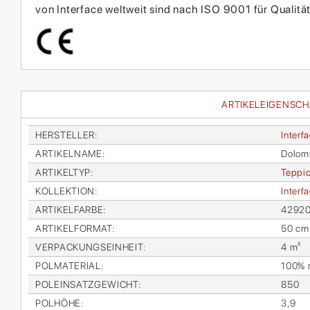
von Interface weltweit sind nach ISO 9001 für Qual
ARTIKELEIGENSC
HER­STEL­LER
:
In­ter­f
AR­TI­KEL­NA­ME
:
Do­lo­mi
AR­TI­KEL­TYP
:
Tep­pic
KOL­LEK­TI­ON
:
In­ter­
AR­TI­KEL­FAR­BE
:
42920
AR­TI­KEL­FOR­MAT
:
50 cm
VER­PA­CKUNGS­EIN­HEIT
:
4 m²
POL­MA­TE­RI­AL
:
100% re
POL­EIN­SATZ­GE­WICHT
:
850
POL­HÖ­HE
:
3,9