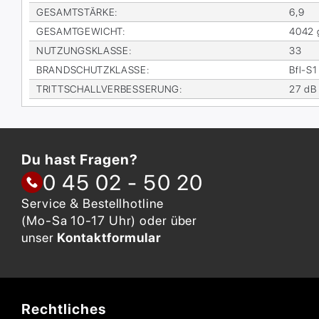
GE­SAMT­STÄR­KE
:
6,9
GE­SAMT­GE­WICHT
:
4042 
NUT­ZUNGS­KLAS­SE
:
33
BRAND­SCHUTZ­KLAS­SE
:
Bfl-S1
TRITT­SCHALL­VER­BES­SE­RUNG
:
27 dB
Du hast Fragen?
0 45 02 - 50 20
Service & Bestellhotline
(Mo-Sa 10-17 Uhr) oder über
unser
Kontaktformular
Rechtliches