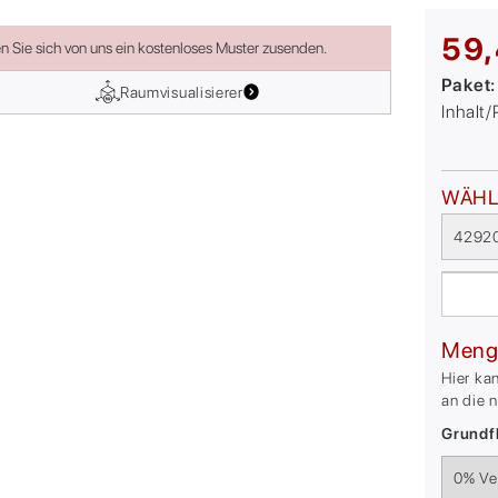
59,
en Sie sich von uns ein kostenloses Muster zusenden.
Paket
Raumvisualisierer
Inhalt
WÄHL
42920
Meng
Hier ka
an die 
Grundfl