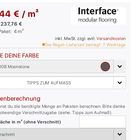
44 € / m²
:
237,76 €
/Paket:
4
m²
inkl. MwSt. zzgl. evtl.
Versandkosten
Die Regel-Lieferzeit beträgt:
7
Werktage
E DEINE FARBE
08 Moonstone
TIPPS ZUM AUFMASS
enberechnung
nnst du die benötigte Menge an Paketen berechnen. Bitte denke
notwendige Verschnittzugabe (siehe: Tipps zum Aufmaß).
äche in m² (ohne Verschnitt)