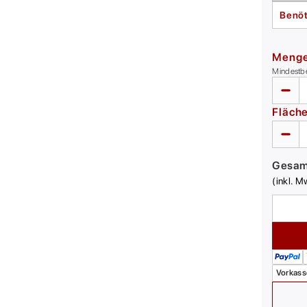
Benöt
Meng
Mindestb
Fläch
Gesa
(inkl. M
Vorkass