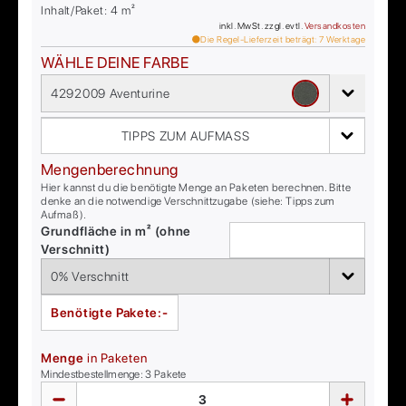
Inhalt/Paket:
4
m²
inkl. MwSt. zzgl. evtl.
Versandkosten
Die Regel-Lieferzeit beträgt:
7
Werktage
WÄHLE DEINE FARBE
4292009 Aventurine
TIPPS ZUM AUFMASS
Mengenberechnung
Hier kannst du die benötigte Menge an Paketen berechnen. Bitte
denke an die notwendige Verschnittzugabe (siehe: Tipps zum
Aufmaß).
Grundfläche in m² (ohne
Verschnitt)
Benötigte Pakete:
-
Menge
in Paketen
Mindestbestellmenge:
3
Pakete