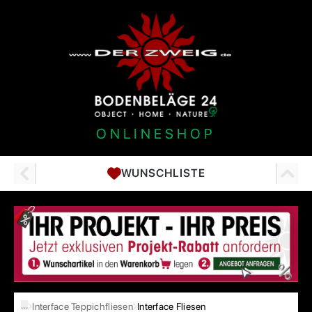
ONLINESHOP
WUNSCHLISTE
…
Interface Teppichfliesen
Interface Fliesen