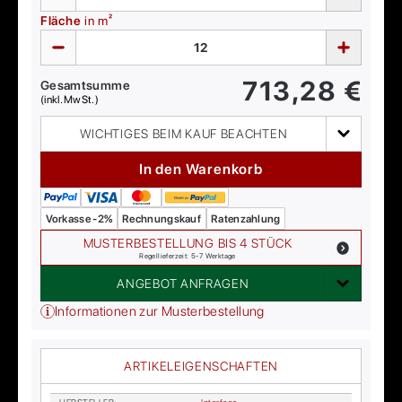
Fläche
in m²
713,28
€
Gesamtsumme
(inkl. MwSt.)
WICHTIGES BEIM KAUF BEACHTEN
In den Warenkorb
Vorkasse -2%
Rechnungskauf
Ratenzahlung
MUSTERBESTELLUNG BIS 4 STÜCK
Regellieferzeit: 5-7 Werktage
ANGEBOT ANFRAGEN
Informationen zur Musterbestellung
ARTIKELEIGENSCHAFTEN