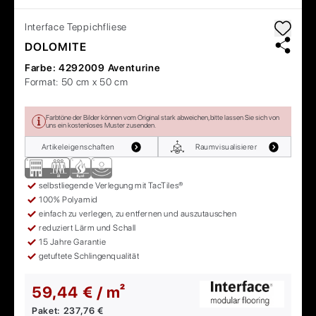
Interface
Teppichfliese
DOLOMITE
Farbe:
4292009 Aventurine
Format:
50 cm x 50 cm
Farbtöne der Bilder können vom Original stark abweichen, bitte lassen Sie sich von
uns ein kostenloses Muster zusenden.
Artikeleigenschaften
Raumvisualisierer
selbstliegende Verlegung mit TacTiles®
100% Polyamid
einfach zu verlegen, zu entfernen und auszutauschen
reduziert Lärm und Schall
15 Jahre Garantie
getuftete Schlingenqualität
59,44 € / m²
Paket:
237,76 €