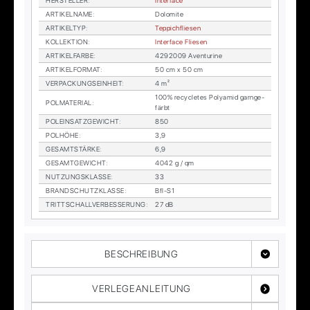
HER­STEL­LER
:
In­ter­face
AR­TI­KEL­NA­ME
:
Do­lo­mi­te
AR­TI­KEL­TYP
:
Tep­pich­flie­sen
KOL­LEK­TI­ON
:
In­ter­face Flie­sen
AR­TI­KEL­FAR­BE
:
4292009 Aven­tu­ri­ne
AR­TI­KEL­FOR­MAT
:
50 cm x 50 cm
VER­PA­CKUNGS­EIN­HEIT
:
4 m²
100% re­cy­cle­tes Po­ly­amid garn­ge­
POL­MA­TE­RI­AL
:
färbt
POL­EIN­SATZ­GE­WICHT
:
850
POL­HÖ­HE
:
3,9
GE­SAMT­STÄR­KE
:
6,9
GE­SAMT­GE­WICHT
:
4042 g / qm
NUT­ZUNGS­KLAS­SE
:
33
BRAND­SCHUTZ­KLAS­SE
:
Bfl-S1
TRITT­SCHALL­VER­BES­SE­RUNG
:
27 dB
BESCHREIBUNG
VERLEGEANLEITUNG