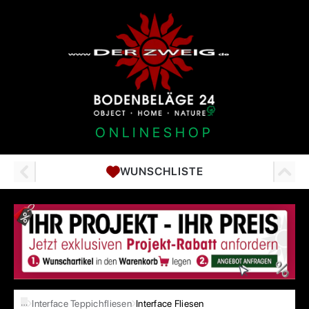
ONLINESHOP
WUNSCHLISTE
…
Interface Teppichfliesen
Interface Fliesen