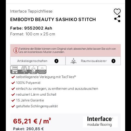
Interface
Teppichfliese
EMBODYD BEAUTY SASHIKO STITCH
Farbe:
9552002 Ash
Format:
100 cm x 25 cm
Farbtöne der Bilder können vom Original stark abweichen, bitte lassen Sie sich von
uns ein kostenloses Muster zusenden.
Artikeleigenschaften
Raumvisualisierer
selbstliegende Verlegung mit TacTiles®
100% Polyamid
einfach zu verlegen, zu entfernen und auszutauschen
reduziert Lärm und Schall
15 Jahre Garantie
getuftete Schlingenqualität
65,21 € / m²
Paket:
260,85 €