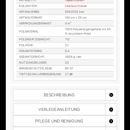
AR­TI­KEL­TYP
:
Tep­pich­flie­sen
KOL­LEK­TI­ON
:
In­ter­face Flie­sen
AR­TI­KEL­FAR­BE
:
9552002 Ash
AR­TI­KEL­FOR­MAT
:
100 cm x 25 cm
VER­PA­CKUNGS­EIN­HEIT
:
4 m²
100% Po­ly­amid garn­ge­färbt mit 40
POL­MA­TE­RI­AL
:
% re­cy­cle­tem An­teil
POL­EIN­SATZ­GE­WICHT
:
712
POL­HÖ­HE
:
3,1
GE­SAMT­STÄR­KE
:
6,4
GE­SAMT­GE­WICHT
:
3838 g / qm
NUT­ZUNGS­KLAS­SE
:
33
BRAND­SCHUTZ­KLAS­SE
:
Bfl-S1
TRITT­SCHALL­VER­BES­SE­RUNG
:
27 dB
BESCHREIBUNG
VERLEGEANLEITUNG
PFLEGE UND REINIGUNG