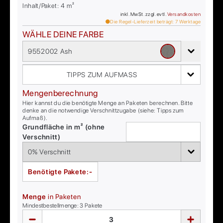
Inhalt/Paket:
4
m²
inkl. MwSt. zzgl. evtl.
Versandkosten
Die Regel-Lieferzeit beträgt:
7
Werktage
WÄHLE DEINE FARBE
9552002 Ash
TIPPS ZUM AUFMASS
Mengenberechnung
Hier kannst du die benötigte Menge an Paketen berechnen. Bitte
denke an die notwendige Verschnittzugabe (siehe: Tipps zum
Aufmaß).
Grundfläche in m² (ohne
Verschnitt)
Benötigte Pakete:
-
Menge
in Paketen
Mindestbestellmenge:
3
Pakete