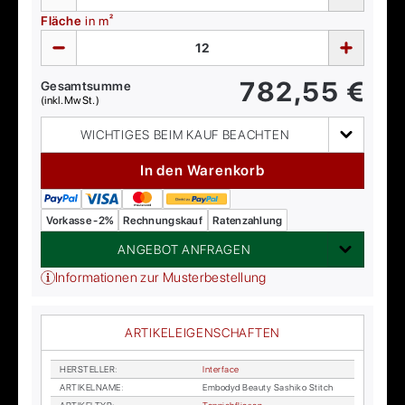
Fläche
in m²
782,55
€
Gesamtsumme
(inkl. MwSt.)
WICHTIGES BEIM KAUF BEACHTEN
In den Warenkorb
Vorkasse -2%
Rechnungskauf
Ratenzahlung
ANGEBOT ANFRAGEN
Informationen zur Musterbestellung
ARTIKELEIGENSCHAFTEN
HER­STEL­LER
:
In­ter­face
AR­TI­KEL­NA­ME
:
Em­bo­dyd Be­au­ty Sa­shi­ko Stitch