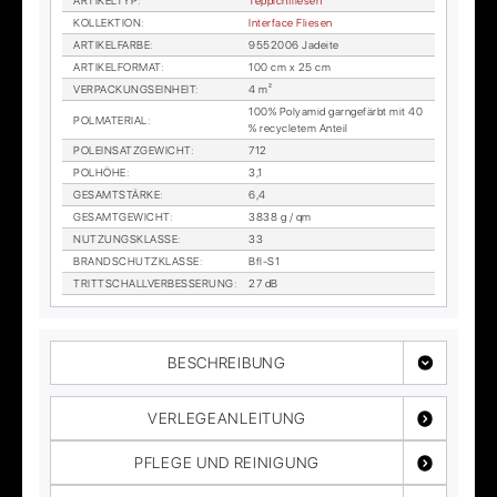
AR­TI­KEL­TYP
:
Tep­pich­flie­sen
KOL­LEK­TI­ON
:
In­ter­face Flie­sen
AR­TI­KEL­FAR­BE
:
9552006 Ja­d­ei­te
AR­TI­KEL­FOR­MAT
:
100 cm x 25 cm
VER­PA­CKUNGS­EIN­HEIT
:
4 m²
100% Po­ly­amid garn­ge­färbt mit 40
POL­MA­TE­RI­AL
:
% re­cy­cle­tem An­teil
POL­EIN­SATZ­GE­WICHT
:
712
POL­HÖ­HE
:
3,1
GE­SAMT­STÄR­KE
:
6,4
GE­SAMT­GE­WICHT
:
3838 g / qm
NUT­ZUNGS­KLAS­SE
:
33
BRAND­SCHUTZ­KLAS­SE
:
Bfl-S1
TRITT­SCHALL­VER­BES­SE­RUNG
:
27 dB
BESCHREIBUNG
VERLEGEANLEITUNG
PFLEGE UND REINIGUNG