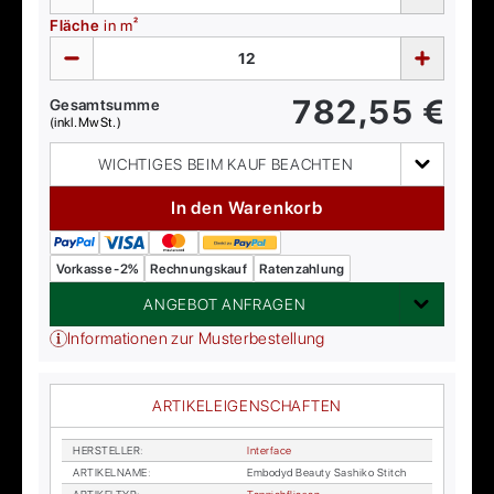
Fläche
in m²
782,55
€
Gesamtsumme
(inkl. MwSt.)
WICHTIGES BEIM KAUF BEACHTEN
In den Warenkorb
Vorkasse -2%
Rechnungskauf
Ratenzahlung
ANGEBOT ANFRAGEN
Informationen zur Musterbestellung
ARTIKELEIGENSCHAFTEN
HER­STEL­LER
:
In­ter­face
AR­TI­KEL­NA­ME
:
Em­bo­dyd Be­au­ty Sa­shi­ko Stitch