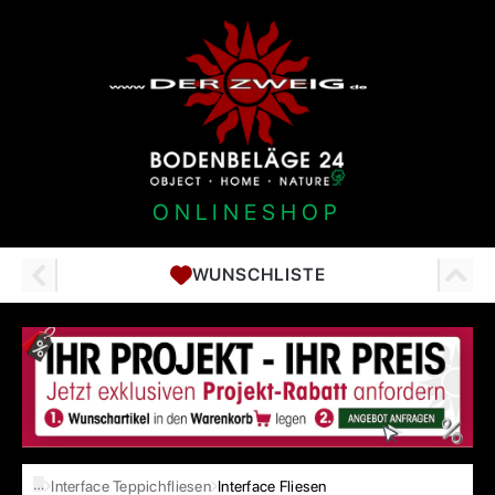
ONLINESHOP
WUNSCHLISTE
…
Interface Teppichfliesen
Interface Fliesen