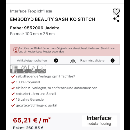
Interface
Teppichfliese
EMBODYD BEAUTY SASHIKO STITCH
Farbe:
9552006 Jadeite
Format:
100 cm x 25 cm
Farbtöne der Bilder können vom Original stark abweichen, bitte lassen Sie sich von
uns ein kostenloses Muster zusenden.
Artikeleigenschaften
Raumvisualisierer
selbstliegende Verlegung mit TacTiles®
100% Polyamid
einfach zu verlegen, zu entfernen und auszutauschen
reduziert Lärm und Schall
15 Jahre Garantie
getuftete Schlingenqualität
65,21 € / m²
Paket:
260,85 €