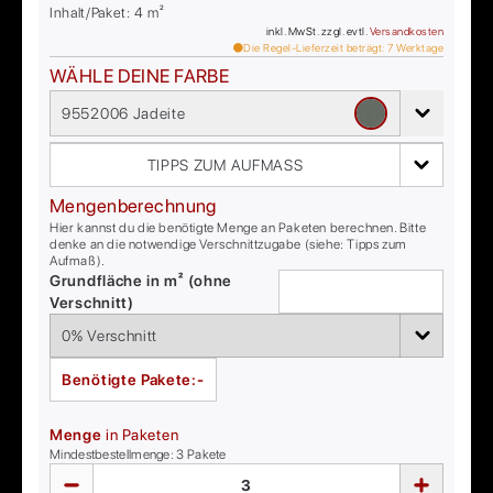
Inhalt/Paket:
4
m²
inkl. MwSt. zzgl. evtl.
Versandkosten
Die Regel-Lieferzeit beträgt:
7
Werktage
WÄHLE DEINE FARBE
9552006 Jadeite
TIPPS ZUM AUFMASS
Mengenberechnung
Hier kannst du die benötigte Menge an Paketen berechnen. Bitte
denke an die notwendige Verschnittzugabe (siehe: Tipps zum
Aufmaß).
Grundfläche in m² (ohne
Verschnitt)
Benötigte Pakete:
-
Menge
in Paketen
Mindestbestellmenge:
3
Pakete