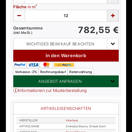
Fläche
in m²
782,55
€
Gesamtsumme
(inkl. MwSt.)
WICHTIGES BEIM KAUF BEACHTEN
In den Warenkorb
Vorkasse -2%
Rechnungskauf
Ratenzahlung
ANGEBOT ANFRAGEN
Informationen zur Musterbestellung
ARTIKELEIGENSCHAFTEN
HER­STEL­LER
:
In­ter­face
AR­TI­KEL­NA­ME
:
Em­bo­dyd Be­au­ty Simp­le Sash