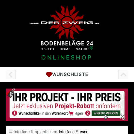
ONLINESHOP
WUNSCHLISTE
…
Interface Teppichfliesen
Interface Fliesen