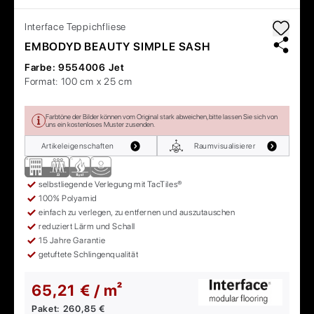
Interface
Teppichfliese
EMBODYD BEAUTY SIMPLE SASH
Farbe:
9554006 Jet
Format:
100 cm x 25 cm
Farbtöne der Bilder können vom Original stark abweichen, bitte lassen Sie sich von
uns ein kostenloses Muster zusenden.
Artikeleigenschaften
Raumvisualisierer
selbstliegende Verlegung mit TacTiles®
100% Polyamid
einfach zu verlegen, zu entfernen und auszutauschen
reduziert Lärm und Schall
15 Jahre Garantie
getuftete Schlingenqualität
65,21 € / m²
Paket:
260,85 €