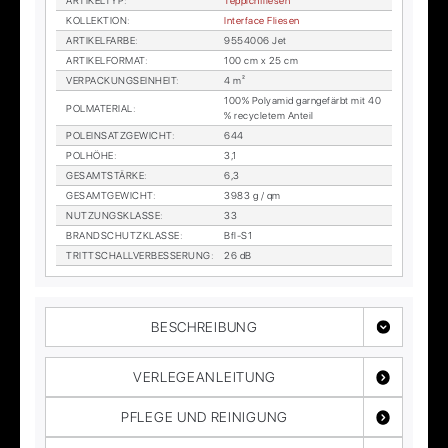
AR­TI­KEL­TYP
:
Tep­pich­flie­sen
KOL­LEK­TI­ON
:
In­ter­face Flie­sen
AR­TI­KEL­FAR­BE
:
9554006 Jet
AR­TI­KEL­FOR­MAT
:
100 cm x 25 cm
VER­PA­CKUNGS­EIN­HEIT
:
4 m²
100% Po­ly­amid garn­ge­färbt mit 40
POL­MA­TE­RI­AL
:
% re­cy­cle­tem An­teil
POL­EIN­SATZ­GE­WICHT
:
644
POL­HÖ­HE
:
3,1
GE­SAMT­STÄR­KE
:
6,3
GE­SAMT­GE­WICHT
:
3983 g / qm
NUT­ZUNGS­KLAS­SE
:
33
BRAND­SCHUTZ­KLAS­SE
:
Bfl-S1
TRITT­SCHALL­VER­BES­SE­RUNG
:
26 dB
BESCHREIBUNG
VERLEGEANLEITUNG
PFLEGE UND REINIGUNG