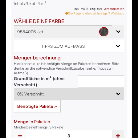
Inhalt/Paket:
4
m²
inkl. MwSt. zzgl. evtl.
Versandkosten
Die Regel-Lieferzeit beträgt:
7
Werktage
WÄHLE DEINE FARBE
9554006 Jet
TIPPS ZUM AUFMASS
Mengenberechnung
Hier kannst du die benötigte Menge an Paketen berechnen. Bitte
denke an die notwendige Verschnittzugabe (siehe: Tipps zum
Aufmaß).
Grundfläche in m² (ohne
Verschnitt)
Benötigte Pakete:
-
Menge
in Paketen
Mindestbestellmenge:
3
Pakete