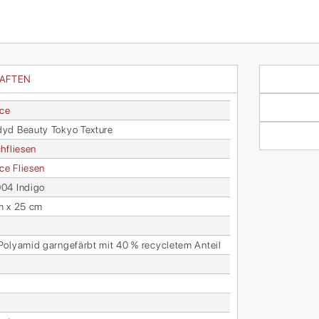
HAFTEN
ace
yd Be­au­ty To­kyo Tex­tu­re
h­flie­sen
face Flie­sen
4 In­di­go
m x 25 cm
­ly­amid garn­ge­färbt mit 40 % re­cy­cle­tem An­teil