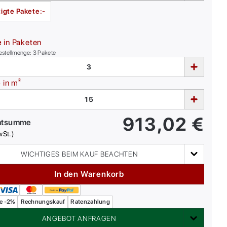
igte Pakete:
-
e
in Paketen
estellmenge:
3
Pakete
e
in m²
913,02
€
mtsumme
wSt.)
WICHTIGES BEIM KAUF BEACHTEN
In den Warenkorb
e -2%
Rechnungskauf
Ratenzahlung
ANGEBOT ANFRAGEN