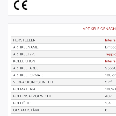
ARTIKELEIGENSC
HER­STEL­LER
:
In­ter­f
AR­TI­KEL­NA­ME
:
Em­bo­d
AR­TI­KEL­TYP
:
Tep­pic
KOL­LEK­TI­ON
:
In­ter­
AR­TI­KEL­FAR­BE
:
955500
AR­TI­KEL­FOR­MAT
:
100 c
VER­PA­CKUNGS­EIN­HEIT
:
5 m²
POL­MA­TE­RI­AL
:
100% Po
POL­EIN­SATZ­GE­WICHT
:
407
POL­HÖ­HE
:
2,4
GE­SAMT­STÄR­KE
:
6