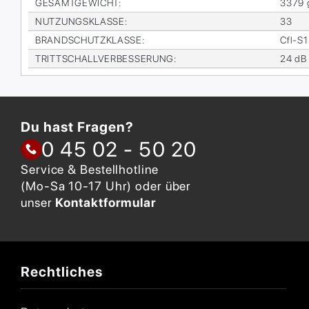
GE­SAMT­GE­WICHT
:
3379 
NUT­ZUNGS­KLAS­SE
:
33
BRAND­SCHUTZ­KLAS­SE
:
Cfl-S1
TRITT­SCHALL­VER­BES­SE­RUNG
:
24 dB
Du hast Fragen?
0 45 02 - 50 20
Service & Bestellhotline
(Mo-Sa 10-17 Uhr) oder über
unser
Kontaktformular
Rechtliches