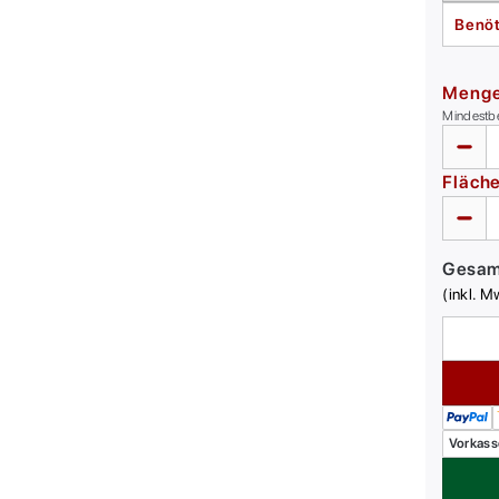
Benöt
Meng
Mindestb
Fläch
Gesa
(inkl. M
Vorkass