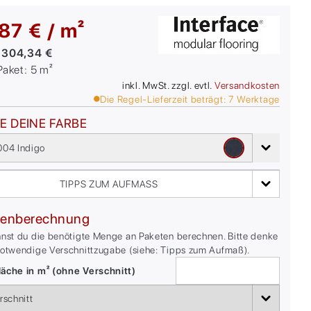
87 € / m²
:
304,34 €
/Paket:
5
m²
inkl. MwSt. zzgl. evtl.
Versandkosten
Die Regel-Lieferzeit beträgt:
7
Werktage
E DEINE FARBE
04 Indigo
TIPPS ZUM AUFMASS
enberechnung
nnst du die benötigte Menge an Paketen berechnen. Bitte denke
notwendige Verschnittzugabe (siehe: Tipps zum Aufmaß).
äche in m² (ohne Verschnitt)