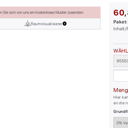
60,
en Sie sich von uns ein kostenloses Muster zusenden.
Paket
Raumvisualisierer
Inhalt
WÄHL
95550
Meng
Hier ka
an die 
Grundfl