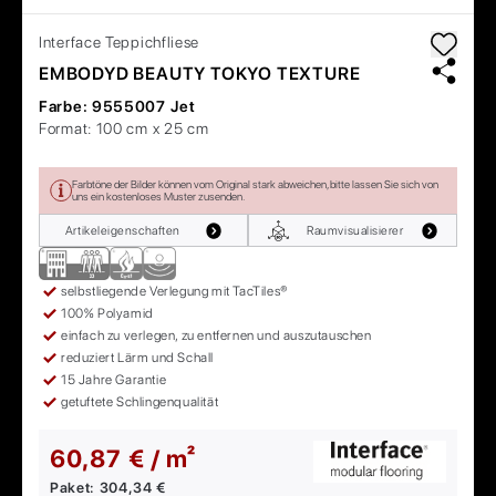
Interface
Teppichfliese
EMBODYD BEAUTY TOKYO TEXTURE
Farbe:
9555007 Jet
Format:
100 cm x 25 cm
Farbtöne der Bilder können vom Original stark abweichen, bitte lassen Sie sich von
uns ein kostenloses Muster zusenden.
Artikeleigenschaften
Raumvisualisierer
selbstliegende Verlegung mit TacTiles®
100% Polyamid
einfach zu verlegen, zu entfernen und auszutauschen
reduziert Lärm und Schall
15 Jahre Garantie
getuftete Schlingenqualität
60,87 € / m²
Paket:
304,34 €