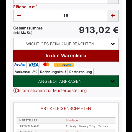
Fläche
in m²
913,02
€
Gesamtsumme
(inkl. MwSt.)
WICHTIGES BEIM KAUF BEACHTEN
In den Warenkorb
Vorkasse -2%
Rechnungskauf
Ratenzahlung
ANGEBOT ANFRAGEN
Informationen zur Musterbestellung
ARTIKELEIGENSCHAFTEN
HER­STEL­LER
:
In­ter­face
AR­TI­KEL­NA­ME
:
Em­bo­dyd Be­au­ty To­kyo Tex­tu­re