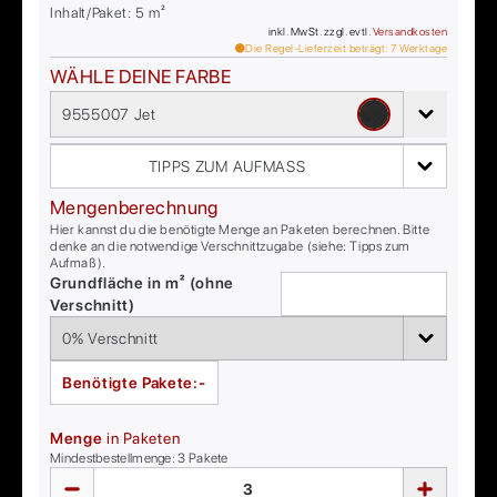
Inhalt/Paket:
5
m²
inkl. MwSt. zzgl. evtl.
Versandkosten
Die Regel-Lieferzeit beträgt:
7
Werktage
WÄHLE DEINE FARBE
9555007 Jet
TIPPS ZUM AUFMASS
Mengenberechnung
Hier kannst du die benötigte Menge an Paketen berechnen. Bitte
denke an die notwendige Verschnittzugabe (siehe: Tipps zum
Aufmaß).
Grundfläche in m² (ohne
Verschnitt)
Benötigte Pakete:
-
Menge
in Paketen
Mindestbestellmenge:
3
Pakete