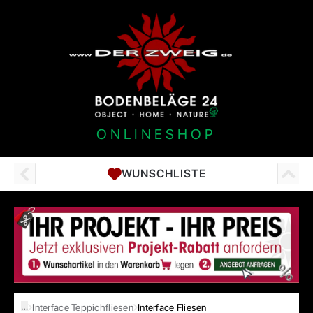
ONLINESHOP
WUNSCHLISTE
…
Interface Teppichfliesen
Interface Fliesen