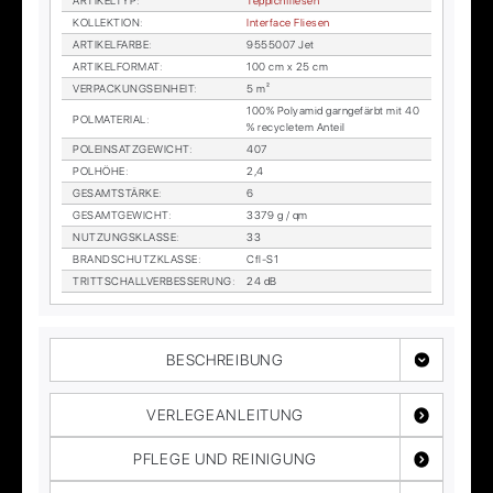
AR­TI­KEL­TYP
:
Tep­pich­flie­sen
KOL­LEK­TI­ON
:
In­ter­face Flie­sen
AR­TI­KEL­FAR­BE
:
9555007 Jet
AR­TI­KEL­FOR­MAT
:
100 cm x 25 cm
VER­PA­CKUNGS­EIN­HEIT
:
5 m²
100% Po­ly­amid garn­ge­färbt mit 40
POL­MA­TE­RI­AL
:
% re­cy­cle­tem An­teil
POL­EIN­SATZ­GE­WICHT
:
407
POL­HÖ­HE
:
2,4
GE­SAMT­STÄR­KE
:
6
GE­SAMT­GE­WICHT
:
3379 g / qm
NUT­ZUNGS­KLAS­SE
:
33
BRAND­SCHUTZ­KLAS­SE
:
Cfl-S1
TRITT­SCHALL­VER­BES­SE­RUNG
:
24 dB
BESCHREIBUNG
VERLEGEANLEITUNG
PFLEGE UND REINIGUNG