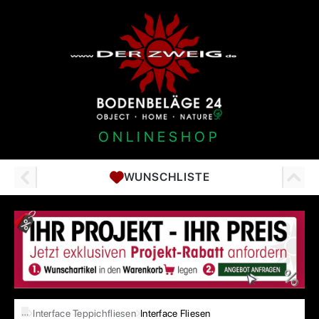
ONLINESHOP
WUNSCHLISTE
…
Interface Teppichfliesen
Interface Fliesen