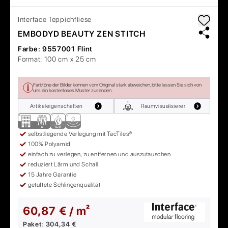
Interface
Teppichfliese
EMBODYD BEAUTY ZEN STITCH
Farbe:
9557001 Flint
Format:
100 cm x 25 cm
Farbtöne der Bilder können vom Original stark abweichen, bitte lassen Sie sich von
uns ein kostenloses Muster zusenden.
Artikeleigenschaften
Raumvisualisierer
selbstliegende Verlegung mit TacTiles®
100% Polyamid
einfach zu verlegen, zu entfernen und auszutauschen
reduziert Lärm und Schall
15 Jahre Garantie
getuftete Schlingenqualität
60,87 € / m²
Paket:
304,34 €