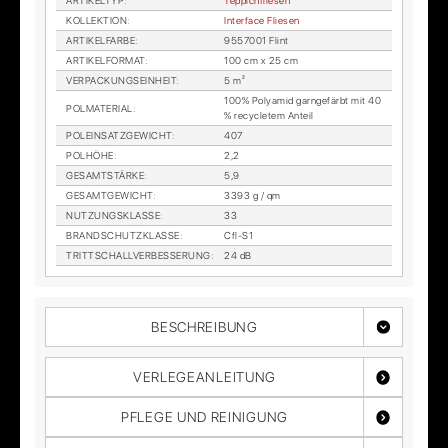
AR­TI­KEL­TYP
:
Tep­pich­flie­sen
KOL­LEK­TI­ON
:
In­ter­face Flie­sen
AR­TI­KEL­FAR­BE
:
9557001 Flint
AR­TI­KEL­FOR­MAT
:
100 cm x 25 cm
VER­PA­CKUNGS­EIN­HEIT
:
5 m²
100% Po­ly­amid garn­ge­färbt mit 40
POL­MA­TE­RI­AL
:
% re­cy­cle­tem An­teil
POL­EIN­SATZ­GE­WICHT
:
407
POL­HÖ­HE
:
2,2
GE­SAMT­STÄR­KE
:
5,9
GE­SAMT­GE­WICHT
:
3393 g / qm
NUT­ZUNGS­KLAS­SE
:
33
BRAND­SCHUTZ­KLAS­SE
:
Cfl-S1
TRITT­SCHALL­VER­BES­SE­RUNG
:
24 dB
BESCHREIBUNG
VERLEGEANLEITUNG
PFLEGE UND REINIGUNG