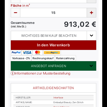
Fläche
in m²
913,02
€
Gesamtsumme
(inkl. MwSt.)
WICHTIGES BEIM KAUF BEACHTEN
In den Warenkorb
Vorkasse -2%
Rechnungskauf
Ratenzahlung
ANGEBOT ANFRAGEN
Informationen zur Musterbestellung
ARTIKELEIGENSCHAFTEN
HER­STEL­LER
:
In­ter­face
AR­TI­KEL­NA­ME
:
Em­bo­dyd Be­au­ty Zen Stitch