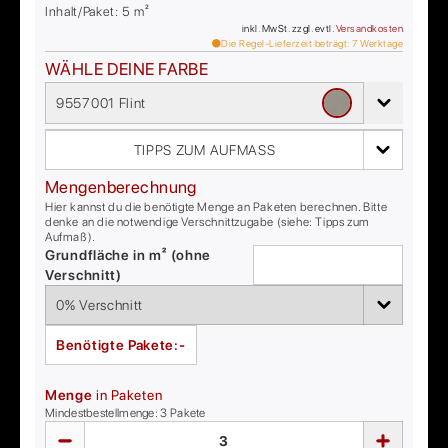
Inhalt/Paket:
5
m²
inkl. MwSt. zzgl. evtl.
Versandkosten
Die Regel-Lieferzeit beträgt:
7
Werktage
WÄHLE DEINE FARBE
9557001 Flint
TIPPS ZUM AUFMASS
Mengenberechnung
Hier kannst du die benötigte Menge an Paketen berechnen. Bitte
denke an die notwendige Verschnittzugabe (siehe: Tipps zum
Aufmaß).
Grundfläche in m² (ohne
Verschnitt)
Benötigte Pakete:
-
Menge
in Paketen
Mindestbestellmenge:
3
Pakete