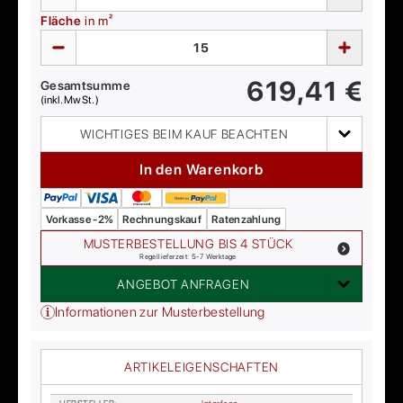
Fläche
in m²
619,41
€
Gesamtsumme
(inkl. MwSt.)
WICHTIGES BEIM KAUF BEACHTEN
In den Warenkorb
Vorkasse -2%
Rechnungskauf
Ratenzahlung
MUSTERBESTELLUNG BIS 4 STÜCK
Regellieferzeit: 5-7 Werktage
ANGEBOT ANFRAGEN
Informationen zur Musterbestellung
ARTIKELEIGENSCHAFTEN