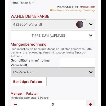
Inhalt/Paket:
5
m²
inkl. MwSt. zzgl. evtl.
Versandkosten
Die Regel-Lieferzeit beträgt:
7
Werktage
WÄHLE DEINE FARBE
4223004 Waterfall
TIPPS ZUM AUFMASS
Mengenberechnung
Hier kannst du die benötigte Menge an Paketen berechnen. Bitte
denke an die notwendige Verschnittzugabe (siehe: Tipps zum
Aufmaß).
Grundfläche in m² (ohne
Verschnitt)
Benötigte Pakete:
-
Menge
in Paketen
Mindestbestellmenge:
3
Pakete