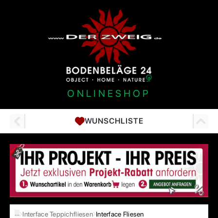
ONLINESHOP
WUNSCHLISTE
…
Interface Teppichfliesen
Interface Fliesen