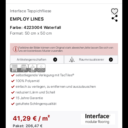
Interface
Teppichfliese
EMPLOY LINES
Farbe:
4223004 Waterfall
Format:
50 cm x 50 cm
Farbtöne der Bilder können vom Original stark abweichen, bitte lassen Sie sich von
uns ein kostenloses Muster zusenden.
Artikeleigenschaften
Raumvisualisierer
selbstliegende Verlegung mit TacTiles®
100% Polyamid
einfach zu verlegen, zu entfernen und auszutauschen
reduziert Lärm und Schall
15 Jahre Garantie
getuftete Schlingenqualität
41,29 € / m²
Paket:
206,47 €