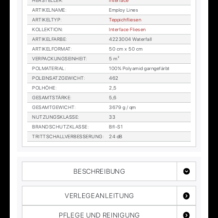
HER­STEL­LER
:
In­ter­face
AR­TI­KEL­NA­ME
:
Em­ploy Li­nes
AR­TI­KEL­TYP
:
Tep­pich­flie­sen
KOL­LEK­TI­ON
:
In­ter­face Flie­sen
AR­TI­KEL­FAR­BE
:
4223004 Wa­ter­fall
AR­TI­KEL­FOR­MAT
:
50 cm x 50 cm
VER­PA­CKUNGS­EIN­HEIT
:
5 m²
POL­MA­TE­RI­AL
:
100% Po­ly­amid garn­ge­färbt
POL­EIN­SATZ­GE­WICHT
:
462
POL­HÖ­HE
:
2,5
GE­SAMT­STÄR­KE
:
5,6
GE­SAMT­GE­WICHT
:
3679 g / qm
NUT­ZUNGS­KLAS­SE
:
33
BRAND­SCHUTZ­KLAS­SE
:
Bfl-S1
TRITT­SCHALL­VER­BES­SE­RUNG
:
24 dB
BESCHREIBUNG
VERLEGEANLEITUNG
PFLEGE UND REINIGUNG