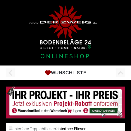
ONLINESHOP
WUNSCHLISTE
…
Interface Teppichfliesen
Interface Fliesen