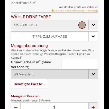
Inhalt/Paket:
5
m²
inkl. MwSt. zzgl. evtl.
Versandkosten
Die Regel-Lieferzeit beträgt:
7
Werktage
WÄHLE DEINE FARBE
4197001 Raffia
TIPPS ZUM AUFMASS
Mengenberechnung
Hier kannst du die benötigte Menge an Paketen berechnen. Bitte
denke an die notwendige Verschnittzugabe (siehe: Tipps zum
Aufmaß).
Grundfläche in m² (ohne
Verschnitt)
Benötigte Pakete:
-
Menge
in Paketen
Mindestbestellmenge:
3
Pakete