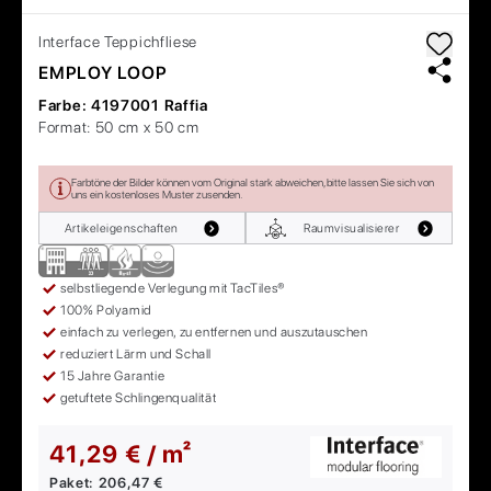
Interface
Teppichfliese
EMPLOY LOOP
Farbe:
4197001 Raffia
Format:
50 cm x 50 cm
Farbtöne der Bilder können vom Original stark abweichen, bitte lassen Sie sich von
uns ein kostenloses Muster zusenden.
Artikeleigenschaften
Raumvisualisierer
selbstliegende Verlegung mit TacTiles®
100% Polyamid
einfach zu verlegen, zu entfernen und auszutauschen
reduziert Lärm und Schall
15 Jahre Garantie
getuftete Schlingenqualität
41,29 € / m²
Paket:
206,47 €