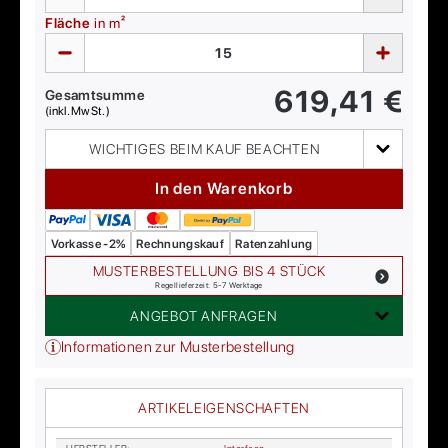
Fläche
in m²
619,41
€
Gesamtsumme
(inkl. MwSt.)
WICHTIGES BEIM KAUF BEACHTEN
In den Warenkorb
Vorkasse -2%
Rechnungskauf
Ratenzahlung
MUSTERBESTELLUNG BIS 4 STÜCK
Regellieferzeit: 5-7 Werktage
ANGEBOT ANFRAGEN
Informationen zur Musterbestellung
ARTIKELEIGENSCHAFTEN