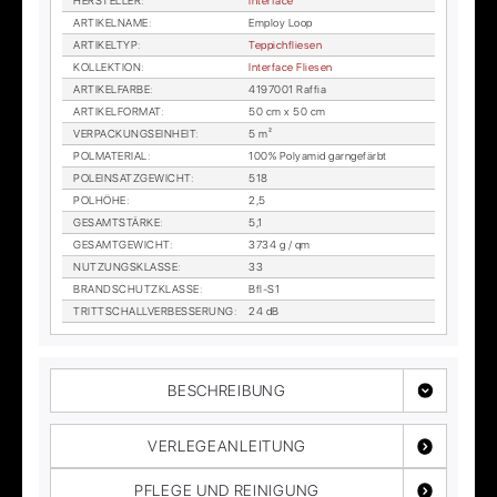
HER­STEL­LER
:
In­ter­face
AR­TI­KEL­NA­ME
:
Em­ploy Loop
AR­TI­KEL­TYP
:
Tep­pich­flie­sen
KOL­LEK­TI­ON
:
In­ter­face Flie­sen
AR­TI­KEL­FAR­BE
:
4197001 Raf­fia
AR­TI­KEL­FOR­MAT
:
50 cm x 50 cm
VER­PA­CKUNGS­EIN­HEIT
:
5 m²
POL­MA­TE­RI­AL
:
100% Po­ly­amid garn­ge­färbt
POL­EIN­SATZ­GE­WICHT
:
518
POL­HÖ­HE
:
2,5
GE­SAMT­STÄR­KE
:
5,1
GE­SAMT­GE­WICHT
:
3734 g / qm
NUT­ZUNGS­KLAS­SE
:
33
BRAND­SCHUTZ­KLAS­SE
:
Bfl-S1
TRITT­SCHALL­VER­BES­SE­RUNG
:
24 dB
BESCHREIBUNG
VERLEGEANLEITUNG
PFLEGE UND REINIGUNG